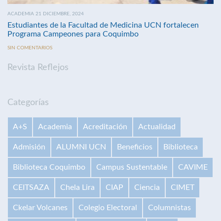
ACADEMIA 21 DICIEMBRE, 2024
Estudiantes de la Facultad de Medicina UCN fortalecen
Programa Campeones para Coquimbo
SIN COMENTARIOS
Revista Reflejos
Categorías
A+S
Academia
Acreditación
Actualidad
Admisión
ALUMNI UCN
Beneficios
Biblioteca
Biblioteca Coquimbo
Campus Sustentable
CAVIME
CEITSAZA
Chela Lira
CIAP
Ciencia
CIMET
Ckelar Volcanes
Colegio Electoral
Columnistas