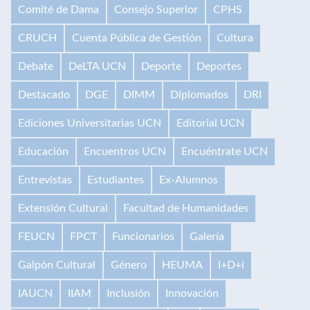
Comité de Dama
Consejo Superior
CPHS
CRUCH
Cuenta Pública de Gestión
Cultura
Debate
DeLTA UCN
Deporte
Deportes
Destacado
DGE
DIMM
Diplomados
DRI
Ediciones Universitarias UCN
Editorial UCN
Educación
Encuentros UCN
Encuéntrate UCN
Entrevistas
Estudiantes
Ex-Alumnos
Extensión Cultural
Facultad de Humanidades
FEUCN
FPCT
Funcionarios
Galería
Galpón Cultural
Género
HEUMA
I+D+i
IAUCN
IIAM
Inclusión
Innovación