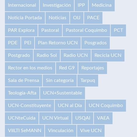
Internacional
Investigación
IPP
Medicina
Noticia Portada
Noticias
OIJ
PACE
PAR Explora
Pastoral
Pastoral Coquimbo
PCT
PDE
PEI
Plan Retorno UCN
Posgrados
Postgrado
Radio Sol
Radio UCN
Recicla UCN
Rector en los medios
Red G9
Reportajes
Sala de Prensa
Sin categoría
Tarpuq
Teología-Afta
UCN+Sustentable
UCN-Constituyente
UCN al Día
UCN Coquimbo
UCNteCuida
UCN Virtual
USQAI
VAEA
VilLTI SeMANN
Vinculación
Vive UCN