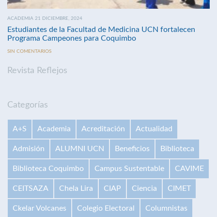
ACADEMIA 21 DICIEMBRE, 2024
Estudiantes de la Facultad de Medicina UCN fortalecen
Programa Campeones para Coquimbo
SIN COMENTARIOS
Revista Reflejos
Categorías
A+S
Academia
Acreditación
Actualidad
Admisión
ALUMNI UCN
Beneficios
Biblioteca
Biblioteca Coquimbo
Campus Sustentable
CAVIME
CEITSAZA
Chela Lira
CIAP
Ciencia
CIMET
Ckelar Volcanes
Colegio Electoral
Columnistas