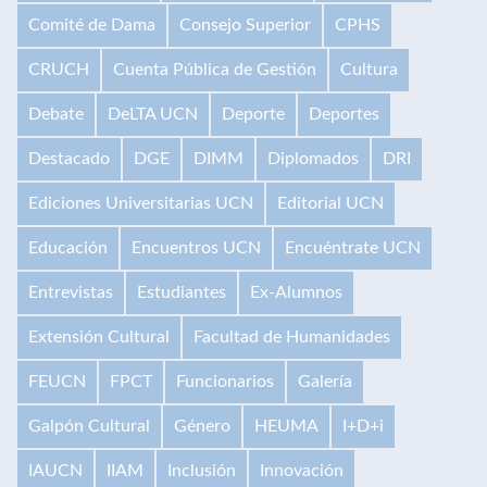
Comité de Dama
Consejo Superior
CPHS
CRUCH
Cuenta Pública de Gestión
Cultura
Debate
DeLTA UCN
Deporte
Deportes
Destacado
DGE
DIMM
Diplomados
DRI
Ediciones Universitarias UCN
Editorial UCN
Educación
Encuentros UCN
Encuéntrate UCN
Entrevistas
Estudiantes
Ex-Alumnos
Extensión Cultural
Facultad de Humanidades
FEUCN
FPCT
Funcionarios
Galería
Galpón Cultural
Género
HEUMA
I+D+i
IAUCN
IIAM
Inclusión
Innovación