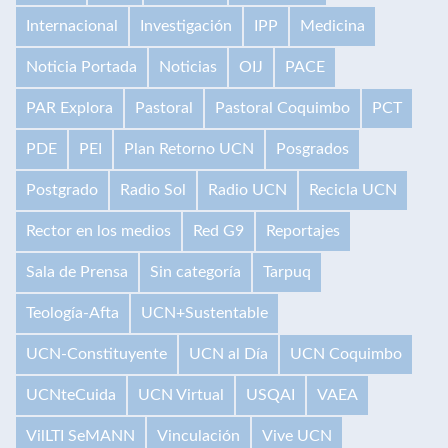
Internacional
Investigación
IPP
Medicina
Noticia Portada
Noticias
OIJ
PACE
PAR Explora
Pastoral
Pastoral Coquimbo
PCT
PDE
PEI
Plan Retorno UCN
Posgrados
Postgrado
Radio Sol
Radio UCN
Recicla UCN
Rector en los medios
Red G9
Reportajes
Sala de Prensa
Sin categoría
Tarpuq
Teología-Afta
UCN+Sustentable
UCN-Constituyente
UCN al Día
UCN Coquimbo
UCNteCuida
UCN Virtual
USQAI
VAEA
VilLTI SeMANN
Vinculación
Vive UCN