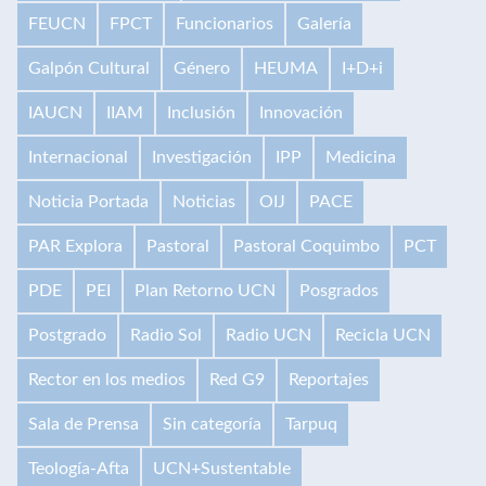
FEUCN
FPCT
Funcionarios
Galería
Galpón Cultural
Género
HEUMA
I+D+i
IAUCN
IIAM
Inclusión
Innovación
Internacional
Investigación
IPP
Medicina
Noticia Portada
Noticias
OIJ
PACE
PAR Explora
Pastoral
Pastoral Coquimbo
PCT
PDE
PEI
Plan Retorno UCN
Posgrados
Postgrado
Radio Sol
Radio UCN
Recicla UCN
Rector en los medios
Red G9
Reportajes
Sala de Prensa
Sin categoría
Tarpuq
Teología-Afta
UCN+Sustentable