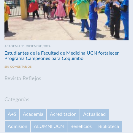
ACADEMIA 21 DICIEMBRE, 2024
Estudiantes de la Facultad de Medicina UCN fortalecen
Programa Campeones para Coquimbo
SIN COMENTARIOS
Revista Reflejos
Categorías
A+S
Academia
Acreditación
Actualidad
Admisión
ALUMNI UCN
Beneficios
Biblioteca