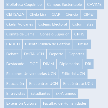
Biblioteca Coquimbo
Campus Sustentable
CAVIME
CEITSAZA
Chela Lira
CIAP
Ciencia
CIMET
Ckelar Volcanes
Colegio Electoral
Columnistas
Comité de Dama
Consejo Superior
CPHS
CRUCH
Cuenta Pública de Gestión
Cultura
Debate
DeLTA UCN
Deporte
Deportes
Destacado
DGE
DIMM
Diplomados
DRI
Ediciones Universitarias UCN
Editorial UCN
Educación
Encuentros UCN
Encuéntrate UCN
Entrevistas
Estudiantes
Ex-Alumnos
Extensión Cultural
Facultad de Humanidades