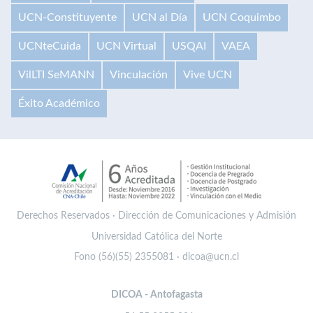
UCN-Constituyente
UCN al Día
UCN Coquimbo
UCNteCuida
UCN Virtual
USQAI
VAEA
VilLTI SeMANN
Vinculación
Vive UCN
Éxito Académico
Derechos Reservados · Dirección de Comunicaciones y Admisión
Universidad Católica del Norte
Fono (56)(55) 2355081 · dicoa@ucn.cl
DICOA - Antofagasta