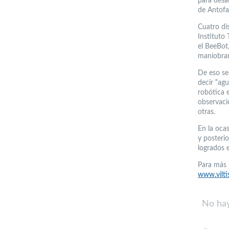
para desar
de Antofa
Cuatro di
Instituto 
el BeeBot
maniobran
De eso se
decir “ag
robótica 
observació
otras.
En la ocas
y posteri
logrados en
Para más 
www.vilti
No hay