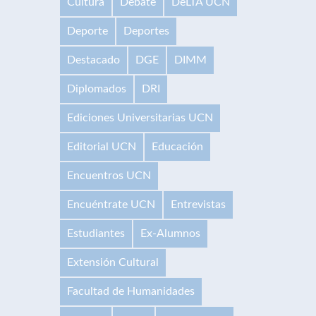
Cultura
Debate
DeLTA UCN
Deporte
Deportes
Destacado
DGE
DIMM
Diplomados
DRI
Ediciones Universitarias UCN
Editorial UCN
Educación
Encuentros UCN
Encuéntrate UCN
Entrevistas
Estudiantes
Ex-Alumnos
Extensión Cultural
Facultad de Humanidades