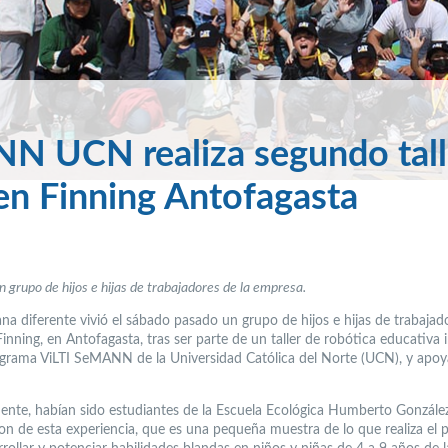
N UCN realiza segundo tall
en Finning Antofagasta
un grupo de hijos e hijas de trabajadores de la empresa.
a diferente vivió el sábado pasado un grupo de hijos e hijas de trabajado
inning, en Antofagasta, tras ser parte de un taller de robótica educativa
ograma ViLTI SeMANN de la Universidad Católica del Norte (UCN), y apo
ente, habían sido estudiantes de la Escuela Ecológica Humberto Gonzále
ron de esta experiencia, que es una pequeña muestra de lo que realiza el