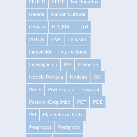
FEUCN
FPCT
Funcionarios
Galería
Galpón Cultural
Género
HEUMA
I+D+i
IAUCN
IIAM
Inclusión
Innovación
Internacional
Investigación
IPP
Medicina
Noticia Portada
Noticias
OIJ
PACE
PAR Explora
Pastoral
Pastoral Coquimbo
PCT
PDE
PEI
Plan Retorno UCN
Posgrados
Postgrado