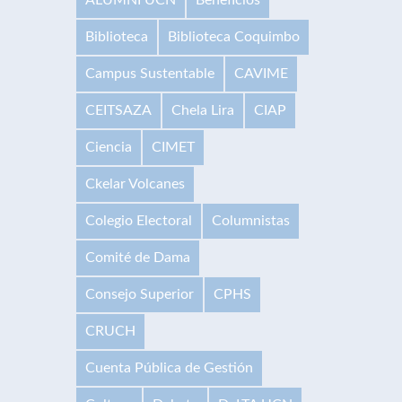
Biblioteca
Biblioteca Coquimbo
Campus Sustentable
CAVIME
CEITSAZA
Chela Lira
CIAP
Ciencia
CIMET
Ckelar Volcanes
Colegio Electoral
Columnistas
Comité de Dama
Consejo Superior
CPHS
CRUCH
Cuenta Pública de Gestión