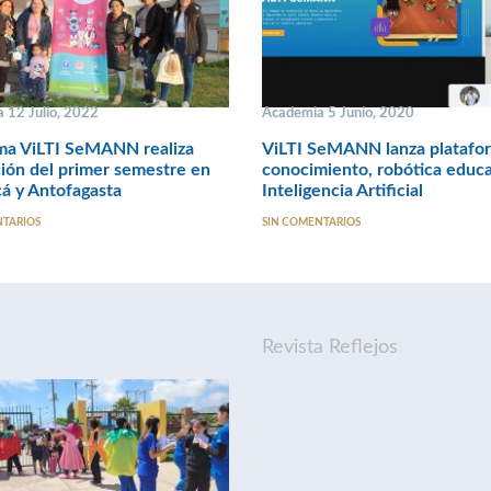
 12 Julio, 2022
Academia 5 Junio, 2020
ma ViLTI SeMANN realiza
ViLTI SeMANN lanza platafo
ión del primer semestre en
conocimiento, robótica educa
á y Antofagasta
Inteligencia Artificial
NTARIOS
SIN COMENTARIOS
Revista Reflejos