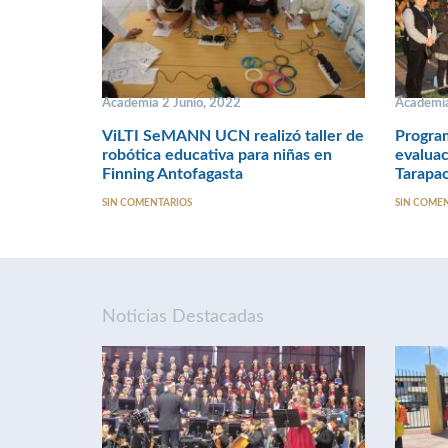
Academia 2 Junio, 2022
Academia
ViLTI SeMANN UCN realizó taller de
Progra
robótica educativa para niñas en
evaluac
Finning Antofagasta
Tarapac
SIN COMENTARIOS
SIN COME
Noticias Destacadas