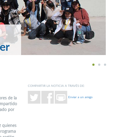
er
1
2
3
COMPARTIR LA NOTICIA A TRAVÉS DE:
Enviar a un amigo
res de la
 impartido
yado por
z quienes
 programa