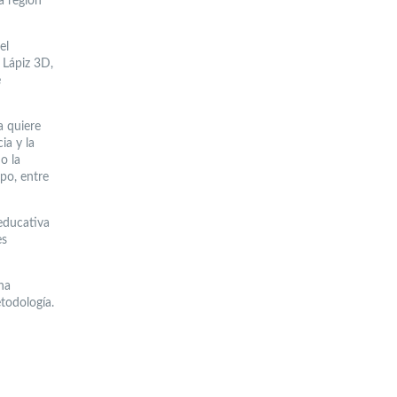
a región
el
l Lápiz 3D,
e
a quiere
ia y la
o la
ipo, entre
 educativa
es
na
todología.