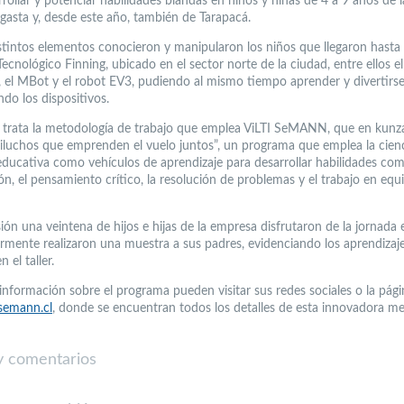
rollar y potenciar habilidades blandas en niños y niñas de 4 a 9 años de l
gasta y, desde este año, también de Tarapacá.
stintos elementos conocieron y manipularon los niños que llegaron hasta 
Tecnológico Finning, ubicado en el sector norte de la ciudad, entre ellos e
, el MBot y el robot EV3, pudiendo al mismo tiempo aprender y divertirs
do los dispositivos.
 trata la metodología de trabajo que emplea ViLTI SeMANN, que en kunz
uiluchos que emprenden el vuelo juntos”, un programa que emplea la cienc
educativa como vehículos de aprendizaje para desarrollar habilidades com
n, el pensamiento crítico, la resolución de problemas y el trabajo en equ
ión una veintena de hijos e hijas de la empresa disfrutaron de la jornada
ormente realizaron una muestra a sus padres, evidenciando los aprendizaj
 el taller.
información sobre el programa pueden visitar sus redes sociales o la pági
semann.cl
, donde se encuentran todos los detalles de esta innovadora me
 comentarios