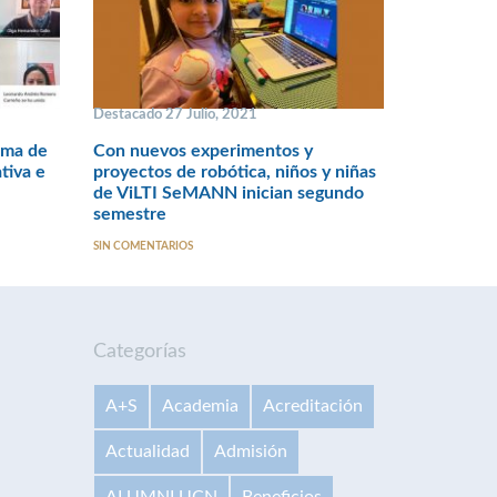
Destacado 27 Julio, 2021
rma de
Con nuevos experimentos y
tiva e
proyectos de robótica, niños y niñas
de ViLTI SeMANN inician segundo
semestre
SIN COMENTARIOS
Categorías
A+S
Academia
Acreditación
Actualidad
Admisión
ALUMNI UCN
Beneficios