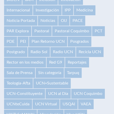
Internacional
Investigación
IPP
Medicina
Noticia Portada
Noticias
OIJ
PACE
PAR Explora
Pastoral
Pastoral Coquimbo
PCT
PDE
PEI
Plan Retorno UCN
Posgrados
Postgrado
Radio Sol
Radio UCN
Recicla UCN
Rector en los medios
Red G9
Reportajes
Sala de Prensa
Sin categoría
Tarpuq
Teología-Afta
UCN+Sustentable
UCN-Constituyente
UCN al Día
UCN Coquimbo
UCNteCuida
UCN Virtual
USQAI
VAEA