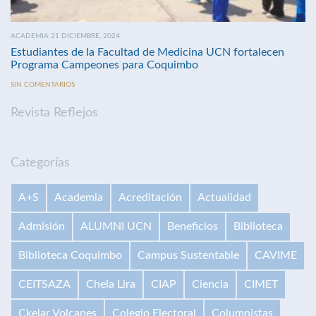
ACADEMIA 21 DICIEMBRE, 2024
Estudiantes de la Facultad de Medicina UCN fortalecen
Programa Campeones para Coquimbo
SIN COMENTARIOS
Revista Reflejos
Categorías
A+S
Academia
Acreditación
Actualidad
Admisión
ALUMNI UCN
Beneficios
Biblioteca
Biblioteca Coquimbo
Campus Sustentable
CAVIME
CEITSAZA
Chela Lira
CIAP
Ciencia
CIMET
Ckelar Volcanes
Colegio Electoral
Columnistas