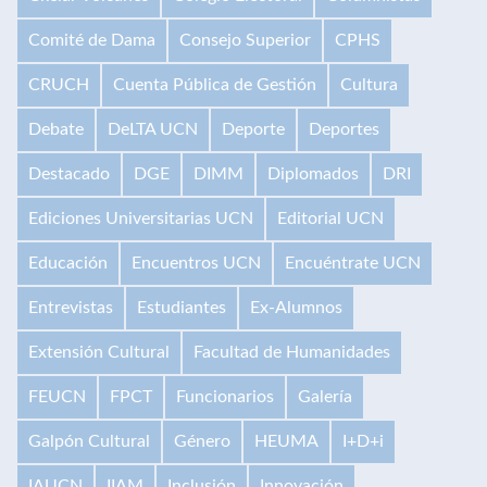
Comité de Dama
Consejo Superior
CPHS
CRUCH
Cuenta Pública de Gestión
Cultura
Debate
DeLTA UCN
Deporte
Deportes
Destacado
DGE
DIMM
Diplomados
DRI
Ediciones Universitarias UCN
Editorial UCN
Educación
Encuentros UCN
Encuéntrate UCN
Entrevistas
Estudiantes
Ex-Alumnos
Extensión Cultural
Facultad de Humanidades
FEUCN
FPCT
Funcionarios
Galería
Galpón Cultural
Género
HEUMA
I+D+i
IAUCN
IIAM
Inclusión
Innovación