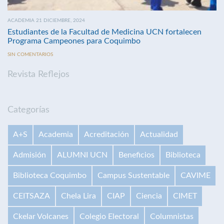
ACADEMIA 21 DICIEMBRE, 2024
Estudiantes de la Facultad de Medicina UCN fortalecen
Programa Campeones para Coquimbo
SIN COMENTARIOS
Revista Reflejos
Categorías
A+S
Academia
Acreditación
Actualidad
Admisión
ALUMNI UCN
Beneficios
Biblioteca
Biblioteca Coquimbo
Campus Sustentable
CAVIME
CEITSAZA
Chela Lira
CIAP
Ciencia
CIMET
Ckelar Volcanes
Colegio Electoral
Columnistas