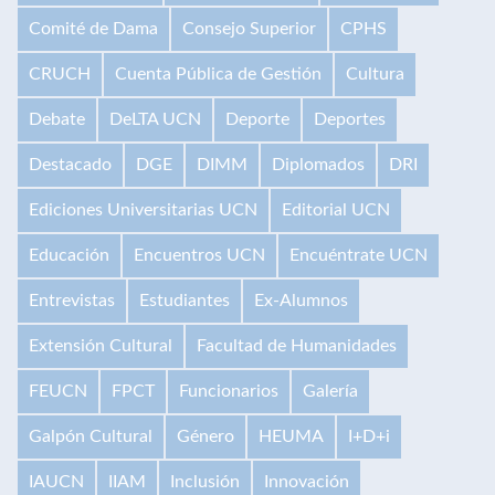
Comité de Dama
Consejo Superior
CPHS
CRUCH
Cuenta Pública de Gestión
Cultura
Debate
DeLTA UCN
Deporte
Deportes
Destacado
DGE
DIMM
Diplomados
DRI
Ediciones Universitarias UCN
Editorial UCN
Educación
Encuentros UCN
Encuéntrate UCN
Entrevistas
Estudiantes
Ex-Alumnos
Extensión Cultural
Facultad de Humanidades
FEUCN
FPCT
Funcionarios
Galería
Galpón Cultural
Género
HEUMA
I+D+i
IAUCN
IIAM
Inclusión
Innovación