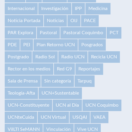
Internacional
Investigación
IPP
Medicina
Noticia Portada
Noticias
OIJ
PACE
PAR Explora
Pastoral
Pastoral Coquimbo
PCT
PDE
PEI
Plan Retorno UCN
Posgrados
Postgrado
Radio Sol
Radio UCN
Recicla UCN
Rector en los medios
Red G9
Reportajes
Sala de Prensa
Sin categoría
Tarpuq
Teología-Afta
UCN+Sustentable
UCN-Constituyente
UCN al Día
UCN Coquimbo
UCNteCuida
UCN Virtual
USQAI
VAEA
VilLTI SeMANN
Vinculación
Vive UCN