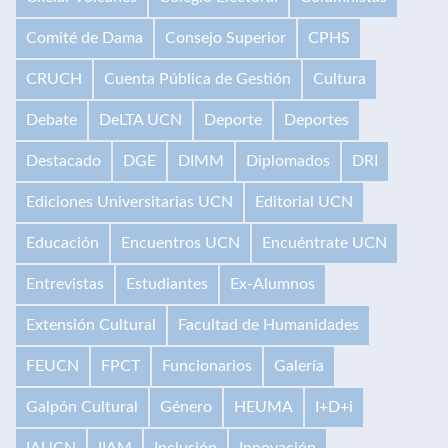
Comité de Dama
Consejo Superior
CPHS
CRUCH
Cuenta Pública de Gestión
Cultura
Debate
DeLTA UCN
Deporte
Deportes
Destacado
DGE
DIMM
Diplomados
DRI
Ediciones Universitarias UCN
Editorial UCN
Educación
Encuentros UCN
Encuéntrate UCN
Entrevistas
Estudiantes
Ex-Alumnos
Extensión Cultural
Facultad de Humanidades
FEUCN
FPCT
Funcionarios
Galería
Galpón Cultural
Género
HEUMA
I+D+i
IAUCN
IIAM
Inclusión
Innovación