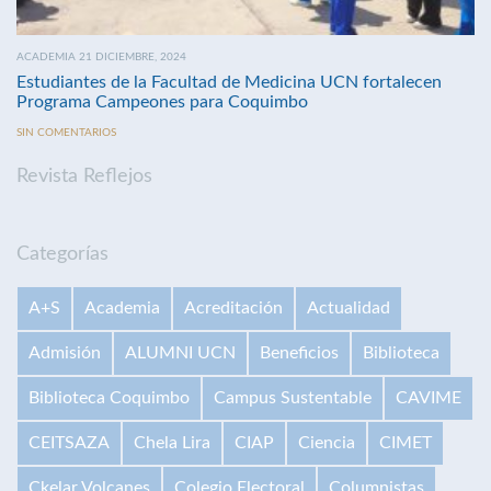
ACADEMIA 21 DICIEMBRE, 2024
Estudiantes de la Facultad de Medicina UCN fortalecen
Programa Campeones para Coquimbo
SIN COMENTARIOS
Revista Reflejos
Categorías
A+S
Academia
Acreditación
Actualidad
Admisión
ALUMNI UCN
Beneficios
Biblioteca
Biblioteca Coquimbo
Campus Sustentable
CAVIME
CEITSAZA
Chela Lira
CIAP
Ciencia
CIMET
Ckelar Volcanes
Colegio Electoral
Columnistas