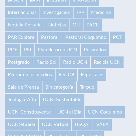
Internacional
Investigación
IPP
Medicina
Noticia Portada
Noticias
OIJ
PACE
PAR Explora
Pastoral
Pastoral Coquimbo
PCT
PDE
PEI
Plan Retorno UCN
Posgrados
Postgrado
Radio Sol
Radio UCN
Recicla UCN
Rector en los medios
Red G9
Reportajes
Sala de Prensa
Sin categoría
Tarpuq
Teología-Afta
UCN+Sustentable
UCN-Constituyente
UCN al Día
UCN Coquimbo
UCNteCuida
UCN Virtual
USQAI
VAEA