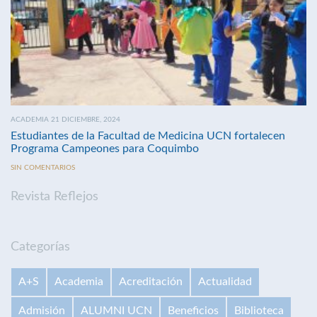
ACADEMIA 21 DICIEMBRE, 2024
Estudiantes de la Facultad de Medicina UCN fortalecen
Programa Campeones para Coquimbo
SIN COMENTARIOS
Revista Reflejos
Categorías
A+S
Academia
Acreditación
Actualidad
Admisión
ALUMNI UCN
Beneficios
Biblioteca