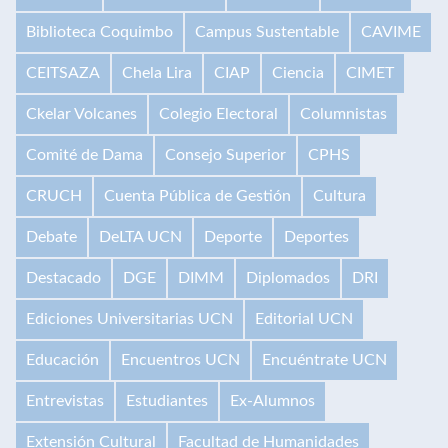
Biblioteca Coquimbo
Campus Sustentable
CAVIME
CEITSAZA
Chela Lira
CIAP
Ciencia
CIMET
Ckelar Volcanes
Colegio Electoral
Columnistas
Comité de Dama
Consejo Superior
CPHS
CRUCH
Cuenta Pública de Gestión
Cultura
Debate
DeLTA UCN
Deporte
Deportes
Destacado
DGE
DIMM
Diplomados
DRI
Ediciones Universitarias UCN
Editorial UCN
Educación
Encuentros UCN
Encuéntrate UCN
Entrevistas
Estudiantes
Ex-Alumnos
Extensión Cultural
Facultad de Humanidades