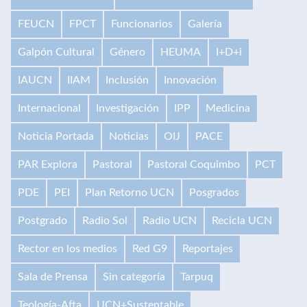
FEUCN
FPCT
Funcionarios
Galería
Galpón Cultural
Género
HEUMA
I+D+i
IAUCN
IIAM
Inclusión
Innovación
Internacional
Investigación
IPP
Medicina
Noticia Portada
Noticias
OIJ
PACE
PAR Explora
Pastoral
Pastoral Coquimbo
PCT
PDE
PEI
Plan Retorno UCN
Posgrados
Postgrado
Radio Sol
Radio UCN
Recicla UCN
Rector en los medios
Red G9
Reportajes
Sala de Prensa
Sin categoría
Tarpuq
Teología-Afta
UCN+Sustentable