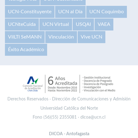
UCN-Constituyente
UCN al Día
UCN Coquimbo
UCNteCuida
UCN Virtual
USQAI
VAEA
VilLTI SeMANN
Vinculación
Vive UCN
Éxito Académico
Derechos Reservados · Dirección de Comunicaciones y Admisión
Universidad Católica del Norte
Fono (56)(55) 2355081 · dicoa@ucn.cl
DICOA - Antofagasta