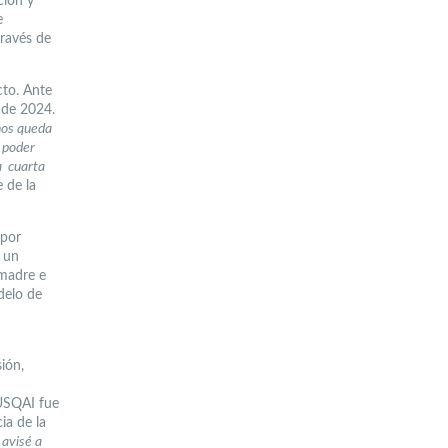
ción y
e
través de
cto. Ante
o de 2024.
nos queda
 poder
a cuarta
 de la
 por
a un
 madre e
delo de
ión,
USQAI fue
ia de la
 avisé a