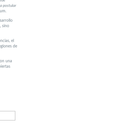
esde
a postular
kum.
arrollo
, sino
cias, el
egiones de
con una
iertas