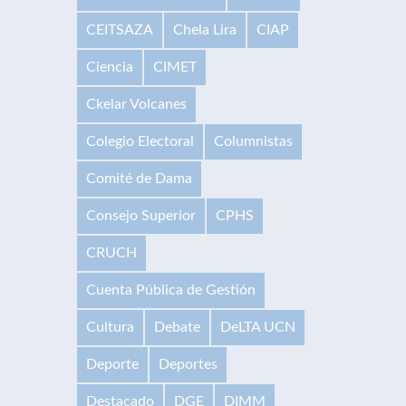
CEITSAZA
Chela Lira
CIAP
Ciencia
CIMET
Ckelar Volcanes
Colegio Electoral
Columnistas
Comité de Dama
Consejo Superior
CPHS
CRUCH
Cuenta Pública de Gestión
Cultura
Debate
DeLTA UCN
Deporte
Deportes
Destacado
DGE
DIMM