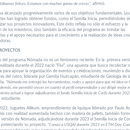
tábamos felices. Estamos con muchas ganas de crecer”
, afirmó.
 alcanzado progresivamente varios de sus objetivos fundamentales. Los
tes han logrado obtener fondos, como el Semilla Inicia, permitiéndoles de
izar sus proyectos innovadores. Este éxito refleja no sólo el esfuerzo y la
n de los miembros, sino también la eficacia del programa en brindar las
as y el apoyo necesarios para el crecimiento y la realización de ideas cre
doras.
PROYECTOS
o del programa Nómada no es un fenómeno reciente. En la primera vers
alizada durante el 2022 nació “Flui”, una apuesta que busca recolectar se
a para apoyar la organización de eventos y celebraciones, reuniendo a di
es del rubro, liderada por Gemita Huircapán, estudiante de Geología de 
ta.
“Nómada me entregó las herramientas, redes y apoyo para que mi idea se h
Además, me permitió crecer en cuanto al perfil emprendedor y así dirigir mejor 
ento actual y lograr adjudicarnos el fondo Semilla Inicia de Corfo durante 202
 estudiante.
022, Juguetes Allikum, emprendimiento de Iquique liderado por Paulo Ar
tes con realidad aumentada hechos con madera de pallets, también form
a versión de Nómada, adjudicándose durante 2023 el Semilla Inicia de Cor
 potenciando su proyecto.
“Conocí a USQAI durante 2021 en ETM Day. Cua