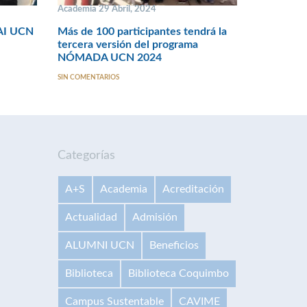
Academia 29 Abril, 2024
AI UCN
Más de 100 participantes tendrá la
tercera versión del programa
NÓMADA UCN 2024
SIN COMENTARIOS
Categorías
A+S
Academia
Acreditación
Actualidad
Admisión
ALUMNI UCN
Beneficios
Biblioteca
Biblioteca Coquimbo
Campus Sustentable
CAVIME