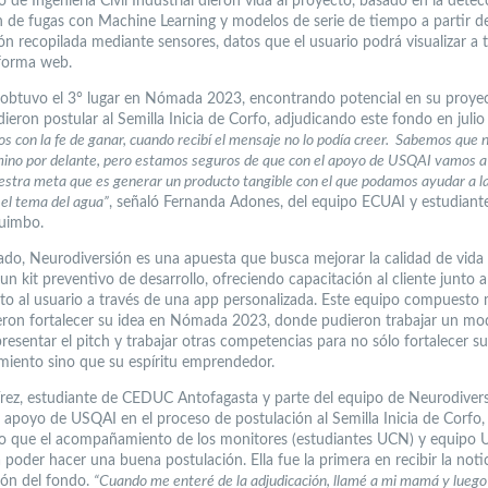
 de Ingeniería Civil Industrial dieron vida al proyecto, basado en la detec
n de fugas con Machine Learning y modelos de serie de tiempo a partir d
ón recopilada mediante sensores, datos que el usuario podrá visualizar a 
forma web.
 obtuvo el 3° lugar en Nómada 2023, encontrando potencial en su proye
dieron postular al Semilla Inicia de Corfo, adjudicando este fondo en juli
s con la fe de ganar, cuando recibí el mensaje no lo podía creer. Sabemos que 
ino por delante, pero estamos seguros de que con el apoyo de USQAI vamos a
uestra meta que es generar un producto tangible con el que podamos ayudar a l
 el tema del agua”
, señaló Fernanda Adones, del equipo ECUAI y estudiante
uimbo.
lado, Neurodiversión es una apuesta que busca mejorar la calidad de vida
n kit preventivo de desarrollo, ofreciendo capacitación al cliente junto 
to al usuario a través de una app personalizada. Este equipo compuesto
sieron fortalecer su idea en Nómada 2023, donde pudieron trabajar un mo
resentar el pitch y trabajar otras competencias para no sólo fortalecer su
iento sino que su espíritu emprendedor.
rez, estudiante de CEDUC Antofagasta y parte del equipo de Neurodivers
l apoyo de USQAI en el proceso de postulación al Semilla Inicia de Corfo,
 que el acompañamiento de los monitores (estudiantes UCN) y equipo 
 poder hacer una buena postulación. Ella fue la primera en recibir la notic
ión del fondo.
“Cuando me enteré de la adjudicación, llamé a mi mamá y luego