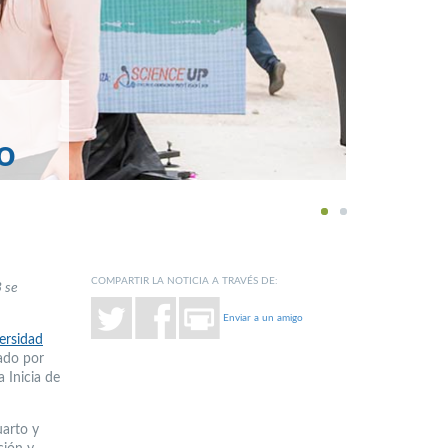
o
1
2
COMPARTIR LA NOTICIA A TRAVÉS DE:
 se
Enviar a un amigo
ersidad
ado por
 Inicia de
uarto y