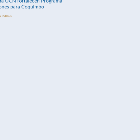
na UCN fortalecen Programa
nes para Coquimbo
NTARIOS