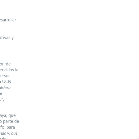
sarrollar
ativas y
ión de
rvicios la
versos
la UCN
iciera
mi
3”
,
aya, que
ó parte de
fo, para
ndo vi que