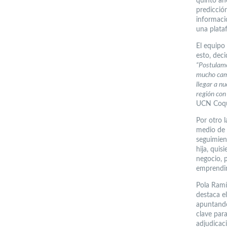
quinto año
predicció
informaci
una plata
El equipo
esto, deci
“Postulamo
mucho cam
llegar a n
región con
UCN Coq
Por otro 
medio de u
seguimien
hija, qui
negocio, p
emprendim
Pola Ramí
destaca e
apuntando
clave para
adjudicac