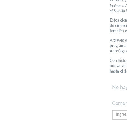
estaba el 
Iquique a 
al Semilla
Estos eje
de empren
también e
A través 
programa 
Antofagas
Con histo
nueva ver
hasta el 
No hay
Comen