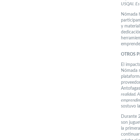
USQAI. Es
Nómada ha
participan
y material
dedicació
herramient
emprende
OTROS 
El impact
Nómada re
plataform
proveedor
Antofagas
realidad. 
emprendimi
sostuvo la
Durante 2
son jugue
la primer
continuar