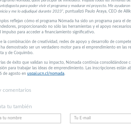
programa Nómada, quise participar de inmediato. Viajaba todas las semanas d
Antofagasta para poder vivir el programa y madurar mi proyecto. Me ayudaron 
 Inicia y me lo adjudiqué durante 2023”
, puntualizó Paulo Araya, CEO de Alli
mplos reflejan cómo el programa Nómada ha sido un programa para el des
dedores, proporcionando no sólo las herramientas y el apoyo necesarios
l impulso para acceder a financiamiento significativo.
de la combinación de creatividad, redes de apoyo y desarrollo de competen
ha demostrado ser un verdadero motor para el emprendimiento en las r
ta y de Coquimbo.
rias de éxito que validan su impacto, Nómada continúa consolidándose 
sión para trabajar las ideas de emprendimiento. Las inscripciones están ab
16 de agosto en
usqai.ucn.cl/nomada
.
 comentarios
ta tu también