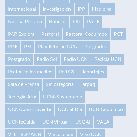
Internacional
Investigación
IPP
Medicina
Noticia Portada
Noticias
OIJ
PACE
PAR Explora
Pastoral
Pastoral Coquimbo
PCT
PDE
PEI
Plan Retorno UCN
Posgrados
Postgrado
Radio Sol
Radio UCN
Recicla UCN
Rector en los medios
Red G9
Reportajes
Sala de Prensa
Sin categoría
Tarpuq
Teología-Afta
UCN+Sustentable
UCN-Constituyente
UCN al Día
UCN Coquimbo
UCNteCuida
UCN Virtual
USQAI
VAEA
VilLTI SeMANN
Vinculación
Vive UCN