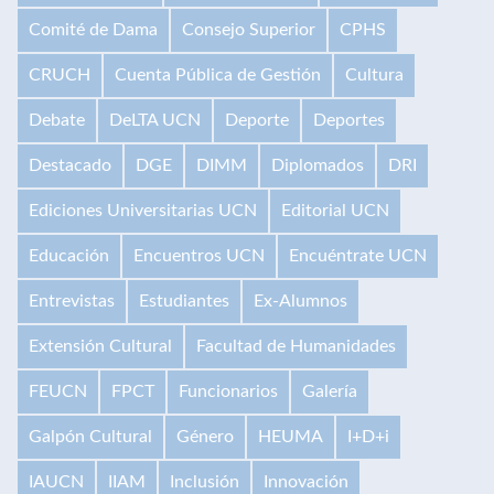
Comité de Dama
Consejo Superior
CPHS
CRUCH
Cuenta Pública de Gestión
Cultura
Debate
DeLTA UCN
Deporte
Deportes
Destacado
DGE
DIMM
Diplomados
DRI
Ediciones Universitarias UCN
Editorial UCN
Educación
Encuentros UCN
Encuéntrate UCN
Entrevistas
Estudiantes
Ex-Alumnos
Extensión Cultural
Facultad de Humanidades
FEUCN
FPCT
Funcionarios
Galería
Galpón Cultural
Género
HEUMA
I+D+i
IAUCN
IIAM
Inclusión
Innovación