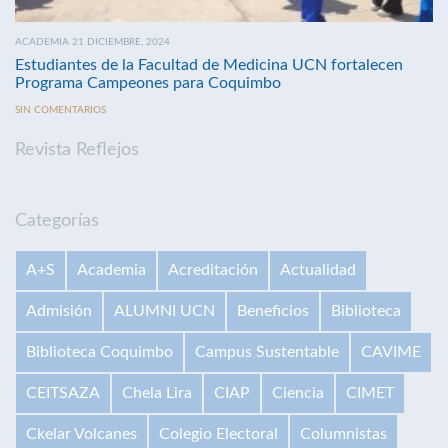
ACADEMIA 21 DICIEMBRE, 2024
Estudiantes de la Facultad de Medicina UCN fortalecen
Programa Campeones para Coquimbo
SIN COMENTARIOS
Revista Reflejos
Categorías
A+S
Academia
Acreditación
Actualidad
Admisión
ALUMNI UCN
Beneficios
Biblioteca
Biblioteca Coquimbo
Campus Sustentable
CAVIME
CEITSAZA
Chela Lira
CIAP
Ciencia
CIMET
Ckelar Volcanes
Colegio Electoral
Columnistas