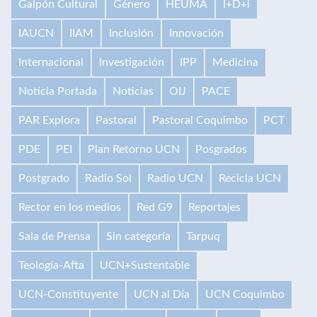
Galpón Cultural
Género
HEUMA
I+D+i
IAUCN
IIAM
Inclusión
Innovación
Internacional
Investigación
IPP
Medicina
Noticia Portada
Noticias
OIJ
PACE
PAR Explora
Pastoral
Pastoral Coquimbo
PCT
PDE
PEI
Plan Retorno UCN
Posgrados
Postgrado
Radio Sol
Radio UCN
Recicla UCN
Rector en los medios
Red G9
Reportajes
Sala de Prensa
Sin categoría
Tarpuq
Teología-Afta
UCN+Sustentable
UCN-Constituyente
UCN al Día
UCN Coquimbo