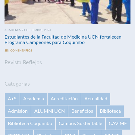
ACADEMIA 21 DICIEMBRE, 2024
Estudiantes de la Facultad de Medicina UCN fortalecen
Programa Campeones para Coquimbo
SIN COMENTARIOS
Revista Reflejos
Categorías
A+S
Academia
Acreditación
Actualidad
Admisión
ALUMNI UCN
Beneficios
Biblioteca
Biblioteca Coquimbo
Campus Sustentable
CAVIME