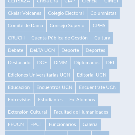
CEITSAZA
Chela Lira
CIAP
Ciencia
CIMET
Ckelar Volcanes
Colegio Electoral
Columnistas
Comité de Dama
Consejo Superior
CPHS
CRUCH
Cuenta Pública de Gestión
Cultura
Debate
DeLTA UCN
Deporte
Deportes
Destacado
DGE
DIMM
Diplomados
DRI
Ediciones Universitarias UCN
Editorial UCN
Educación
Encuentros UCN
Encuéntrate UCN
Entrevistas
Estudiantes
Ex-Alumnos
Extensión Cultural
Facultad de Humanidades
FEUCN
FPCT
Funcionarios
Galería