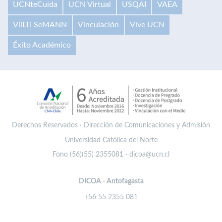
UCNteCuida
UCN Virtual
USQAI
VAEA
VilLTI SeMANN
Vinculación
Vive UCN
Éxito Académico
Derechos Reservados · Dirección de Comunicaciones y Admisión
Universidad Católica del Norte
Fono (56)(55) 2355081 · dicoa@ucn.cl
DICOA - Antofagasta
+56 55 2355 081