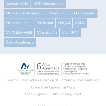
Teología-Afta
UCN+Sustentable
UCN-Constituyente
UCN al Día
UCN Coquimbo
UCNteCuida
UCN Virtual
USQAI
VAEA
VilLTI SeMANN
Vinculación
Vive UCN
Éxito Académico
Derechos Reservados · Dirección de Comunicaciones y Admisión
Universidad Católica del Norte
Fono (56)(55) 2355081 · dicoa@ucn.cl