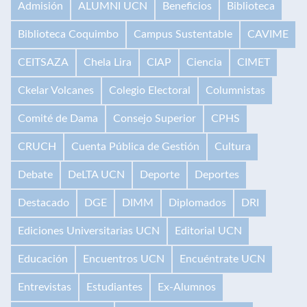
Admisión
ALUMNI UCN
Beneficios
Biblioteca
Biblioteca Coquimbo
Campus Sustentable
CAVIME
CEITSAZA
Chela Lira
CIAP
Ciencia
CIMET
Ckelar Volcanes
Colegio Electoral
Columnistas
Comité de Dama
Consejo Superior
CPHS
CRUCH
Cuenta Pública de Gestión
Cultura
Debate
DeLTA UCN
Deporte
Deportes
Destacado
DGE
DIMM
Diplomados
DRI
Ediciones Universitarias UCN
Editorial UCN
Educación
Encuentros UCN
Encuéntrate UCN
Entrevistas
Estudiantes
Ex-Alumnos