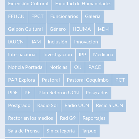
Extensión Cultural
Facultad de Humanidades
FEUCN
FPCT
Funcionarios
Galería
Galpón Cultural
Género
HEUMA
I+D+i
IAUCN
IIAM
Inclusión
Innovación
Internacional
Investigación
IPP
Medicina
Noticia Portada
Noticias
OIJ
PACE
PAR Explora
Pastoral
Pastoral Coquimbo
PCT
PDE
PEI
Plan Retorno UCN
Posgrados
Postgrado
Radio Sol
Radio UCN
Recicla UCN
Rector en los medios
Red G9
Reportajes
Sala de Prensa
Sin categoría
Tarpuq