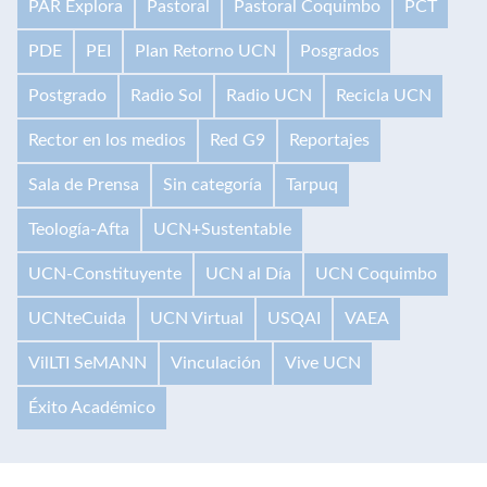
PAR Explora
Pastoral
Pastoral Coquimbo
PCT
PDE
PEI
Plan Retorno UCN
Posgrados
Postgrado
Radio Sol
Radio UCN
Recicla UCN
Rector en los medios
Red G9
Reportajes
Sala de Prensa
Sin categoría
Tarpuq
Teología-Afta
UCN+Sustentable
UCN-Constituyente
UCN al Día
UCN Coquimbo
UCNteCuida
UCN Virtual
USQAI
VAEA
VilLTI SeMANN
Vinculación
Vive UCN
Éxito Académico