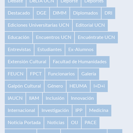
Debate
DeLTA UCN
Deporte
Deportes
Destacado
DGE
DIMM
Diplomados
DRI
Ediciones Universitarias UCN
Editorial UCN
Educación
Encuentros UCN
Encuéntrate UCN
Entrevistas
Estudiantes
Ex-Alumnos
Extensión Cultural
Facultad de Humanidades
FEUCN
FPCT
Funcionarios
Galería
Galpón Cultural
Género
HEUMA
I+D+i
IAUCN
IIAM
Inclusión
Innovación
Internacional
Investigación
IPP
Medicina
Noticia Portada
Noticias
OIJ
PACE