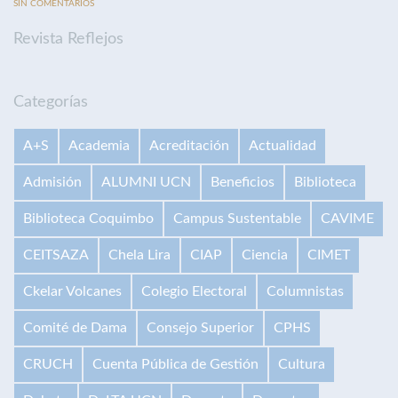
SIN COMENTARIOS
Revista Reflejos
Categorías
A+S
Academia
Acreditación
Actualidad
Admisión
ALUMNI UCN
Beneficios
Biblioteca
Biblioteca Coquimbo
Campus Sustentable
CAVIME
CEITSAZA
Chela Lira
CIAP
Ciencia
CIMET
Ckelar Volcanes
Colegio Electoral
Columnistas
Comité de Dama
Consejo Superior
CPHS
CRUCH
Cuenta Pública de Gestión
Cultura