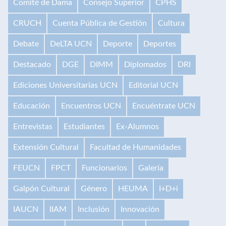
Comité de Dama
Consejo Superior
CPHS
CRUCH
Cuenta Pública de Gestión
Cultura
Debate
DeLTA UCN
Deporte
Deportes
Destacado
DGE
DIMM
Diplomados
DRI
Ediciones Universitarias UCN
Editorial UCN
Educación
Encuentros UCN
Encuéntrate UCN
Entrevistas
Estudiantes
Ex-Alumnos
Extensión Cultural
Facultad de Humanidades
FEUCN
FPCT
Funcionarios
Galería
Galpón Cultural
Género
HEUMA
I+D+i
IAUCN
IIAM
Inclusión
Innovación