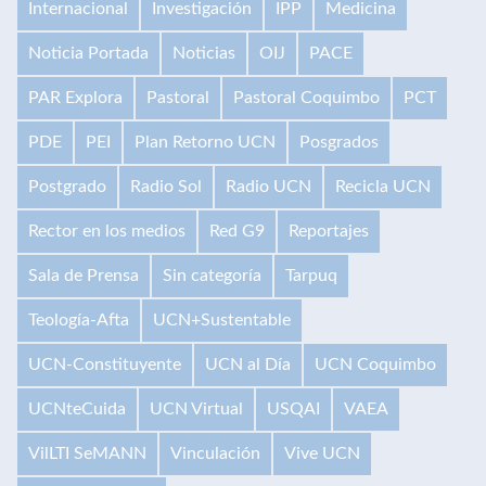
Internacional
Investigación
IPP
Medicina
Noticia Portada
Noticias
OIJ
PACE
PAR Explora
Pastoral
Pastoral Coquimbo
PCT
PDE
PEI
Plan Retorno UCN
Posgrados
Postgrado
Radio Sol
Radio UCN
Recicla UCN
Rector en los medios
Red G9
Reportajes
Sala de Prensa
Sin categoría
Tarpuq
Teología-Afta
UCN+Sustentable
UCN-Constituyente
UCN al Día
UCN Coquimbo
UCNteCuida
UCN Virtual
USQAI
VAEA
VilLTI SeMANN
Vinculación
Vive UCN