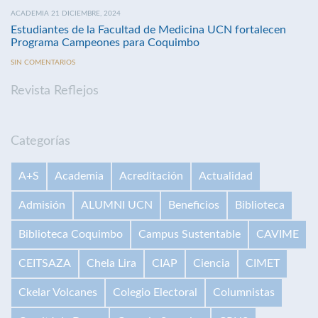
ACADEMIA 21 DICIEMBRE, 2024
Estudiantes de la Facultad de Medicina UCN fortalecen
Programa Campeones para Coquimbo
SIN COMENTARIOS
Revista Reflejos
Categorías
A+S
Academia
Acreditación
Actualidad
Admisión
ALUMNI UCN
Beneficios
Biblioteca
Biblioteca Coquimbo
Campus Sustentable
CAVIME
CEITSAZA
Chela Lira
CIAP
Ciencia
CIMET
Ckelar Volcanes
Colegio Electoral
Columnistas