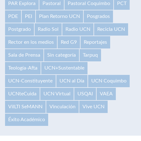
PAR Explora
Pastoral
Pastoral Coquimbo
PCT
PDE
PEI
Plan Retorno UCN
Posgrados
Postgrado
Radio Sol
Radio UCN
Recicla UCN
Rector en los medios
Red G9
Reportajes
Sala de Prensa
Sin categoría
Tarpuq
Teología-Afta
UCN+Sustentable
UCN-Constituyente
UCN al Día
UCN Coquimbo
UCNteCuida
UCN Virtual
USQAI
VAEA
VilLTI SeMANN
Vinculación
Vive UCN
Éxito Académico