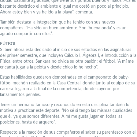
ciudad bastante agradable, que tiene sus puntos buenos y malos. Acá es
bastante desértico el ambiente e igual me costó un poco al principio.
Ahora estoy bien y ya he ido a la playa”, comenta.
También destaca la integración que ha tenido con sus nuevos
compañeros “Ha sido un buen ambiente. Son ‘buena onda’ y es un
agrado compartir con ellos”.
FÚTBOL
Si bien ahora está dedicado al inicio de sus estudios en las asignaturas
del primer semestre, que incluyen Cálculo I, Álgebra I, e Introducción a la
Física, entre otros, Sankara no olvida su otra pasión: el fútbol. “A mí me
encanta jugar a la pelota y desde chico lo he hecho”.
Estas habilidades quedaron demostradas en el campeonato de baby-
fútbol mechón realizado en la Casa Central, donde junto al equipo de su
carrera llegaron a la final de la competencia, donde cayeron por
lanzamientos penales.
Tener un hermano famoso y reconocido en esta disciplina también lo
motiva a practicar este deporte. “No sé si tengo las mismas cualidades
que él, ya que somos diferentes. A mí me gusta jugar en todas las
posiciones, hasta de arquero”.
Respecto a la reacción de sus compañeros al saber su parentesco con el