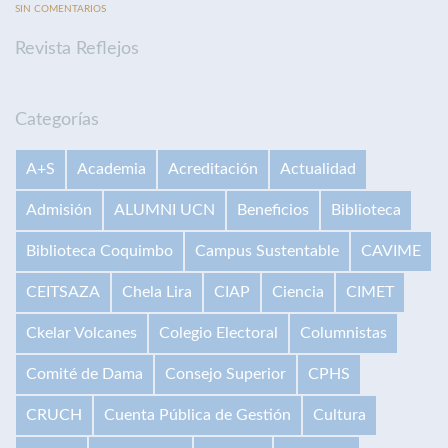
SIN COMENTARIOS
Revista Reflejos
Categorías
A+S
Academia
Acreditación
Actualidad
Admisión
ALUMNI UCN
Beneficios
Biblioteca
Biblioteca Coquimbo
Campus Sustentable
CAVIME
CEITSAZA
Chela Lira
CIAP
Ciencia
CIMET
Ckelar Volcanes
Colegio Electoral
Columnistas
Comité de Dama
Consejo Superior
CPHS
CRUCH
Cuenta Pública de Gestión
Cultura