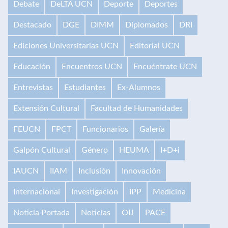
Debate
DeLTA UCN
Deporte
Deportes
Destacado
DGE
DIMM
Diplomados
DRI
Ediciones Universitarias UCN
Editorial UCN
Educación
Encuentros UCN
Encuéntrate UCN
Entrevistas
Estudiantes
Ex-Alumnos
Extensión Cultural
Facultad de Humanidades
FEUCN
FPCT
Funcionarios
Galería
Galpón Cultural
Género
HEUMA
I+D+i
IAUCN
IIAM
Inclusión
Innovación
Internacional
Investigación
IPP
Medicina
Noticia Portada
Noticias
OIJ
PACE