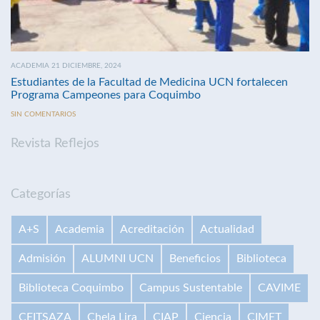
ACADEMIA 21 DICIEMBRE, 2024
Estudiantes de la Facultad de Medicina UCN fortalecen
Programa Campeones para Coquimbo
SIN COMENTARIOS
Revista Reflejos
Categorías
A+S
Academia
Acreditación
Actualidad
Admisión
ALUMNI UCN
Beneficios
Biblioteca
Biblioteca Coquimbo
Campus Sustentable
CAVIME
CEITSAZA
Chela Lira
CIAP
Ciencia
CIMET