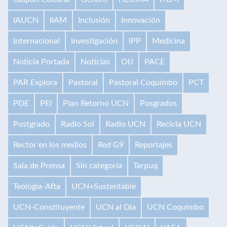
IAUCN
IIAM
Inclusión
Innovación
Internacional
Investigación
IPP
Medicina
Noticia Portada
Noticias
OIJ
PACE
PAR Explora
Pastoral
Pastoral Coquimbo
PCT
PDE
PEI
Plan Retorno UCN
Posgrados
Postgrado
Radio Sol
Radio UCN
Recicla UCN
Rector en los medios
Red G9
Reportajes
Sala de Prensa
Sin categoría
Tarpuq
Teología-Afta
UCN+Sustentable
UCN-Constituyente
UCN al Día
UCN Coquimbo