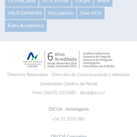
UCNteCuida
UCN Virtual
USQAI
VAEA
VilLTI SeMANN
Vinculación
Vive UCN
Éxito Académico
Derechos Reservados · Dirección de Comunicaciones y Admisión
Universidad Católica del Norte
Fono (56)(55) 2355081 · dicoa@ucn.cl
DICOA - Antofagasta
+56 55 2355 081