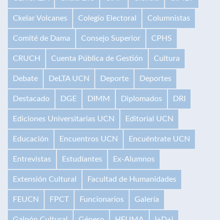
Ckelar Volcanes
Colegio Electoral
Columnistas
Comité de Dama
Consejo Superior
CPHS
CRUCH
Cuenta Pública de Gestión
Cultura
Debate
DeLTA UCN
Deporte
Deportes
Destacado
DGE
DIMM
Diplomados
DRI
Ediciones Universitarias UCN
Editorial UCN
Educación
Encuentros UCN
Encuéntrate UCN
Entrevistas
Estudiantes
Ex-Alumnos
Extensión Cultural
Facultad de Humanidades
FEUCN
FPCT
Funcionarios
Galería
Galpón Cultural
Género
HEUMA
I+D+i