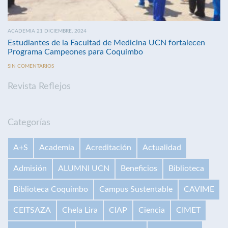
ACADEMIA 21 DICIEMBRE, 2024
Estudiantes de la Facultad de Medicina UCN fortalecen
Programa Campeones para Coquimbo
SIN COMENTARIOS
Revista Reflejos
Categorías
A+S
Academia
Acreditación
Actualidad
Admisión
ALUMNI UCN
Beneficios
Biblioteca
Biblioteca Coquimbo
Campus Sustentable
CAVIME
CEITSAZA
Chela Lira
CIAP
Ciencia
CIMET