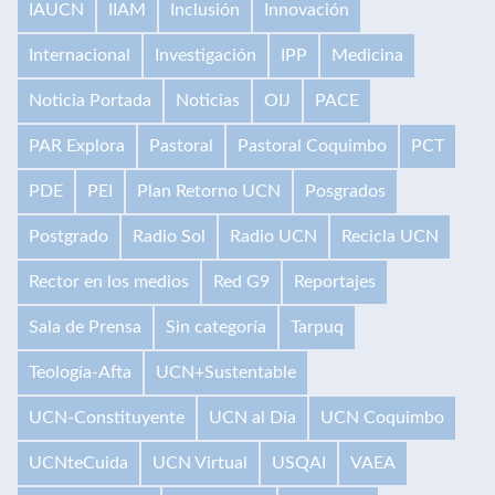
IAUCN
IIAM
Inclusión
Innovación
Internacional
Investigación
IPP
Medicina
Noticia Portada
Noticias
OIJ
PACE
PAR Explora
Pastoral
Pastoral Coquimbo
PCT
PDE
PEI
Plan Retorno UCN
Posgrados
Postgrado
Radio Sol
Radio UCN
Recicla UCN
Rector en los medios
Red G9
Reportajes
Sala de Prensa
Sin categoría
Tarpuq
Teología-Afta
UCN+Sustentable
UCN-Constituyente
UCN al Día
UCN Coquimbo
UCNteCuida
UCN Virtual
USQAI
VAEA