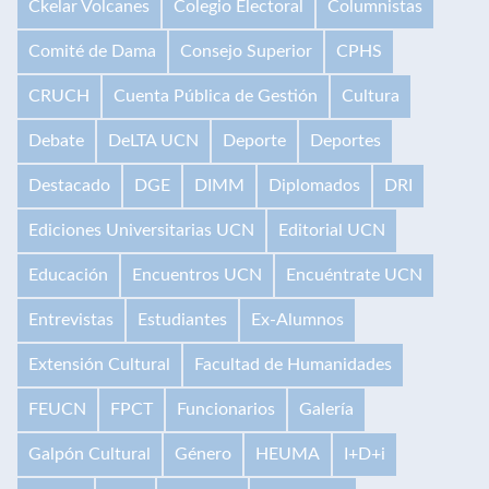
Ckelar Volcanes
Colegio Electoral
Columnistas
Comité de Dama
Consejo Superior
CPHS
CRUCH
Cuenta Pública de Gestión
Cultura
Debate
DeLTA UCN
Deporte
Deportes
Destacado
DGE
DIMM
Diplomados
DRI
Ediciones Universitarias UCN
Editorial UCN
Educación
Encuentros UCN
Encuéntrate UCN
Entrevistas
Estudiantes
Ex-Alumnos
Extensión Cultural
Facultad de Humanidades
FEUCN
FPCT
Funcionarios
Galería
Galpón Cultural
Género
HEUMA
I+D+i