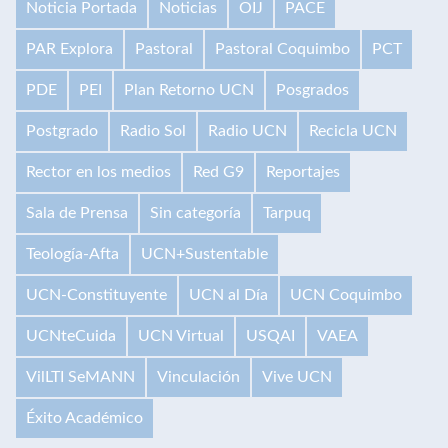
Noticia Portada
Noticias
OIJ
PACE
PAR Explora
Pastoral
Pastoral Coquimbo
PCT
PDE
PEI
Plan Retorno UCN
Posgrados
Postgrado
Radio Sol
Radio UCN
Recicla UCN
Rector en los medios
Red G9
Reportajes
Sala de Prensa
Sin categoría
Tarpuq
Teología-Afta
UCN+Sustentable
UCN-Constituyente
UCN al Día
UCN Coquimbo
UCNteCuida
UCN Virtual
USQAI
VAEA
VilLTI SeMANN
Vinculación
Vive UCN
Éxito Académico