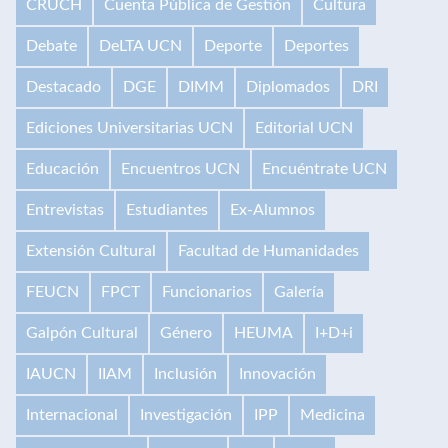
CRUCH
Cuenta Pública de Gestión
Cultura
Debate
DeLTA UCN
Deporte
Deportes
Destacado
DGE
DIMM
Diplomados
DRI
Ediciones Universitarias UCN
Editorial UCN
Educación
Encuentros UCN
Encuéntrate UCN
Entrevistas
Estudiantes
Ex-Alumnos
Extensión Cultural
Facultad de Humanidades
FEUCN
FPCT
Funcionarios
Galería
Galpón Cultural
Género
HEUMA
I+D+i
IAUCN
IIAM
Inclusión
Innovación
Internacional
Investigación
IPP
Medicina