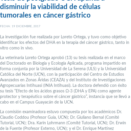
disminuir la viabilidad de células
tumorales en cáncer gástrico
FECHA: 19 DICIEMBRE, 2017
La investigación fue realizada por Loreto Ortega, y tuvo como objetivo
identificar los efectos del DHA en la terapia del cáncer gástrico, tanto in
vitro como in vivo.
La veterinaria Loreto Ortega aprobó (13) su tesis realizada en el marco
del Doctorado en Biología y Ecología Aplicada, programa impartido en
forma conjunta por la Universidad de La Serena (ULS) y la Universidad
Católica del Norte (UCN), con la participación del Centro de Estudios
Avanzados en Zonas Áridas (CEAZA) y del Instituto de Investigaciones
Agropecuarias Intihuasi (INIA Intihuasi). La doctora defendió con éxito
su tesis “Efecto de los ácidos grasos Ω-3 (DHA y EPA) como agente
protector y terapéutico sobre el cáncer gástrico”, instancia que se llevó a
cabo en el Campus Guayacán de la UCN.
La comisión examinadora estuvo compuesta por los académicos Dr.
Claudio Coddou (Profesor Guía, UCN); Dr. Giuliano Bernal (Comité
Tutorial, UCN); Dra. Karin Lohrmann (Comité Tutorial, UCN); Dr. Erwin
de la Fuente (Profesor Externo, UCN); y el Dr. Enrique Martínez