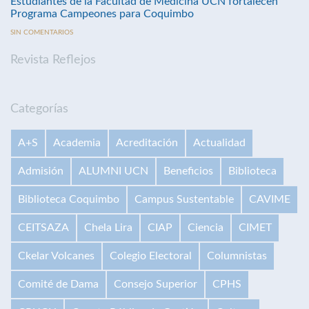
Estudiantes de la Facultad de Medicina UCN fortalecen
Programa Campeones para Coquimbo
SIN COMENTARIOS
Revista Reflejos
Categorías
A+S
Academia
Acreditación
Actualidad
Admisión
ALUMNI UCN
Beneficios
Biblioteca
Biblioteca Coquimbo
Campus Sustentable
CAVIME
CEITSAZA
Chela Lira
CIAP
Ciencia
CIMET
Ckelar Volcanes
Colegio Electoral
Columnistas
Comité de Dama
Consejo Superior
CPHS