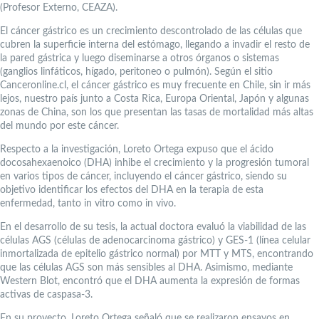
(Profesor Externo, CEAZA).
El cáncer gástrico es un crecimiento descontrolado de las células que
cubren la superficie interna del estómago, llegando a invadir el resto de
la pared gástrica y luego diseminarse a otros órganos o sistemas
(ganglios linfáticos, hígado, peritoneo o pulmón). Según el sitio
Canceronline.cl, el cáncer gástrico es muy frecuente en Chile, sin ir más
lejos, nuestro país junto a Costa Rica, Europa Oriental, Japón y algunas
zonas de China, son los que presentan las tasas de mortalidad más altas
del mundo por este cáncer.
Respecto a la investigación, Loreto Ortega expuso que el ácido
docosahexaenoico (DHA) inhibe el crecimiento y la progresión tumoral
en varios tipos de cáncer, incluyendo el cáncer gástrico, siendo su
objetivo identificar los efectos del DHA en la terapia de esta
enfermedad, tanto in vitro como in vivo.
En el desarrollo de su tesis, la actual doctora evaluó la viabilidad de las
células AGS (células de adenocarcinoma gástrico) y GES-1 (línea celular
inmortalizada de epitelio gástrico normal) por MTT y MTS, encontrando
que las células AGS son más sensibles al DHA. Asimismo, mediante
Western Blot, encontró que el DHA aumenta la expresión de formas
activas de caspasa-3.
En su proyecto, Loreto Ortega señaló que se realizaron ensayos en