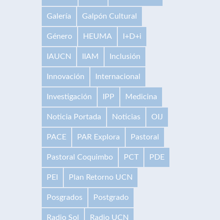
Galería
Galpón Cultural
Género
HEUMA
I+D+i
IAUCN
IIAM
Inclusión
Innovación
Internacional
Investigación
IPP
Medicina
Noticia Portada
Noticias
OIJ
PACE
PAR Explora
Pastoral
Pastoral Coquimbo
PCT
PDE
PEI
Plan Retorno UCN
Posgrados
Postgrado
Radio Sol
Radio UCN