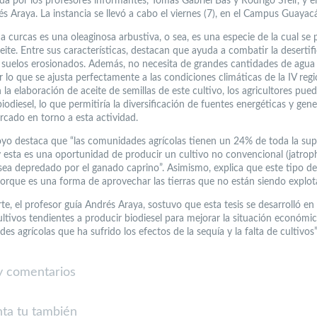
a por los profesores informantes, Tomás Gabriel Bas y Rodrigo Sfeir, y e
s Araya. La instancia se llevó a cabo el viernes (7), en el Campus Guayac
a curcas es una oleaginosa arbustiva, o sea, es una especie de la cual se
eite. Entre sus características, destacan que ayuda a combatir la desertif
 suelos erosionados. Además, no necesita de grandes cantidades de agua
r lo que se ajusta perfectamente a las condiciones climáticas de la IV regi
 la elaboración de aceite de semillas de este cultivo, los agricultores pue
iodiesel, lo que permitiría la diversificación de fuentes energéticas y gen
cado en torno a esta actividad.
oyo destaca que “las comunidades agrícolas tienen un 24% de toda la supe
 y esta es una oportunidad de producir un cultivo no convencional (jatrop
sea depredado por el ganado caprino”. Asimismo, explica que este tipo de 
porque es una forma de aprovechar las tierras que no están siendo explot
te, el profesor guía Andrés Araya, sostuvo que esta tesis se desarrolló en
ultivos tendientes a producir biodiesel para mejorar la situación económi
s agrícolas que ha sufrido los efectos de la sequía y la falta de cultivos”
 comentarios
ta tu también