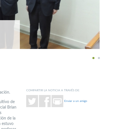
1
2
COMPARTIR LA NOTICIA A TRAVÉS DE:
ación.
Enviar a un amigo
ultivo de
cial Brian
s
ión de la
n estuvo