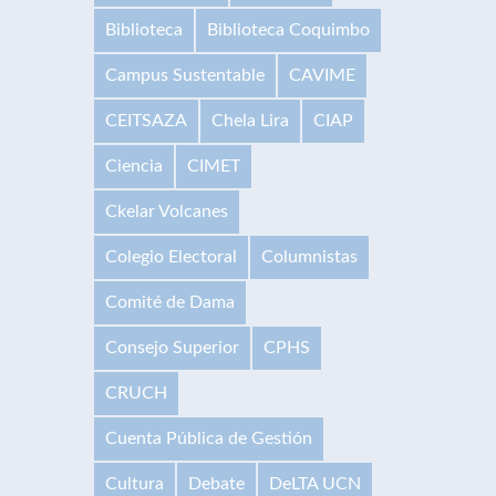
Biblioteca
Biblioteca Coquimbo
Campus Sustentable
CAVIME
CEITSAZA
Chela Lira
CIAP
Ciencia
CIMET
Ckelar Volcanes
Colegio Electoral
Columnistas
Comité de Dama
Consejo Superior
CPHS
CRUCH
Cuenta Pública de Gestión
Cultura
Debate
DeLTA UCN