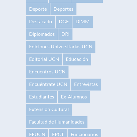
Deporte
Deportes
Destacado
DGE
DIMM
Diplomados
DRI
Ediciones Universitarias UCN
Editorial UCN
Educación
Encuentros UCN
Encuéntrate UCN
Entrevistas
Estudiantes
Ex-Alumnos
Extensión Cultural
Facultad de Humanidades
FEUCN
FPCT
Funcionarios