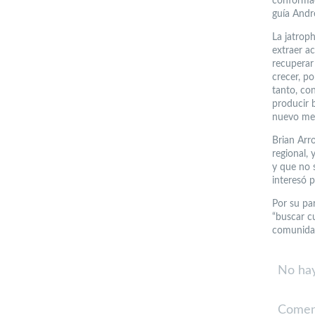
conformad
guía André
La jatroph
extraer ac
recuperar
crecer, po
tanto, con
producir b
nuevo mer
Brian Arr
regional,
y que no 
interesó 
Por su par
“buscar c
comunidade
No hay
Comen