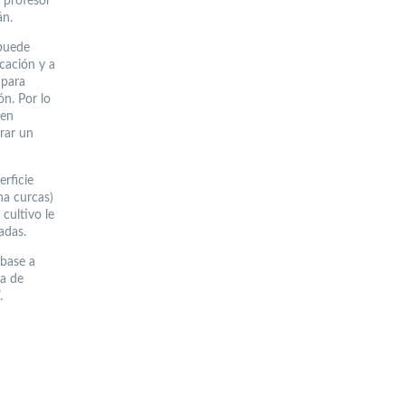
l profesor
án.
 puede
icación y a
 para
ón. Por lo
den
erar un
rficie
ha curcas)
cultivo le
adas.
 base a
ca de
.