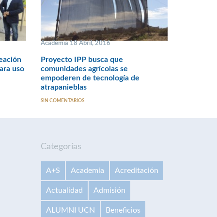
Academia 18 Abril, 2016
reación
Proyecto IPP busca que
ara uso
comunidades agrícolas se
empoderen de tecnología de
atrapanieblas
SIN COMENTARIOS
Categorías
A+S
Academia
Acreditación
Actualidad
Admisión
ALUMNI UCN
Beneficios