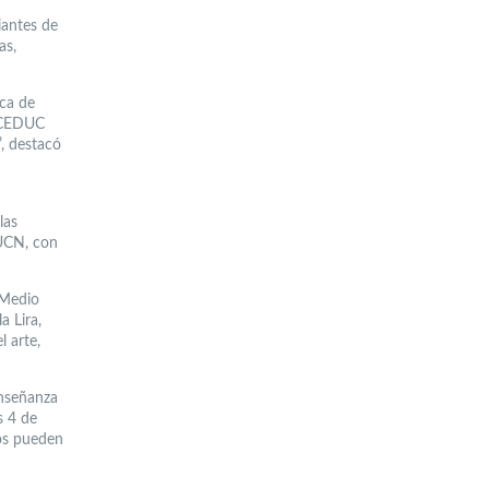
iantes de
as,
ca de
e CEDUC
, destacó
las
 UCN, con
 Medio
a Lira,
 arte,
Enseñanza
s 4 de
dos pueden