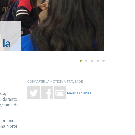
 la
1
2
3
4
5
COMPARTIR LA NOTICIA A TRAVÉS DE:
Enviar a un amigo
sta,
a, durante
rograma de
a primera
ona Norte