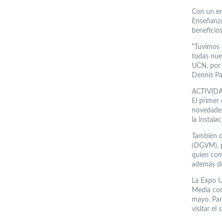
Con un en
Enseñanza
beneficios
“Tuvimos 
todas nue
UCN, por 
Dennis Pa
ACTIVID
El primer 
novedades
la instala
También d
(DGVM), po
quien com
además de
La Expo U
Media con
mayo. Par
visitar el