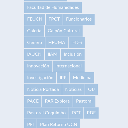
Facultad de Humanidades
FEUCN
FPCT
Funcionarios
Galería
Galpón Cultural
Género
HEUMA
I+D+i
IAUCN
IIAM
Inclusión
Innovación
Internacional
Investigación
IPP
Medicina
Noticia Portada
Noticias
OIJ
PACE
PAR Explora
Pastoral
Pastoral Coquimbo
PCT
PDE
PEI
Plan Retorno UCN