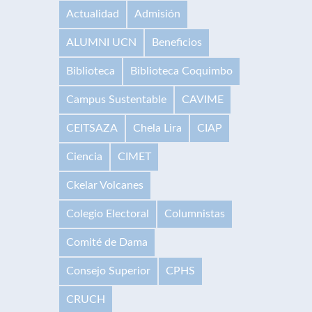
Actualidad
Admisión
ALUMNI UCN
Beneficios
Biblioteca
Biblioteca Coquimbo
Campus Sustentable
CAVIME
CEITSAZA
Chela Lira
CIAP
Ciencia
CIMET
Ckelar Volcanes
Colegio Electoral
Columnistas
Comité de Dama
Consejo Superior
CPHS
CRUCH