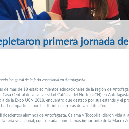
epletaron primera jornada de
nada inaugural de la feria vocacional en Antofagasta.
es de más de 18 establecimientos educacionales de la región de Antofaga
 la Casa Central de la Universidad Católica del Norte (UCN) en Antofagast
 día de la Expo UCN 2018, encuentro que destacó por sus estands y el p
 charlas impartidas por las distintas carreras de la institución.
l doscientos alumnos de Antofagasta, Calama y Tocopilla, dieron vida a l
e la feria vocacional, considerada como la más importante de la Macro Z