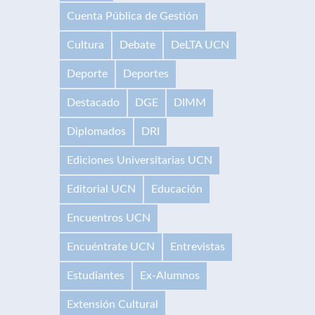
Cuenta Pública de Gestión
Cultura
Debate
DeLTA UCN
Deporte
Deportes
Destacado
DGE
DIMM
Diplomados
DRI
Ediciones Universitarias UCN
Editorial UCN
Educación
Encuentros UCN
Encuéntrate UCN
Entrevistas
Estudiantes
Ex-Alumnos
Extensión Cultural