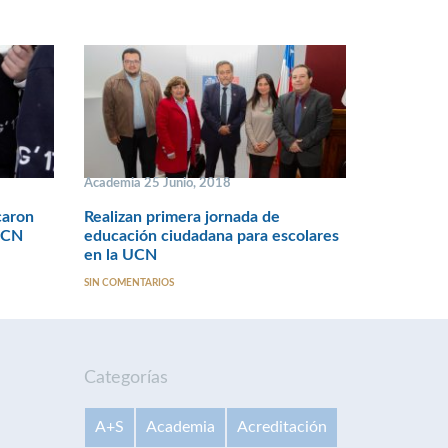
Academia 25 Junio, 2018
caron
Realizan primera jornada de
UCN
educación ciudadana para escolares
en la UCN
SIN COMENTARIOS
Categorías
A+S
Academia
Acreditación