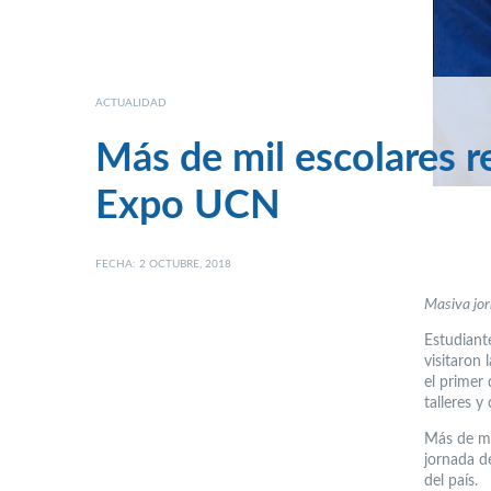
ACTUALIDAD
Más de mil escolares r
Expo UCN
FECHA: 2 OCTUBRE, 2018
Masiva jor
Estudiant
visitaron
el primer
talleres y
Más de mi
jornada d
del país.