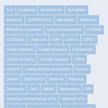
A+S
Academia
Acreditación
Actualidad
Admisión
ALUMNI UCN
Beneficios
Biblioteca
Biblioteca Coquimbo
Campus Sustentable
CAVIME
CEITSAZA
Chela Lira
CIAP
Ciencia
CIMET
Ckelar Volcanes
Colegio Electoral
Columnistas
Comité de Dama
Consejo Superior
CPHS
CRUCH
Cuenta Pública de Gestión
Cultura
Debate
DeLTA UCN
Deporte
Deportes
Destacado
DGE
DIMM
Diplomados
DRI
Ediciones Universitarias UCN
Editorial UCN