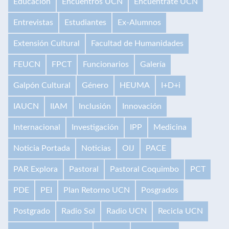
Educación
Encuentros UCN
Encuéntrate UCN
Entrevistas
Estudiantes
Ex-Alumnos
Extensión Cultural
Facultad de Humanidades
FEUCN
FPCT
Funcionarios
Galería
Galpón Cultural
Género
HEUMA
I+D+i
IAUCN
IIAM
Inclusión
Innovación
Internacional
Investigación
IPP
Medicina
Noticia Portada
Noticias
OIJ
PACE
PAR Explora
Pastoral
Pastoral Coquimbo
PCT
PDE
PEI
Plan Retorno UCN
Posgrados
Postgrado
Radio Sol
Radio UCN
Recicla UCN