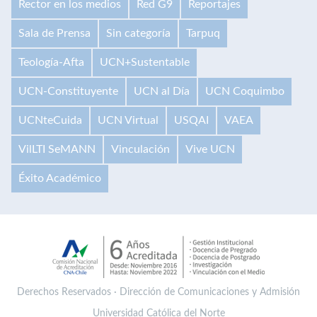
Rector en los medios
Red G9
Reportajes
Sala de Prensa
Sin categoría
Tarpuq
Teología-Afta
UCN+Sustentable
UCN-Constituyente
UCN al Día
UCN Coquimbo
UCNteCuida
UCN Virtual
USQAI
VAEA
VilLTI SeMANN
Vinculación
Vive UCN
Éxito Académico
Derechos Reservados · Dirección de Comunicaciones y Admisión
Universidad Católica del Norte