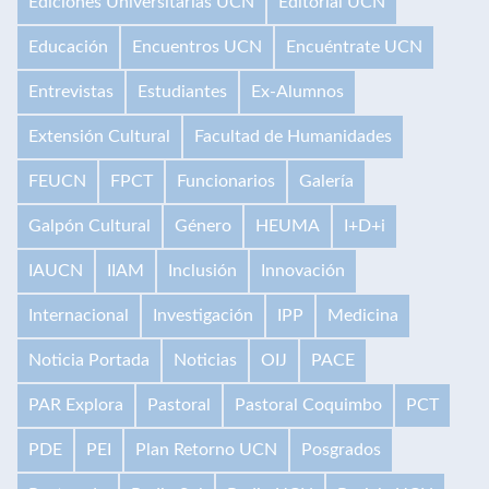
Ediciones Universitarias UCN
Editorial UCN
Educación
Encuentros UCN
Encuéntrate UCN
Entrevistas
Estudiantes
Ex-Alumnos
Extensión Cultural
Facultad de Humanidades
FEUCN
FPCT
Funcionarios
Galería
Galpón Cultural
Género
HEUMA
I+D+i
IAUCN
IIAM
Inclusión
Innovación
Internacional
Investigación
IPP
Medicina
Noticia Portada
Noticias
OIJ
PACE
PAR Explora
Pastoral
Pastoral Coquimbo
PCT
PDE
PEI
Plan Retorno UCN
Posgrados