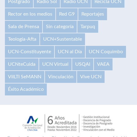
Postgrado
Radio Sol
Radio UCN
Recicla UCN
Rector en los medios
Red G9
Reportajes
Sala de Prensa
Sin categoría
Tarpuq
Teología-Afta
UCN+Sustentable
UCN-Constituyente
UCN al Día
UCN Coquimbo
UCNteCuida
UCN Virtual
USQAI
VAEA
VilLTI SeMANN
Vinculación
Vive UCN
Éxito Académico