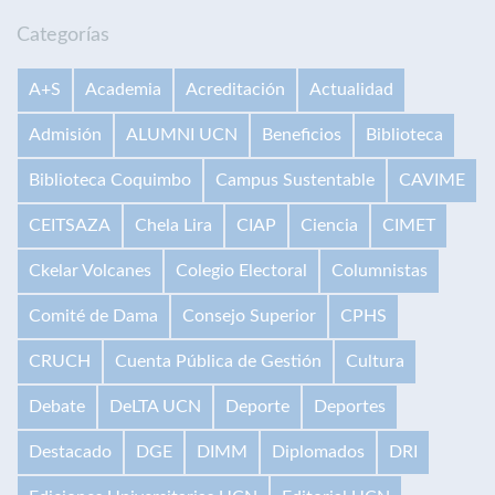
Categorías
A+S
Academia
Acreditación
Actualidad
Admisión
ALUMNI UCN
Beneficios
Biblioteca
Biblioteca Coquimbo
Campus Sustentable
CAVIME
CEITSAZA
Chela Lira
CIAP
Ciencia
CIMET
Ckelar Volcanes
Colegio Electoral
Columnistas
Comité de Dama
Consejo Superior
CPHS
CRUCH
Cuenta Pública de Gestión
Cultura
Debate
DeLTA UCN
Deporte
Deportes
Destacado
DGE
DIMM
Diplomados
DRI