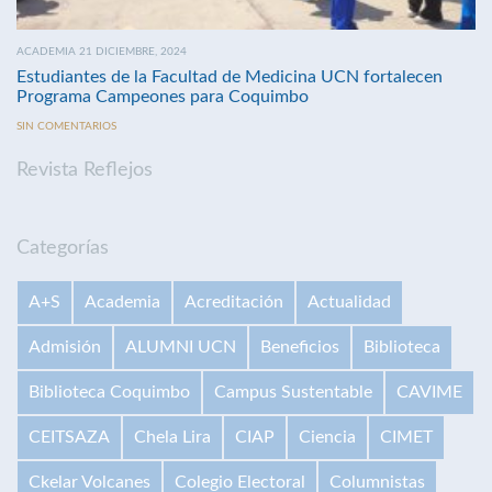
ACADEMIA 21 DICIEMBRE, 2024
Estudiantes de la Facultad de Medicina UCN fortalecen
Programa Campeones para Coquimbo
SIN COMENTARIOS
Revista Reflejos
Categorías
A+S
Academia
Acreditación
Actualidad
Admisión
ALUMNI UCN
Beneficios
Biblioteca
Biblioteca Coquimbo
Campus Sustentable
CAVIME
CEITSAZA
Chela Lira
CIAP
Ciencia
CIMET
Ckelar Volcanes
Colegio Electoral
Columnistas