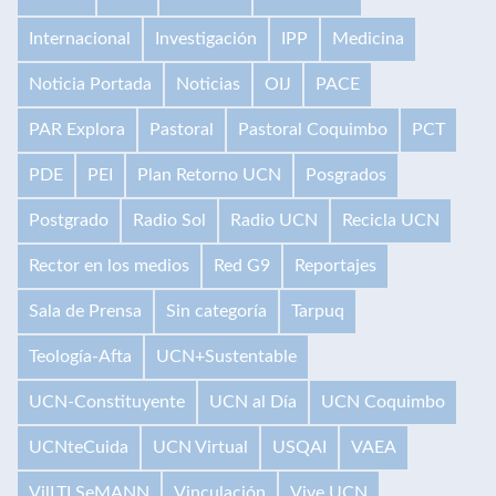
Internacional
Investigación
IPP
Medicina
Noticia Portada
Noticias
OIJ
PACE
PAR Explora
Pastoral
Pastoral Coquimbo
PCT
PDE
PEI
Plan Retorno UCN
Posgrados
Postgrado
Radio Sol
Radio UCN
Recicla UCN
Rector en los medios
Red G9
Reportajes
Sala de Prensa
Sin categoría
Tarpuq
Teología-Afta
UCN+Sustentable
UCN-Constituyente
UCN al Día
UCN Coquimbo
UCNteCuida
UCN Virtual
USQAI
VAEA
VilLTI SeMANN
Vinculación
Vive UCN