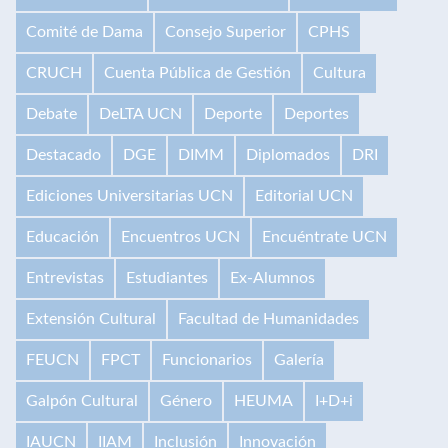
Comité de Dama
Consejo Superior
CPHS
CRUCH
Cuenta Pública de Gestión
Cultura
Debate
DeLTA UCN
Deporte
Deportes
Destacado
DGE
DIMM
Diplomados
DRI
Ediciones Universitarias UCN
Editorial UCN
Educación
Encuentros UCN
Encuéntrate UCN
Entrevistas
Estudiantes
Ex-Alumnos
Extensión Cultural
Facultad de Humanidades
FEUCN
FPCT
Funcionarios
Galería
Galpón Cultural
Género
HEUMA
I+D+i
IAUCN
IIAM
Inclusión
Innovación