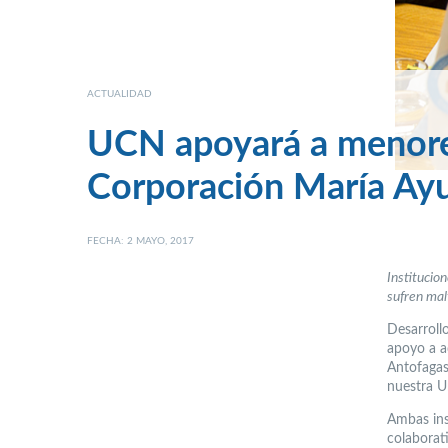
ACTUALIDAD
UCN apoyará a menores
Corporación María Ay
FECHA: 2 MAYO, 2017
Institucio
sufren malt
Desarroll
apoyo a a
Antofagas
nuestra U
Ambas ins
colaborat