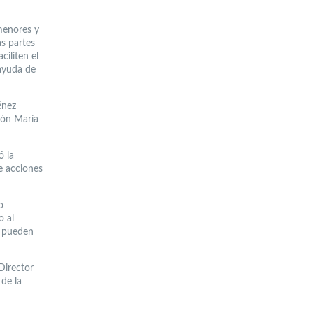
menores y
as partes
ciliten el
 ayuda de
énez
ión María
ó la
de acciones
o
o al
o pueden
Director
 de la