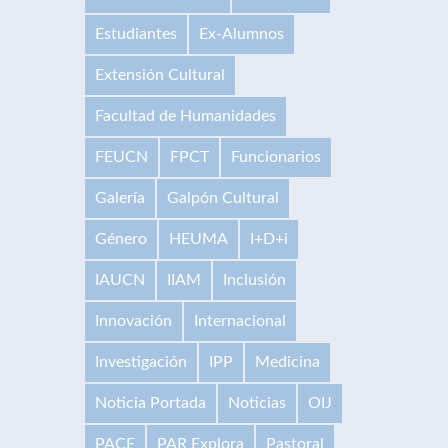
Estudiantes
Ex-Alumnos
Extensión Cultural
Facultad de Humanidades
FEUCN
FPCT
Funcionarios
Galería
Galpón Cultural
Género
HEUMA
I+D+i
IAUCN
IIAM
Inclusión
Innovación
Internacional
Investigación
IPP
Medicina
Noticia Portada
Noticias
OIJ
PACE
PAR Explora
Pastoral