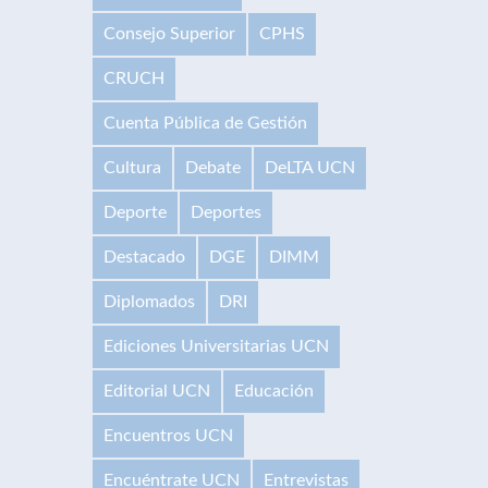
Consejo Superior
CPHS
CRUCH
Cuenta Pública de Gestión
Cultura
Debate
DeLTA UCN
Deporte
Deportes
Destacado
DGE
DIMM
Diplomados
DRI
Ediciones Universitarias UCN
Editorial UCN
Educación
Encuentros UCN
Encuéntrate UCN
Entrevistas