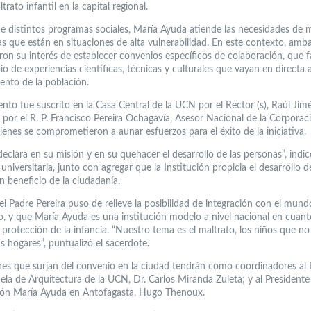
trato infantil en la capital regional.
de distintos programas sociales, María Ayuda atiende las necesidades de 
as que están en situaciones de alta vulnerabilidad. En este contexto, amb
on su interés de establecer convenios específicos de colaboración, que fa
o de experiencias científicas, técnicas y culturales que vayan en directa
ento de la población.
nto fue suscrito en la Casa Central de la UCN por el Rector (s), Raúl Jim
y por el R. P. Francisco Pereira Ochagavía, Asesor Nacional de la Corporac
ienes se comprometieron a aunar esfuerzos para el éxito de la iniciativa.
clara en su misión y en su quehacer el desarrollo de las personas”, indic
universitaria, junto con agregar que la Institución propicia el desarrollo 
n beneficio de la ciudadanía.
el Padre Pereira puso de relieve la posibilidad de integración con el mund
, y que María Ayuda es una institución modelo a nivel nacional en cuant
 protección de la infancia. “Nuestro tema es el maltrato, los niños que n
us hogares”, puntualizó el sacerdote.
nes que surjan del convenio en la ciudad tendrán como coordinadores al 
ela de Arquitectura de la UCN, Dr. Carlos Miranda Zuleta; y al Presidente
ón María Ayuda en Antofagasta, Hugo Thenoux.