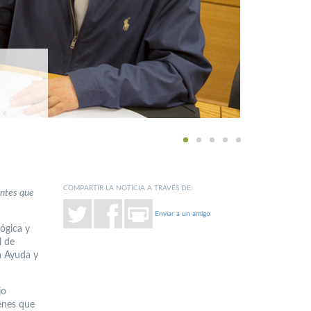
1
2
3
4
5
COMPARTIR LA NOTICIA A TRAVÉS DE:
entes que
Enviar a un amigo
ógica y
l de
a Ayuda y
jo
venes que