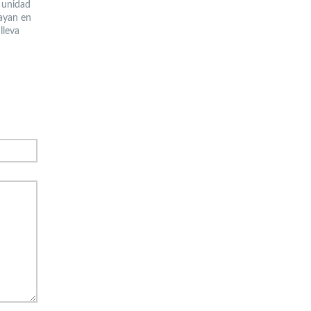
u unidad
vayan en
lleva