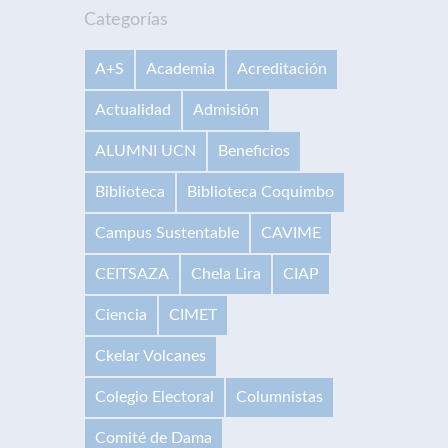
Categorías
A+S
Academia
Acreditación
Actualidad
Admisión
ALUMNI UCN
Beneficios
Biblioteca
Biblioteca Coquimbo
Campus Sustentable
CAVIME
CEITSAZA
Chela Lira
CIAP
Ciencia
CIMET
Ckelar Volcanes
Colegio Electoral
Columnistas
Comité de Dama