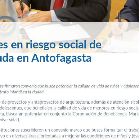
 en riesgo social de
uda en Antofagasta
nes firmaron convenio que busca potenciar la calidad de vida de niños y adolesc
rato infantil en la ciudad.
o de proyectos y anteproyectos de arquitectura, además de atención sicol
dolescentes, que beneficien la calidad de vida de menores en riesgo socia
ta, buscarán potenciar en conjunto la Corporación de Beneficencia Marí
niversidad.
tituciones suscribieron un convenio marco que busca formalizar el traba
ivo en diversas áreas, orientadas a mejorar las condiciones de niños y jó