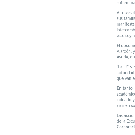
sufren mal
A través 
sus famili
manifestar
intercambi
este segm
El docume
Alarcón, 
Ayuda, qu
“La UCN de
autoridad 
que van e
En tanto, 
académico
cuidado y
vivir en s
Las accio
de la Escu
Corporaci