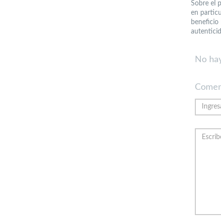
Sobre el 
en partic
beneficio
autenticid
No hay
Comen