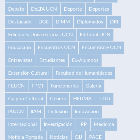
Debate
DeLTA UCN
Deporte
Deportes
Destacado
DGE
DIMM
Diplomados
DRI
Ediciones Universitarias UCN
Editorial UCN
Educación
Encuentros UCN
Encuéntrate UCN
Entrevistas
Estudiantes
Ex-Alumnos
Extensión Cultural
Facultad de Humanidades
FEUCN
FPCT
Funcionarios
Galería
Galpón Cultural
Género
HEUMA
I+D+i
IAUCN
IIAM
Inclusión
Innovación
Internacional
Investigación
IPP
Medicina
Noticia Portada
Noticias
OIJ
PACE