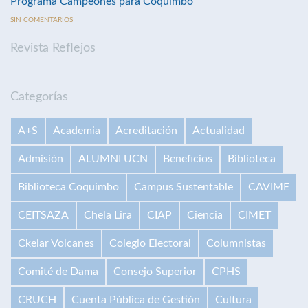
Programa Campeones para Coquimbo
SIN COMENTARIOS
Revista Reflejos
Categorías
A+S
Academia
Acreditación
Actualidad
Admisión
ALUMNI UCN
Beneficios
Biblioteca
Biblioteca Coquimbo
Campus Sustentable
CAVIME
CEITSAZA
Chela Lira
CIAP
Ciencia
CIMET
Ckelar Volcanes
Colegio Electoral
Columnistas
Comité de Dama
Consejo Superior
CPHS
CRUCH
Cuenta Pública de Gestión
Cultura