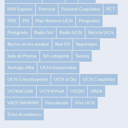
PAR Explora
Pastoral
Pastoral Coquimbo
PCT
PDE
PEI
Plan Retorno UCN
Posgrados
Postgrado
Radio Sol
Radio UCN
Recicla UCN
Rector en los medios
Red G9
Reportajes
Sala de Prensa
Sin categoría
Tarpuq
Teología-Afta
UCN+Sustentable
UCN-Constituyente
UCN al Día
UCN Coquimbo
UCNteCuida
UCN Virtual
USQAI
VAEA
VilLTI SeMANN
Vinculación
Vive UCN
Éxito Académico