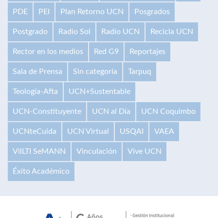
PDE
PEI
Plan Retorno UCN
Posgrados
Postgrado
Radio Sol
Radio UCN
Recicla UCN
Rector en los medios
Red G9
Reportajes
Sala de Prensa
Sin categoría
Tarpuq
Teología-Afta
UCN+Sustentable
UCN-Constituyente
UCN al Día
UCN Coquimbo
UCNteCuida
UCN Virtual
USQAI
VAEA
VilLTI SeMANN
Vinculación
Vive UCN
Éxito Académico