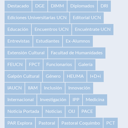
Destacado
DGE
DIMM
Diplomados
DRI
Ediciones Universitarias UCN
Editorial UCN
Educación
Encuentros UCN
Encuéntrate UCN
Entrevistas
Estudiantes
Ex-Alumnos
Extensión Cultural
Facultad de Humanidades
FEUCN
FPCT
Funcionarios
Galería
Galpón Cultural
Género
HEUMA
I+D+i
IAUCN
IIAM
Inclusión
Innovación
Internacional
Investigación
IPP
Medicina
Noticia Portada
Noticias
OIJ
PACE
PAR Explora
Pastoral
Pastoral Coquimbo
PCT