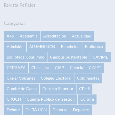
Revista Reflejos
Categorías
A+S
Academia
Acreditación
Actualidad
Admisión
ALUMNI UCN
Beneficios
Biblioteca
Biblioteca Coquimbo
Campus Sustentable
CAVIME
CEITSAZA
Chela Lira
CIAP
Ciencia
CIMET
Ckelar Volcanes
Colegio Electoral
Columnistas
Comité de Dama
Consejo Superior
CPHS
CRUCH
Cuenta Pública de Gestión
Cultura
Debate
DeLTA UCN
Deporte
Deportes