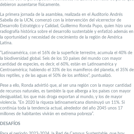
debieron ausentarse físicamente.
La primera jornada de la asamblea, realizada en el Auditorio Andrés
Sabella de la UCN, comenzó con la intervención del vicerrector de
Desarrollo Estratégico y Calidad, Guillermo Ronda Pupo, quien hizo una
radiografía histórica sobre el desarrollo sustentable y enfatizó además en
la oportunidad y necesidad de crecimiento de la región de América
Latina.
“Latinoamérica, con el 16% de la superficie terrestre, acumula el 40% de
la biodiversidad global. Seis de los 10 países del mundo con mayor
cantidad de especies, es decir, el 60%, están en Latinoamérica y
Centroamérica; habiendo el 33% de los mamíferos del planeta, el 35% de
los reptiles, y de las aguas el 50% de los anfibios”, puntualizó.
Pese a ello, Ronda advirtió que, al ser una región con la mayor cantidad
de recursos naturales, es también la que alberga a los países con mayor
desigualdad, los que más droga exportan al mundo, y los de mayor
violencia. “En 2020 la riqueza latinoamericana disminuyó un 11%. Si
continúa toda la tendencia actual, alrededor del año 2045 unos 17
millones de habitantes vivirán en extrema pobreza”.
DESAFÍOS
Para el periodo 2023-2024, la Red de Campus Sustentable, que hoy