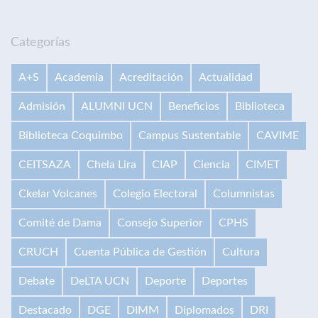
Categorías
A+S
Academia
Acreditación
Actualidad
Admisión
ALUMNI UCN
Beneficios
Biblioteca
Biblioteca Coquimbo
Campus Sustentable
CAVIME
CEITSAZA
Chela Lira
CIAP
Ciencia
CIMET
Ckelar Volcanes
Colegio Electoral
Columnistas
Comité de Dama
Consejo Superior
CPHS
CRUCH
Cuenta Pública de Gestión
Cultura
Debate
DeLTA UCN
Deporte
Deportes
Destacado
DGE
DIMM
Diplomados
DRI