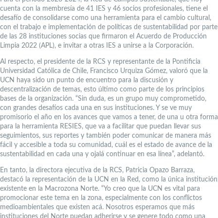
cuenta con la membresía de 41 IES y 46 socios profesionales, tiene el
desafío de consolidarse como una herramienta para el cambio cultural,
con el trabajo e implementación de políticas de sustentabilidad por parte
de las 28 instituciones socias que firmaron el Acuerdo de Producción
Limpia 2022 (APL), e invitar a otras IES a unirse a la Corporación.
Al respecto, el presidente de la RCS y representante de la Pontificia
Universidad Católica de Chile, Francisco Urquiza Gómez, valoró que la
UCN haya sido un punto de encuentro para la discusión y
descentralización de temas, esto último como parte de los principios
bases de la organización. “Sin duda, es un grupo muy comprometido,
con grandes desafíos cada una en sus instituciones. Y se ve muy
promisorio el año en los avances que vamos a tener, de una u otra forma
para la herramienta RESIES, que va a facilitar que puedan llevar sus
seguimientos, sus reportes y también poder comunicar de manera más
fácil y accesible a toda su comunidad, cuál es el estado de avance de la
sustentabilidad en cada una y ojalá continuar en esa línea”, adelantó.
En tanto, la directora ejecutiva de la RCS, Patricia Opazo Barraza,
destacó la representación de la UCN en la Red, como la única institución
existente en la Macrozona Norte. “Yo creo que la UCN es vital para
promocionar este tema en la zona, especialmente con los conflictos
medioambientales que existen acá. Nosotros esperamos que más
instituciones del Norte puedan adherirse y se genere todo como una