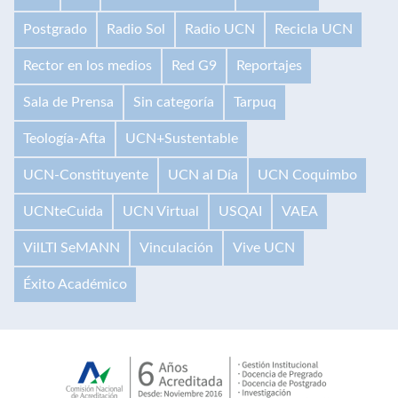
Postgrado
Radio Sol
Radio UCN
Recicla UCN
Rector en los medios
Red G9
Reportajes
Sala de Prensa
Sin categoría
Tarpuq
Teología-Afta
UCN+Sustentable
UCN-Constituyente
UCN al Día
UCN Coquimbo
UCNteCuida
UCN Virtual
USQAI
VAEA
VilLTI SeMANN
Vinculación
Vive UCN
Éxito Académico