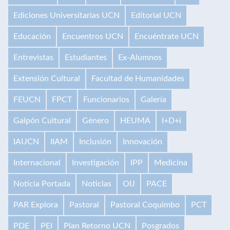
Ediciones Universitarias UCN
Editorial UCN
Educación
Encuentros UCN
Encuéntrate UCN
Entrevistas
Estudiantes
Ex-Alumnos
Extensión Cultural
Facultad de Humanidades
FEUCN
FPCT
Funcionarios
Galería
Galpón Cultural
Género
HEUMA
I+D+i
IAUCN
IIAM
Inclusión
Innovación
Internacional
Investigación
IPP
Medicina
Noticia Portada
Noticias
OIJ
PACE
PAR Explora
Pastoral
Pastoral Coquimbo
PCT
PDE
PEI
Plan Retorno UCN
Posgrados