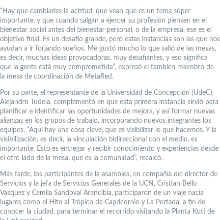
“Hay que cambiarles la actitud, que vean que es un tema súper
importante, y que cuando salgan a ejercer su profesión piensen en el
bienestar social antes del bienestar personal, o de la empresa, ese es el
objetivo final. Es un desafío grande, pero estas instancias son las que nos
ayudan a ir forjando sueños. Me gustó mucho lo que salió de las mesas,
es decir, muchas ideas provocadoras, muy desafiantes, y eso significa
que la gente está muy comprometida”, expresó el también miembro de
la mesa de coordinación de MetaRed.
Por su parte, el representante de la Universidad de Concepción (UdeC),
Alejandro Tudela, complementó en que esta primera instancia sirvió para
planificar e identificar las oportunidades de mejora, y así formar nuevas
alianzas en los grupos de trabajo, incorporando nuevos integrantes los
equipos. “Aquí hay una cosa clave, que es visibilizar lo que hacemos. Y la
visibilización, es decir, la vinculación bidireccional con el medio, es
importante. Esto es entregar y recibir conocimiento y experiencias desde
el otro lado de la mesa, que es la comunidad”, recalcó.
Más tarde, los participantes de la asamblea, en compañía del director de
Servicios y la jefa de Servicios Generales de la UCN, Cristian Bello
Vásquez y Camila Sandoval Arancibia, participaron de un viaje hacia
lugares como el Hito al Trópico de Capricornio y La Portada, a fin de
conocer la ciudad, para terminar el recorrido visitando la Planta Kuti de