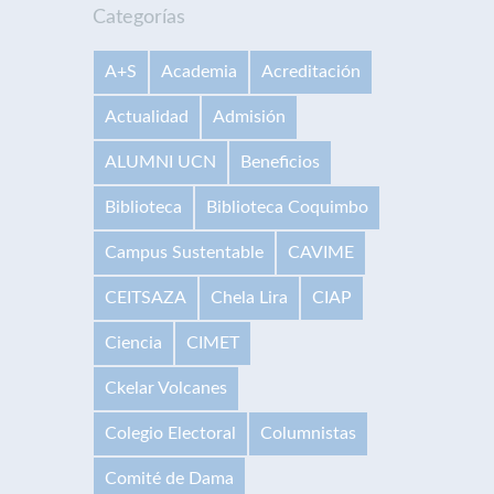
Categorías
A+S
Academia
Acreditación
Actualidad
Admisión
ALUMNI UCN
Beneficios
Biblioteca
Biblioteca Coquimbo
Campus Sustentable
CAVIME
CEITSAZA
Chela Lira
CIAP
Ciencia
CIMET
Ckelar Volcanes
Colegio Electoral
Columnistas
Comité de Dama