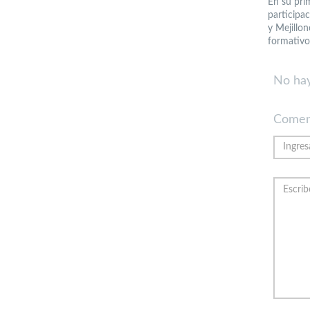
En su pri
participa
y Mejillo
formativo
No hay
Comen