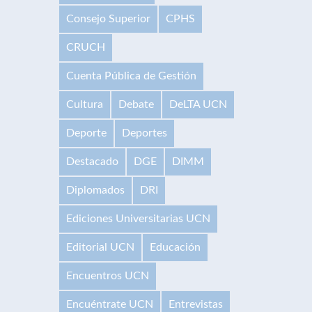
Consejo Superior
CPHS
CRUCH
Cuenta Pública de Gestión
Cultura
Debate
DeLTA UCN
Deporte
Deportes
Destacado
DGE
DIMM
Diplomados
DRI
Ediciones Universitarias UCN
Editorial UCN
Educación
Encuentros UCN
Encuéntrate UCN
Entrevistas