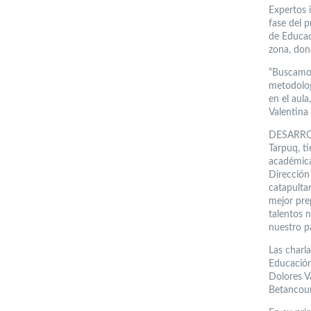
Expertos i
fase del p
de Educac
zona, don
“Buscamos
metodolog
en el aula
Valentina
DESARRO
Tarpuq, ti
académica
Dirección
catapultar
mejor pre
talentos 
nuestro pa
Las charla
Educación
Dolores Va
Betancour