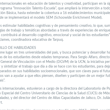
nternacionales en educación de talentos y creatividad, participan en la si
rograma “Innovación Talento-Escuela”, que ampliará la interverción a todo 
ión Básica, hasta extender la cobertura a 16 establecimientos municipale
de se implementará el modelo SEM (Schoowide Enrichment Model).
 estimular habilidades cognitivas y de pensamiento creativo, lo que, su
ías de trabajo y temáticas abordadas a través de experiencias de enriqu
, contribuirá al desarrollo cognitivo, emocional y social de los estudiantes”
 James, coordinadora educativa de Tarpuq.
LLO DE HABILIDADES
ene lugar en tres universidades del país, y busca potenciar y desarrollar h
s de los estudiantes desde edades tempranas. Para Sergio Alfaro, director
 General de Vinculación con el Medio (DGVM) de la UCN, la iniciativa pe
 y sintetizar el trabajo que día a día se hace con los estudiantes, para dej
parados en sus habilidades socioemocionales, que son claves para el futu
nos van a ayudar a que ellos piensen, diseñen y participen de un mejor fu
ís”.
s internacionales, estuvieron a cargo de la directora del Laboratorio de Ps
 Especial del Centro Universitario de Ciencias de la Salud (CUCS) de Méx
ladez, y del director del Centro de Altas Capacidades de Jalisco, Dr. Juliá
t.