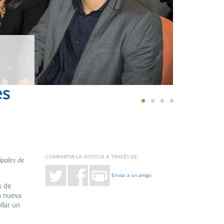
es
1
2
3
4
COMPARTIR LA NOTICIA A TRAVÉS DE:
ipales de
Enviar a un amigo
s de
la nueva
llar un