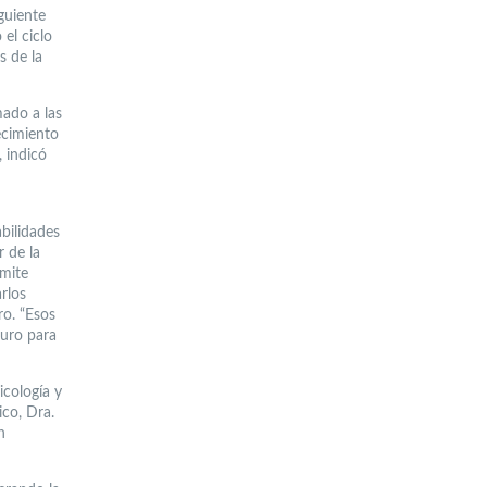
guiente
el ciclo
s de la
mado a las
ecimiento
, indicó
abilidades
 de la
rmite
arlos
ro. “Esos
turo para
icología y
ico, Dra.
n