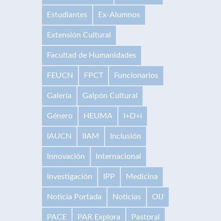
Estudiantes
Ex-Alumnos
Extensión Cultural
Facultad de Humanidades
FEUCN
FPCT
Funcionarios
Galería
Galpón Cultural
Género
HEUMA
I+D+i
IAUCN
IIAM
Inclusión
Innovación
Internacional
Investigación
IPP
Medicina
Noticia Portada
Noticias
OIJ
PACE
PAR Explora
Pastoral