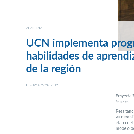
ACADEMIA
UCN implementa progr
habilidades de aprendi
de la región
FECHA: 6 MAYO, 2019
Proyecto T
la zona.
Resaltand
vulnerabil
etapa del 
modelo de 