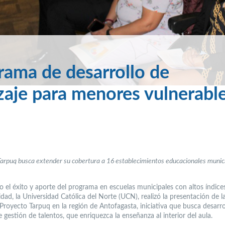
ama de desarrollo de
zaje para menores vulnerabl
arpuq busca extender su cobertura a 16 establecimientos educacionales munic
o el éxito y aporte del programa en escuelas municipales con altos índice
idad, la Universidad Católica del Norte (UCN), realizó la presentación de 
Proyecto Tarpuq en la región de Antofagasta, iniciativa que busca desarro
gestión de talentos, que enriquezca la enseñanza al interior del aula.