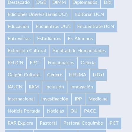
Destacado
DGE
DIMM
Diplomados
DRI
Ediciones Universitarias UCN
Editorial UCN
Educación
Encuentros UCN
Encuéntrate UCN
Entrevistas
Estudiantes
Ex-Alumnos
Extensión Cultural
Facultad de Humanidades
FEUCN
FPCT
Funcionarios
Galería
Galpón Cultural
Género
HEUMA
I+D+i
IAUCN
IIAM
Inclusión
Innovación
Internacional
Investigación
IPP
Medicina
Noticia Portada
Noticias
OIJ
PACE
PAR Explora
Pastoral
Pastoral Coquimbo
PCT