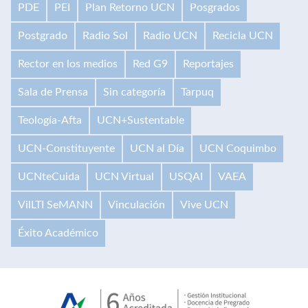
PDE
PEI
Plan Retorno UCN
Posgrados
Postgrado
Radio Sol
Radio UCN
Recicla UCN
Rector en los medios
Red G9
Reportajes
Sala de Prensa
Sin categoría
Tarpuq
Teología-Afta
UCN+Sustentable
UCN-Constituyente
UCN al Día
UCN Coquimbo
UCNteCuida
UCN Virtual
USQAI
VAEA
VilLTI SeMANN
Vinculación
Vive UCN
Éxito Académico