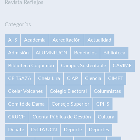
Revista Reflejos
Categorías
A+S
Academia
Acreditación
Actualidad
Admisión
ALUMNI UCN
Beneficios
Biblioteca
Biblioteca Coquimbo
Campus Sustentable
CAVIME
CEITSAZA
Chela Lira
CIAP
Ciencia
CIMET
Ckelar Volcanes
Colegio Electoral
Columnistas
Comité de Dama
Consejo Superior
CPHS
CRUCH
Cuenta Pública de Gestión
Cultura
Debate
DeLTA UCN
Deporte
Deportes