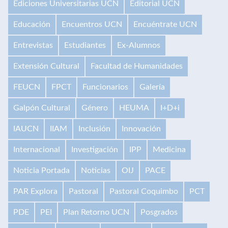
Ediciones Universitarias UCN
Editorial UCN
Educación
Encuentros UCN
Encuéntrate UCN
Entrevistas
Estudiantes
Ex-Alumnos
Extensión Cultural
Facultad de Humanidades
FEUCN
FPCT
Funcionarios
Galería
Galpón Cultural
Género
HEUMA
I+D+i
IAUCN
IIAM
Inclusión
Innovación
Internacional
Investigación
IPP
Medicina
Noticia Portada
Noticias
OIJ
PACE
PAR Explora
Pastoral
Pastoral Coquimbo
PCT
PDE
PEI
Plan Retorno UCN
Posgrados