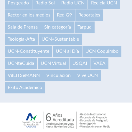
Postgrado
Radio Sol
Radio UCN
Recicla UCN
Rector en los medios
Red G9
Reportajes
Sala de Prensa
Sin categoría
Tarpuq
Teología-Afta
UCN+Sustentable
UCN-Constituyente
UCN al Día
UCN Coquimbo
UCNteCuida
UCN Virtual
USQAI
VAEA
VilLTI SeMANN
Vinculación
Vive UCN
Éxito Académico