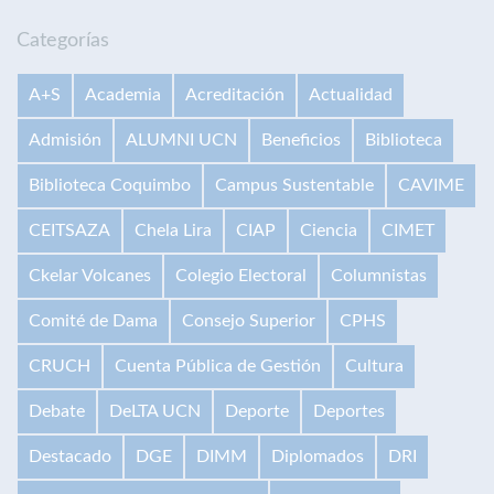
Categorías
A+S
Academia
Acreditación
Actualidad
Admisión
ALUMNI UCN
Beneficios
Biblioteca
Biblioteca Coquimbo
Campus Sustentable
CAVIME
CEITSAZA
Chela Lira
CIAP
Ciencia
CIMET
Ckelar Volcanes
Colegio Electoral
Columnistas
Comité de Dama
Consejo Superior
CPHS
CRUCH
Cuenta Pública de Gestión
Cultura
Debate
DeLTA UCN
Deporte
Deportes
Destacado
DGE
DIMM
Diplomados
DRI