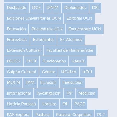
Destacado
DGE
DIMM
Diplomados
DRI
Ediciones Universitarias UCN
Editorial UCN
Educación
Encuentros UCN
Encuéntrate UCN
Entrevistas
Estudiantes
Ex-Alumnos
Extensión Cultural
Facultad de Humanidades
FEUCN
FPCT
Funcionarios
Galería
Galpón Cultural
Género
HEUMA
I+D+i
IAUCN
IIAM
Inclusión
Innovación
Internacional
Investigación
IPP
Medicina
Noticia Portada
Noticias
OIJ
PACE
PAR Explora
Pastoral
Pastoral Coquimbo
PCT