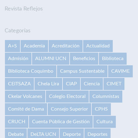
Revista Reflejos
Categorías
A+S
Academia
Acreditación
Actualidad
Admisión
ALUMNI UCN
Beneficios
Biblioteca
Biblioteca Coquimbo
Campus Sustentable
CAVIME
CEITSAZA
Chela Lira
CIAP
Ciencia
CIMET
Ckelar Volcanes
Colegio Electoral
Columnistas
Comité de Dama
Consejo Superior
CPHS
CRUCH
Cuenta Pública de Gestión
Cultura
Debate
DeLTA UCN
Deporte
Deportes