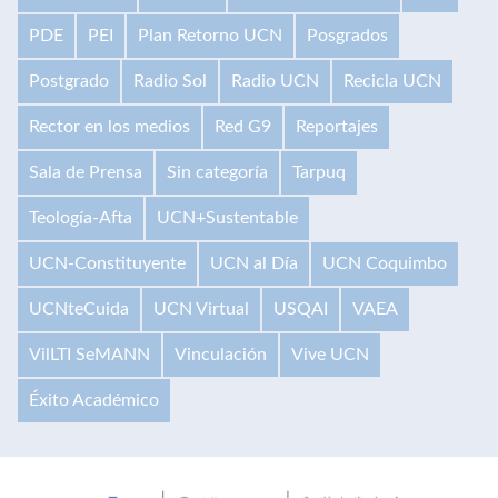
PDE
PEI
Plan Retorno UCN
Posgrados
Postgrado
Radio Sol
Radio UCN
Recicla UCN
Rector en los medios
Red G9
Reportajes
Sala de Prensa
Sin categoría
Tarpuq
Teología-Afta
UCN+Sustentable
UCN-Constituyente
UCN al Día
UCN Coquimbo
UCNteCuida
UCN Virtual
USQAI
VAEA
VilLTI SeMANN
Vinculación
Vive UCN
Éxito Académico