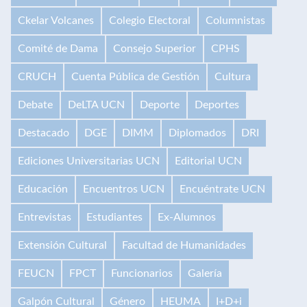
Ckelar Volcanes
Colegio Electoral
Columnistas
Comité de Dama
Consejo Superior
CPHS
CRUCH
Cuenta Pública de Gestión
Cultura
Debate
DeLTA UCN
Deporte
Deportes
Destacado
DGE
DIMM
Diplomados
DRI
Ediciones Universitarias UCN
Editorial UCN
Educación
Encuentros UCN
Encuéntrate UCN
Entrevistas
Estudiantes
Ex-Alumnos
Extensión Cultural
Facultad de Humanidades
FEUCN
FPCT
Funcionarios
Galería
Galpón Cultural
Género
HEUMA
I+D+i