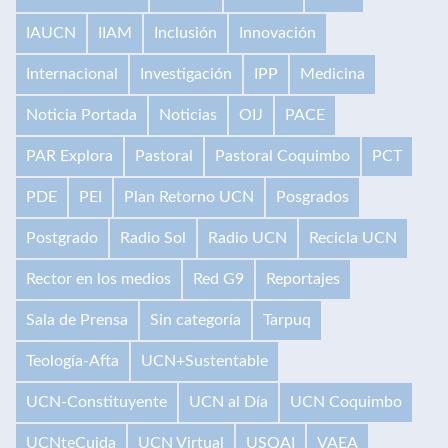
IAUCN
IIAM
Inclusión
Innovación
Internacional
Investigación
IPP
Medicina
Noticia Portada
Noticias
OIJ
PACE
PAR Explora
Pastoral
Pastoral Coquimbo
PCT
PDE
PEI
Plan Retorno UCN
Posgrados
Postgrado
Radio Sol
Radio UCN
Recicla UCN
Rector en los medios
Red G9
Reportajes
Sala de Prensa
Sin categoría
Tarpuq
Teología-Afta
UCN+Sustentable
UCN-Constituyente
UCN al Día
UCN Coquimbo
UCNteCuida
UCN Virtual
USQAI
VAEA