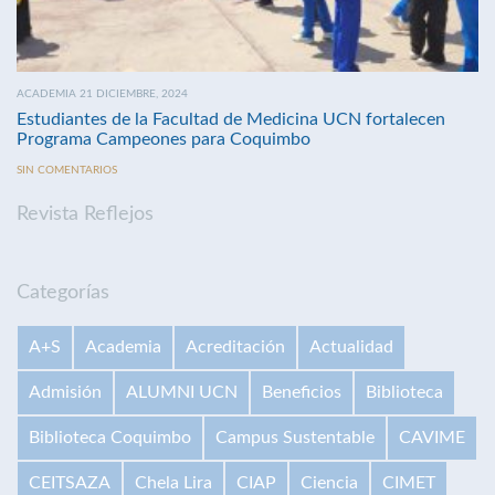
ACADEMIA 21 DICIEMBRE, 2024
Estudiantes de la Facultad de Medicina UCN fortalecen
Programa Campeones para Coquimbo
SIN COMENTARIOS
Revista Reflejos
Categorías
A+S
Academia
Acreditación
Actualidad
Admisión
ALUMNI UCN
Beneficios
Biblioteca
Biblioteca Coquimbo
Campus Sustentable
CAVIME
CEITSAZA
Chela Lira
CIAP
Ciencia
CIMET