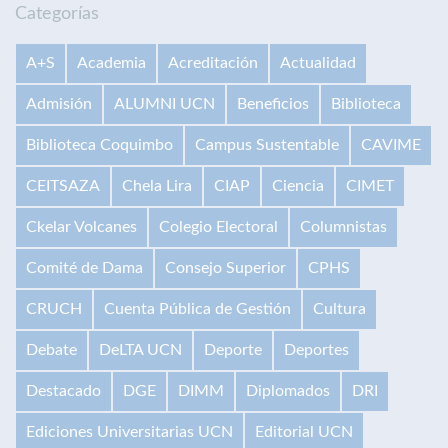
Categorías
A+S
Academia
Acreditación
Actualidad
Admisión
ALUMNI UCN
Beneficios
Biblioteca
Biblioteca Coquimbo
Campus Sustentable
CAVIME
CEITSAZA
Chela Lira
CIAP
Ciencia
CIMET
Ckelar Volcanes
Colegio Electoral
Columnistas
Comité de Dama
Consejo Superior
CPHS
CRUCH
Cuenta Pública de Gestión
Cultura
Debate
DeLTA UCN
Deporte
Deportes
Destacado
DGE
DIMM
Diplomados
DRI
Ediciones Universitarias UCN
Editorial UCN