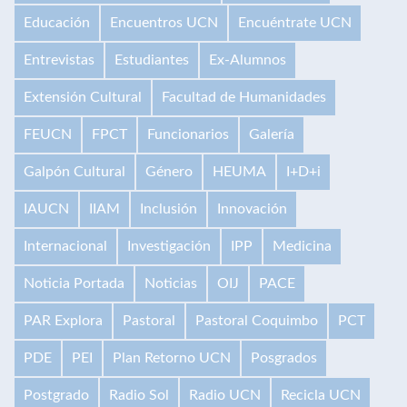
Educación
Encuentros UCN
Encuéntrate UCN
Entrevistas
Estudiantes
Ex-Alumnos
Extensión Cultural
Facultad de Humanidades
FEUCN
FPCT
Funcionarios
Galería
Galpón Cultural
Género
HEUMA
I+D+i
IAUCN
IIAM
Inclusión
Innovación
Internacional
Investigación
IPP
Medicina
Noticia Portada
Noticias
OIJ
PACE
PAR Explora
Pastoral
Pastoral Coquimbo
PCT
PDE
PEI
Plan Retorno UCN
Posgrados
Postgrado
Radio Sol
Radio UCN
Recicla UCN