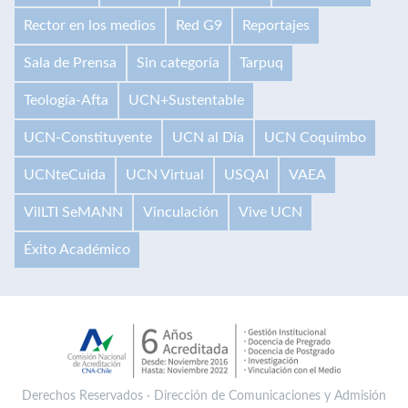
Rector en los medios
Red G9
Reportajes
Sala de Prensa
Sin categoría
Tarpuq
Teología-Afta
UCN+Sustentable
UCN-Constituyente
UCN al Día
UCN Coquimbo
UCNteCuida
UCN Virtual
USQAI
VAEA
VilLTI SeMANN
Vinculación
Vive UCN
Éxito Académico
Derechos Reservados · Dirección de Comunicaciones y Admisión