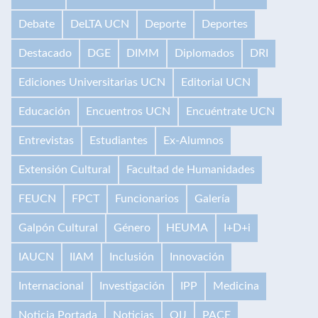
Debate
DeLTA UCN
Deporte
Deportes
Destacado
DGE
DIMM
Diplomados
DRI
Ediciones Universitarias UCN
Editorial UCN
Educación
Encuentros UCN
Encuéntrate UCN
Entrevistas
Estudiantes
Ex-Alumnos
Extensión Cultural
Facultad de Humanidades
FEUCN
FPCT
Funcionarios
Galería
Galpón Cultural
Género
HEUMA
I+D+i
IAUCN
IIAM
Inclusión
Innovación
Internacional
Investigación
IPP
Medicina
Noticia Portada
Noticias
OIJ
PACE