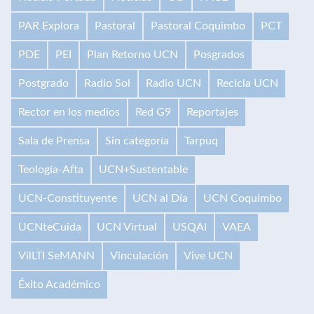
PAR Explora
Pastoral
Pastoral Coquimbo
PCT
PDE
PEI
Plan Retorno UCN
Posgrados
Postgrado
Radio Sol
Radio UCN
Recicla UCN
Rector en los medios
Red G9
Reportajes
Sala de Prensa
Sin categoría
Tarpuq
Teología-Afta
UCN+Sustentable
UCN-Constituyente
UCN al Día
UCN Coquimbo
UCNteCuida
UCN Virtual
USQAI
VAEA
VilLTI SeMANN
Vinculación
Vive UCN
Éxito Académico