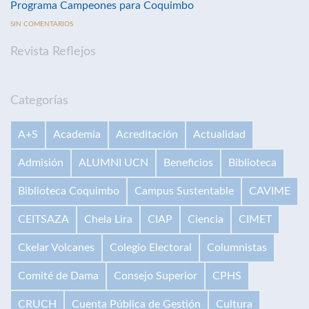
Programa Campeones para Coquimbo
SIN COMENTARIOS
Revista Reflejos
Categorías
A+S
Academia
Acreditación
Actualidad
Admisión
ALUMNI UCN
Beneficios
Biblioteca
Biblioteca Coquimbo
Campus Sustentable
CAVIME
CEITSAZA
Chela Lira
CIAP
Ciencia
CIMET
Ckelar Volcanes
Colegio Electoral
Columnistas
Comité de Dama
Consejo Superior
CPHS
CRUCH
Cuenta Pública de Gestión
Cultura