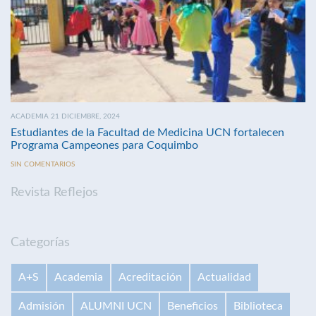
ACADEMIA 21 DICIEMBRE, 2024
Estudiantes de la Facultad de Medicina UCN fortalecen
Programa Campeones para Coquimbo
SIN COMENTARIOS
Revista Reflejos
Categorías
A+S
Academia
Acreditación
Actualidad
Admisión
ALUMNI UCN
Beneficios
Biblioteca