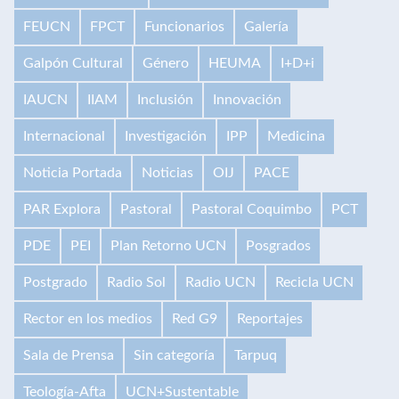
FEUCN
FPCT
Funcionarios
Galería
Galpón Cultural
Género
HEUMA
I+D+i
IAUCN
IIAM
Inclusión
Innovación
Internacional
Investigación
IPP
Medicina
Noticia Portada
Noticias
OIJ
PACE
PAR Explora
Pastoral
Pastoral Coquimbo
PCT
PDE
PEI
Plan Retorno UCN
Posgrados
Postgrado
Radio Sol
Radio UCN
Recicla UCN
Rector en los medios
Red G9
Reportajes
Sala de Prensa
Sin categoría
Tarpuq
Teología-Afta
UCN+Sustentable