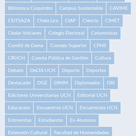
Biblioteca Coquimbo
Campus Sustentable
CAVIME
CEITSAZA
Chela Lira
CIAP
Ciencia
CIMET
Ckelar Volcanes
Colegio Electoral
Columnistas
Comité de Dama
Consejo Superior
CPHS
CRUCH
Cuenta Pública de Gestión
Cultura
Debate
DeLTA UCN
Deporte
Deportes
Destacado
DGE
DIMM
Diplomados
DRI
Ediciones Universitarias UCN
Editorial UCN
Educación
Encuentros UCN
Encuéntrate UCN
Entrevistas
Estudiantes
Ex-Alumnos
Extensión Cultural
Facultad de Humanidades