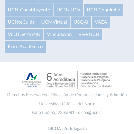
UCN-Constituyente
UCN al Día
UCN Coquimbo
UCNteCuida
UCN Virtual
USQAI
VAEA
VilLTI SeMANN
Vinculación
Vive UCN
Éxito Académico
Derechos Reservados · Dirección de Comunicaciones y Admisión
Universidad Católica del Norte
Fono (56)(55) 2355081 · dicoa@ucn.cl
DICOA - Antofagasta