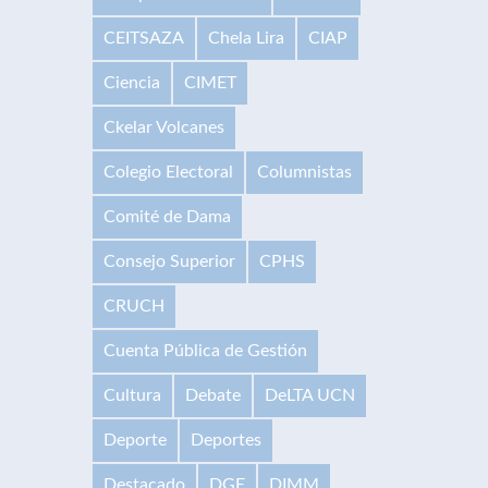
CEITSAZA
Chela Lira
CIAP
Ciencia
CIMET
Ckelar Volcanes
Colegio Electoral
Columnistas
Comité de Dama
Consejo Superior
CPHS
CRUCH
Cuenta Pública de Gestión
Cultura
Debate
DeLTA UCN
Deporte
Deportes
Destacado
DGE
DIMM