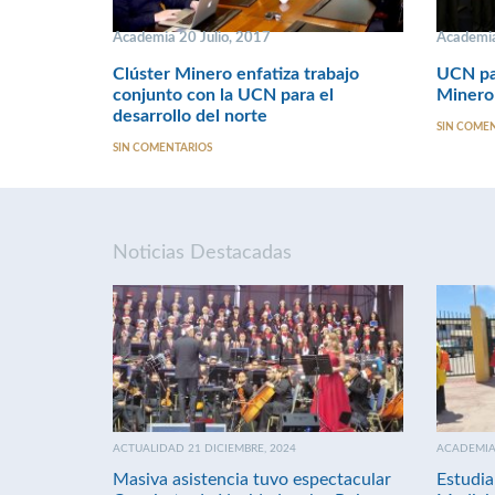
Academia 20 Julio, 2017
Academia
Clúster Minero enfatiza trabajo
UCN par
conjunto con la UCN para el
Minero
desarrollo del norte
SIN COME
SIN COMENTARIOS
Noticias Destacadas
ACTUALIDAD 21 DICIEMBRE, 2024
ACADEMIA 
Masiva asistencia tuvo espectacular
Estudia