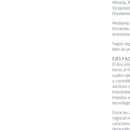
Minería, 
Vicepresi
President
Mediante e
firmantes
economía 
Según expl
líder en p
EJES Y A
El docume
torno al f
cuatro ej
a consoli
servicios 
industria
Impulso a
tecnológi
Entre las
regional r
caracteriz
desarrollo