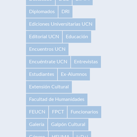
Diplomados
DRI
Ediciones Universitarias UCN
Editorial UCN
Educación
Encuentros UCN
Encuéntrate UCN
Entrevistas
Estudiantes
Ex-Alumnos
Extensión Cultural
Facultad de Humanidades
FEUCN
FPCT
Funcionarios
Galería
Galpón Cultural
Género
HEUMA
I+D+i