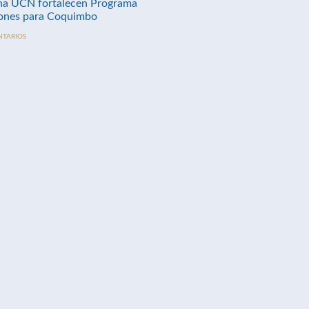
na UCN fortalecen Programa
nes para Coquimbo
NTARIOS