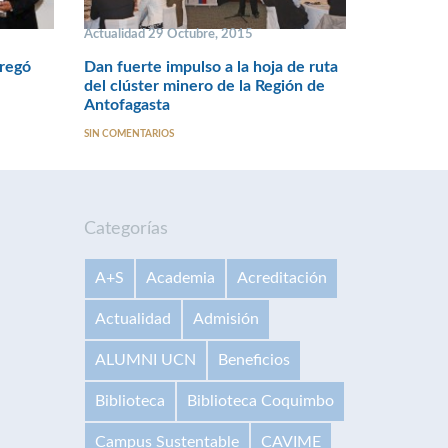
Actualidad 29 Octubre, 2015
tregó
Dan fuerte impulso a la hoja de ruta
del clúster minero de la Región de
Antofagasta
SIN COMENTARIOS
Categorías
A+S
Academia
Acreditación
Actualidad
Admisión
ALUMNI UCN
Beneficios
Biblioteca
Biblioteca Coquimbo
Campus Sustentable
CAVIME