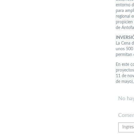
entorno de
para ampl
regional e
propicien 
de Antofa
INVERSI
La Cena d
unos 500 i
permitan c
En este c
proyectos
11 de nov
de mayo), 
No hay
Comen