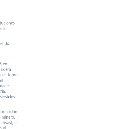
ituciones
e la
siendo
5 en
nsidera
s en torno
an
idades
ria,
servicios
nformación
o minero,
tivas); el
n el