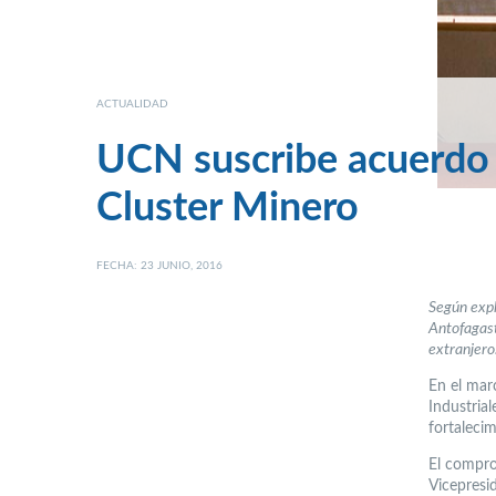
ACTUALIDAD
UCN suscribe acuerdo d
Cluster Minero
FECHA: 23 JUNIO, 2016
Según expli
Antofagast
extranjero
En el mar
Industria
fortaleci
El compro
Vicepresid