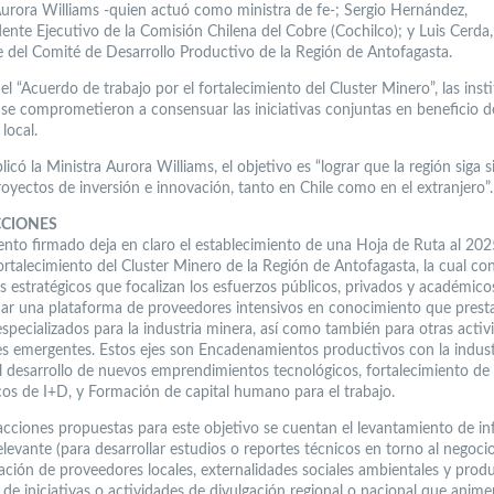
Aurora Williams -quien actuó como ministra de fe-; Sergio Hernández,
dente Ejecutivo de la Comisión Chilena del Cobre (Cochilco); y Luis Cerda,
e del Comité de Desarrollo Productivo de la Región de Antofagasta.
l “Acuerdo de trabajo por el fortalecimiento del Cluster Minero”, las inst
 se comprometieron a consensuar las iniciativas conjuntas en beneficio d
local.
icó la Ministra Aurora Williams, el objetivo es “lograr que la región siga 
royectos de inversión e innovación, tanto en Chile como en el extranjero”.
CCIONES
nto firmado deja en claro el establecimiento de una Hoja de Ruta al 202
ortalecimiento del Cluster Minero de la Región de Antofagasta, la cual co
es estratégicos que focalizan los esfuerzos públicos, privados y académico
dar una plataforma de proveedores intensivos en conocimiento que prest
especializados para la industria minera, así como también para otras activ
les emergentes. Estos ejes son Encadenamientos productivos con la indust
l desarrollo de nuevos emprendimientos tecnológicos, fortalecimiento de 
cos de I+D, y Formación de capital humano para el trabajo.
 acciones propuestas para este objetivo se cuentan el levantamiento de i
elevante (para desarrollar estudios o reportes técnicos en torno al negoci
ación de proveedores locales, externalidades sociales ambientales y produc
 de iniciativas o actividades de divulgación regional o nacional que anime