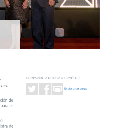
COMPARTIR LA NOTICIA A TRAVÉS DE:
e
 en el
Enviar a un amigo
ación de
 para el
tén,
istra de