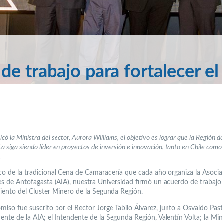
e trabajo para fortalecer el
có la Ministra del sector, Aurora Williams, el objetivo es lograr que la Región d
a siga siendo líder en proyectos de inversión e innovación, tanto en Chile como
.
co de la tradicional Cena de Camaradería que cada año organiza la Asoci
les de Antofagasta (AIA), nuestra Universidad firmó un acuerdo de trabajo
miento del Cluster Minero de la Segunda Región.
miso fue suscrito por el Rector Jorge Tabilo Álvarez, junto a Osvaldo Pas
ente de la AIA; el Intendente de la Segunda Región, Valentín Volta; la Min