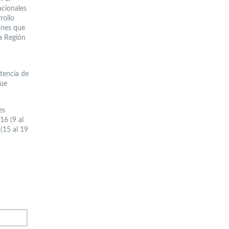
acionales
rollo
iones que
la Región
tencia de
que
es
16 (9 al
(15 al 19