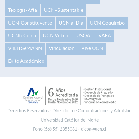
Teología-Afta
UCN+Sustentable
UCN-Constituyente
UCN al Día
UCN Coquimbo
UCNteCuida
UCN Virtual
USQAI
VAEA
VilLTI SeMANN
Vinculación
Vive UCN
Éxito Académico
Derechos Reservados · Dirección de Comunicaciones y Admisión
Universidad Católica del Norte
Fono (56)(55) 2355081 · dicoa@ucn.cl