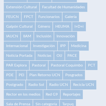
Extensión Cultural
Facultad de Humanidades
FEUCN
FPCT
Funcionarios
Galería
Galpón Cultural
Género
HEUMA
I+D+i
IAUCN
IIAM
Inclusión
Innovación
Internacional
Investigación
IPP
Medicina
Noticia Portada
Noticias
OIJ
PACE
PAR Explora
Pastoral
Pastoral Coquimbo
PCT
PDE
PEI
Plan Retorno UCN
Posgrados
Postgrado
Radio Sol
Radio UCN
Recicla UCN
Rector en los medios
Red G9
Reportajes
Sala de Prensa
Sin categoría
Tarpuq