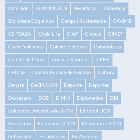
Admisión
ALUMNI UCN
Beneficios
Biblioteca
Biblioteca Coquimbo
Campus Sustentable
CAVIME
CEITSAZA
Chela Lira
CIAP
Ciencia
CIMET
Ckelar Volcanes
Colegio Electoral
Columnistas
Comité de Dama
Consejo Superior
CPHS
CRUCH
Cuenta Pública de Gestión
Cultura
Debate
DeLTA UCN
Deporte
Deportes
Destacado
DGE
DIMM
Diplomados
DRI
Ediciones Universitarias UCN
Editorial UCN
Educación
Encuentros UCN
Encuéntrate UCN
Entrevistas
Estudiantes
Ex-Alumnos