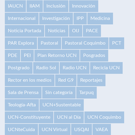
IAUCN
IIAM
Inclusión
Innovación
Internacional
Investigación
IPP
Medicina
Noticia Portada
Noticias
OIJ
PACE
PAR Explora
Pastoral
Pastoral Coquimbo
PCT
PDE
PEI
Plan Retorno UCN
Posgrados
Postgrado
Radio Sol
Radio UCN
Recicla UCN
Rector en los medios
Red G9
Reportajes
Sala de Prensa
Sin categoría
Tarpuq
Teología-Afta
UCN+Sustentable
UCN-Constituyente
UCN al Día
UCN Coquimbo
UCNteCuida
UCN Virtual
USQAI
VAEA