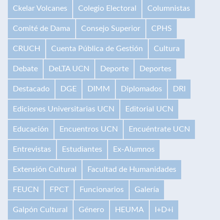
Ckelar Volcanes
Colegio Electoral
Columnistas
Comité de Dama
Consejo Superior
CPHS
CRUCH
Cuenta Pública de Gestión
Cultura
Debate
DeLTA UCN
Deporte
Deportes
Destacado
DGE
DIMM
Diplomados
DRI
Ediciones Universitarias UCN
Editorial UCN
Educación
Encuentros UCN
Encuéntrate UCN
Entrevistas
Estudiantes
Ex-Alumnos
Extensión Cultural
Facultad de Humanidades
FEUCN
FPCT
Funcionarios
Galería
Galpón Cultural
Género
HEUMA
I+D+i