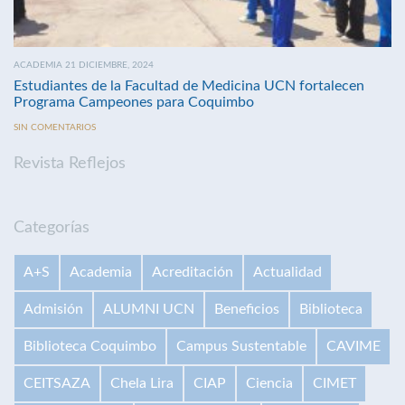
ACADEMIA 21 DICIEMBRE, 2024
Estudiantes de la Facultad de Medicina UCN fortalecen
Programa Campeones para Coquimbo
SIN COMENTARIOS
Revista Reflejos
Categorías
A+S
Academia
Acreditación
Actualidad
Admisión
ALUMNI UCN
Beneficios
Biblioteca
Biblioteca Coquimbo
Campus Sustentable
CAVIME
CEITSAZA
Chela Lira
CIAP
Ciencia
CIMET