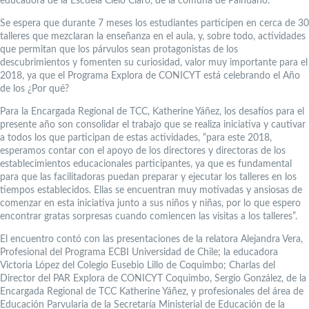
educadora de la Escuela Cielo Claro, de la comuna de Paihuano.
Se espera que durante 7 meses los estudiantes participen en cerca de 30
talleres que mezclaran la enseñanza en el aula, y, sobre todo, actividades
que permitan que los párvulos sean protagonistas de los
descubrimientos y fomenten su curiosidad, valor muy importante para el
2018, ya que el Programa Explora de CONICYT está celebrando el Año
de los ¿Por qué?
Para la Encargada Regional de TCC, Katherine Yáñez, los desafíos para el
presente año son consolidar el trabajo que se realiza iniciativa y cautivar
a todos los que participan de estas actividades, “para este 2018,
esperamos contar con el apoyo de los directores y directoras de los
establecimientos educacionales participantes, ya que es fundamental
para que las facilitadoras puedan preparar y ejecutar los talleres en los
tiempos establecidos. Ellas se encuentran muy motivadas y ansiosas de
comenzar en esta iniciativa junto a sus niños y niñas, por lo que espero
encontrar gratas sorpresas cuando comiencen las visitas a los talleres”.
El encuentro contó con las presentaciones de la relatora Alejandra Vera,
Profesional del Programa ECBI Universidad de Chile; la educadora
Victoria López del Colegio Eusebio Lillo de Coquimbo; Charlas del
Director del PAR Explora de CONICYT Coquimbo, Sergio González, de la
Encargada Regional de TCC Katherine Yáñez, y profesionales del área de
Educación Parvularia de la Secretaría Ministerial de Educación de la