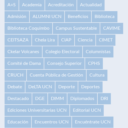
A+S
Academia
Acreditación
Actualidad
Admisión
ALUMNI UCN
Beneficios
Biblioteca
Biblioteca Coquimbo
Campus Sustentable
CAVIME
CEITSAZA
Chela Lira
CIAP
Ciencia
CIMET
Ckelar Volcanes
Colegio Electoral
Columnistas
Comité de Dama
Consejo Superior
CPHS
CRUCH
Cuenta Pública de Gestión
Cultura
Debate
DeLTA UCN
Deporte
Deportes
Destacado
DGE
DIMM
Diplomados
DRI
Ediciones Universitarias UCN
Editorial UCN
Educación
Encuentros UCN
Encuéntrate UCN