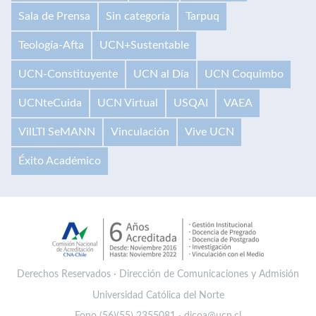
Sala de Prensa
Sin categoría
Tarpuq
Teología-Afta
UCN+Sustentable
UCN-Constituyente
UCN al Día
UCN Coquimbo
UCNteCuida
UCN Virtual
USQAI
VAEA
VilLTI SeMANN
Vinculación
Vive UCN
Éxito Académico
Derechos Reservados · Dirección de Comunicaciones y Admisión
Universidad Católica del Norte