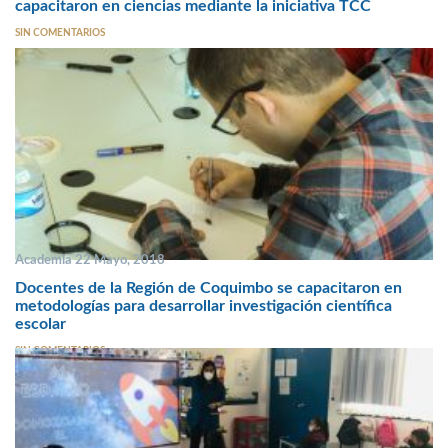
capacitaron en ciencias mediante la iniciativa TCC
SIN COMENTARIOS
Academia 22 Mayo, 2018
Docentes de la Región de Coquimbo se capacitaron en
metodologías para desarrollar investigación científica
escolar
SIN COMENTARIOS