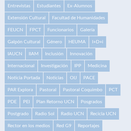
Entrevistas
Estudiantes
Ex-Alumnos
Extensión Cultural
Facultad de Humanidades
FEUCN
FPCT
Funcionarios
Galería
Galpón Cultural
Género
HEUMA
I+D+i
IAUCN
IIAM
Inclusión
Innovación
Internacional
Investigación
IPP
Medicina
Noticia Portada
Noticias
OIJ
PACE
PAR Explora
Pastoral
Pastoral Coquimbo
PCT
PDE
PEI
Plan Retorno UCN
Posgrados
Postgrado
Radio Sol
Radio UCN
Recicla UCN
Rector en los medios
Red G9
Reportajes