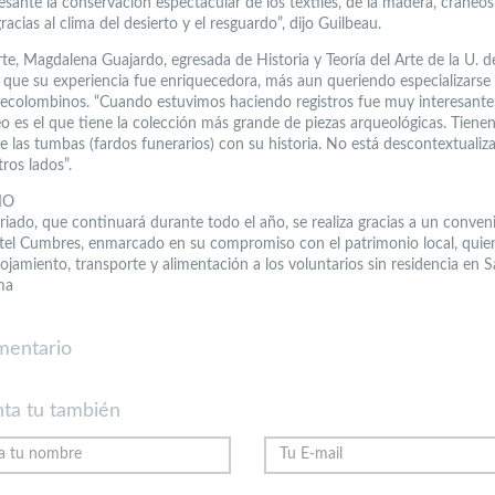
esante la conservación espectacular de los textiles, de la madera, cráneos
acias al clima del desierto y el resguardo”, dijo Guilbeau.
te, Magdalena Guajardo, egresada de Historia y Teoría del Arte de la U. de
 que su experiencia fue enriquecedora, más aun queriendo especializarse
precolombinos. “Cuando estuvimos haciendo registros fue muy interesante
o es el que tiene la colección más grande de piezas arqueológicas. Tienen
e las tumbas (fardos funerarios) con su historia. No está descontextuali
ros lados”.
IO
ariado, que continuará durante todo el año, se realiza gracias a un conven
tel Cumbres, enmarcado en su compromiso con el patrimonio local, quie
lojamiento, transporte y alimentación a los voluntarios sin residencia en 
ma
mentario
ta tu también