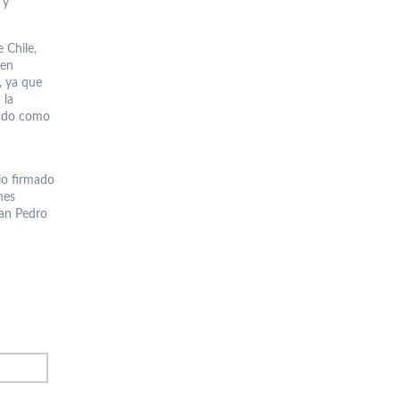
 y
 Chile,
 en
, ya que
 la
zado como
io firmado
nes
San Pedro