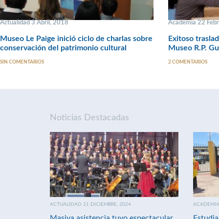
Actualidad 3 Abril, 2018
Academia 22 Febr
Museo Le Paige inició ciclo de charlas sobre
Exitoso traslad
conservación del patrimonio cultural
Museo R.P. Gu
SIN COMENTARIOS
2 COMENTARIOS
Noticias Destacadas
ACTUALIDAD 21 DICIEMBRE, 2024
ACADEMIA 
Masiva asistencia tuvo espectacular
Estudia