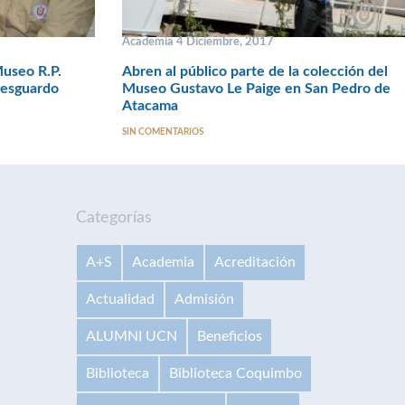
Academia 4 Diciembre, 2017
Museo R.P.
Abren al público parte de la colección del
resguardo
Museo Gustavo Le Paige en San Pedro de
Atacama
SIN COMENTARIOS
Categorías
A+S
Academia
Acreditación
Actualidad
Admisión
ALUMNI UCN
Beneficios
Biblioteca
Biblioteca Coquimbo