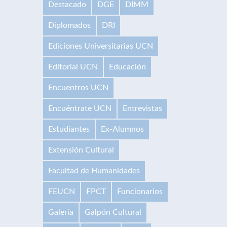
Destacado
DGE
DIMM
Diplomados
DRI
Ediciones Universitarias UCN
Editorial UCN
Educación
Encuentros UCN
Encuéntrate UCN
Entrevistas
Estudiantes
Ex-Alumnos
Extensión Cultural
Facultad de Humanidades
FEUCN
FPCT
Funcionarios
Galería
Galpón Cultural