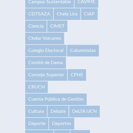
Campus Sustentable
CAVIME
CEITSAZA
Chela Lira
CIAP
Ciencia
CIMET
Ckelar Volcanes
Colegio Electoral
Columnistas
Comité de Dama
Consejo Superior
CPHS
CRUCH
Cuenta Pública de Gestión
Cultura
Debate
DeLTA UCN
Deporte
Deportes