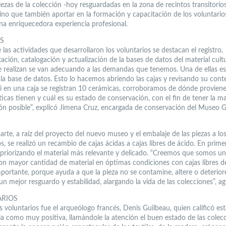
iezas de la colección -hoy resguardadas en la zona de recintos transitorio
ino que también aportar en la formación y capacitación de los voluntario
na enriquecedora experiencia profesional.
S
las actividades que desarrollaron los voluntarios se destacan el registro,
ión, catalogación y actualización de la bases de datos del material cultu
e realizan se van adecuando a las demandas que tenemos. Una de ellas es
 la base de datos. Esto lo hacemos abriendo las cajas y revisando su cont
si en una caja se registran 10 cerámicas, corroboramos de dónde provien
ticas tienen y cuál es su estado de conservación, con el fin de tener la m
ón posible”, explicó Jimena Cruz, encargada de conservación del Museo 
arte, a raíz del proyecto del nuevo museo y el embalaje de las piezas a lo
os, se realizó un recambio de cajas ácidas a cajas libres de ácido. En prime
, priorizando el material más relevante y delicado. “Creemos que somos un
n mayor cantidad de material en óptimas condiciones con cajas libres de
mportante, porque ayuda a que la pieza no se contamine, altere o deterior
n mejor resguardo y estabilidad, alargando la vida de las colecciones”, ag
ARIOS
 voluntarios fue el arqueólogo francés, Denis Guilbeau, quien calificó est
ia como muy positiva, llamándole la atención el buen estado de las colecc