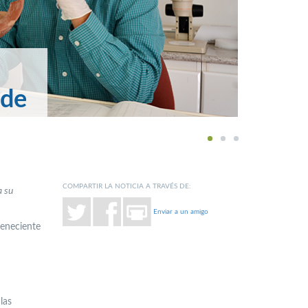
 de
1
2
3
COMPARTIR LA NOTICIA A TRAVÉS DE:
a su
Enviar a un amigo
teneciente
las