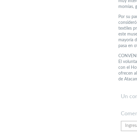
muy inter
momias, gr
Por su par
consideró
textiles 
este muse
mayoría d
pasa en ot
CONVEN
El volunt
con el Ho
ofrecen a
de Ataca
Un co
Comen