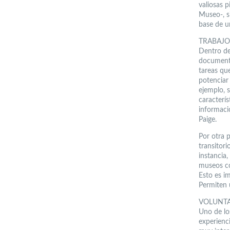
valiosas p
Museo-, s
base de u
TRABAJO
Dentro de 
documentac
tareas qu
potenciar
ejemplo, 
caracterís
informaci
Paige.
Por otra p
transitori
instancia
museos co
Esto es i
Permiten u
VOLUNT
Uno de los
experienc