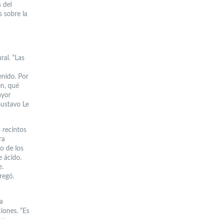
s del
s sobre la
ral. “Las
enido. Por
en, qué
ayor
Gustavo Le
s recintos
ra
o de los
 ácido.
e.
regó.
a
iones. “Es