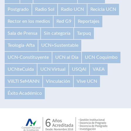
Postgrado
Radio Sol
Radio UCN
Recicla UCN
Rector en los medios
Red G9
Reportajes
Sala de Prensa
Sin categoría
Tarpuq
Teología-Afta
UCN+Sustentable
UCN-Constituyente
UCN al Día
UCN Coquimbo
UCNteCuida
UCN Virtual
USQAI
VAEA
VilLTI SeMANN
Vinculación
Vive UCN
Éxito Académico