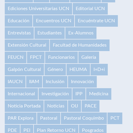
Ediciones Universitarias UCN
Editorial UCN
Educación
Encuentros UCN
Encuéntrate UCN
Entrevistas
Estudiantes
Ex-Alumnos
Extensión Cultural
Facultad de Humanidades
FEUCN
FPCT
Funcionarios
Galería
Galpón Cultural
Género
HEUMA
I+D+i
IAUCN
IIAM
Inclusión
Innovación
Internacional
Investigación
IPP
Medicina
Noticia Portada
Noticias
OIJ
PACE
PAR Explora
Pastoral
Pastoral Coquimbo
PCT
PDE
PEI
Plan Retorno UCN
Posgrados