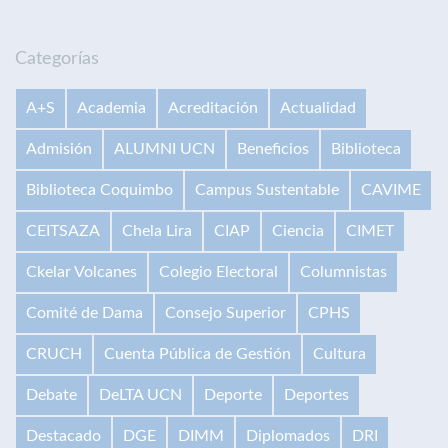
Categorías
A+S
Academia
Acreditación
Actualidad
Admisión
ALUMNI UCN
Beneficios
Biblioteca
Biblioteca Coquimbo
Campus Sustentable
CAVIME
CEITSAZA
Chela Lira
CIAP
Ciencia
CIMET
Ckelar Volcanes
Colegio Electoral
Columnistas
Comité de Dama
Consejo Superior
CPHS
CRUCH
Cuenta Pública de Gestión
Cultura
Debate
DeLTA UCN
Deporte
Deportes
Destacado
DGE
DIMM
Diplomados
DRI