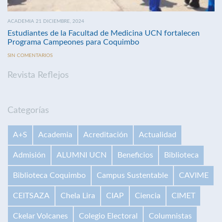
ACADEMIA 21 DICIEMBRE, 2024
Estudiantes de la Facultad de Medicina UCN fortalecen
Programa Campeones para Coquimbo
SIN COMENTARIOS
Revista Reflejos
Categorías
A+S
Academia
Acreditación
Actualidad
Admisión
ALUMNI UCN
Beneficios
Biblioteca
Biblioteca Coquimbo
Campus Sustentable
CAVIME
CEITSAZA
Chela Lira
CIAP
Ciencia
CIMET
Ckelar Volcanes
Colegio Electoral
Columnistas