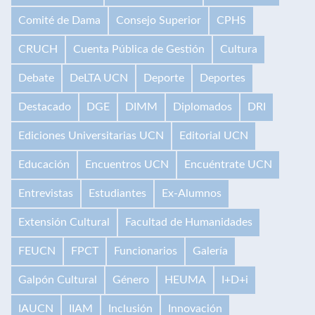
Comité de Dama
Consejo Superior
CPHS
CRUCH
Cuenta Pública de Gestión
Cultura
Debate
DeLTA UCN
Deporte
Deportes
Destacado
DGE
DIMM
Diplomados
DRI
Ediciones Universitarias UCN
Editorial UCN
Educación
Encuentros UCN
Encuéntrate UCN
Entrevistas
Estudiantes
Ex-Alumnos
Extensión Cultural
Facultad de Humanidades
FEUCN
FPCT
Funcionarios
Galería
Galpón Cultural
Género
HEUMA
I+D+i
IAUCN
IIAM
Inclusión
Innovación