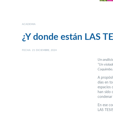
ACADEMIA
¿Y donde están LAS T
FECHA: 21 DICIEMBRE, 2024
Un análisis
“Un violad
Coquimbo
A propósi
días en t
espacios d
han sido 
condenar 
En ese co
LAS TESIS