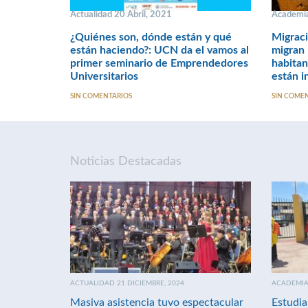
Actualidad 20 Abril, 2021
Academia
¿Quiénes son, dónde están y qué
Migraci
están haciendo?: UCN da el vamos al
migran 
primer seminario de Emprendedores
habitan
Universitarios
están i
SIN COMENTARIOS
SIN COME
Noticias Destacadas
ACTUALIDAD 21 DICIEMBRE, 2024
ACADEMIA 
Masiva asistencia tuvo espectacular
Estudia