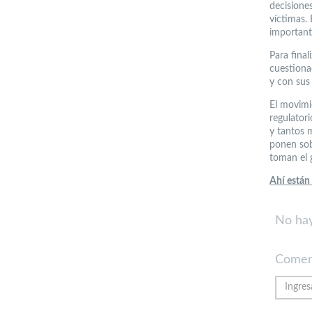
decisiones
víctimas. 
important
Para final
cuestiona
y con sus
El movimi
regulator
y tantos m
ponen sob
toman el 
Ahí están
No hay
Comen