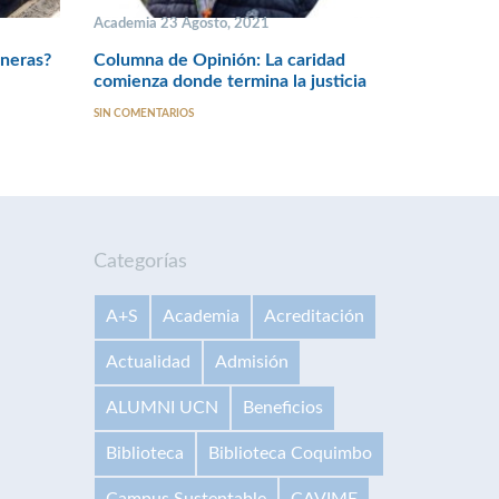
Academia 23 Agosto, 2021
ineras?
Columna de Opinión: La caridad
comienza donde termina la justicia
SIN COMENTARIOS
Categorías
A+S
Academia
Acreditación
Actualidad
Admisión
ALUMNI UCN
Beneficios
Biblioteca
Biblioteca Coquimbo
Campus Sustentable
CAVIME