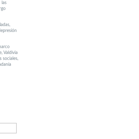
 las
argo
ladas,
depresión
marco
 Valdivia
 sociales,
adanía