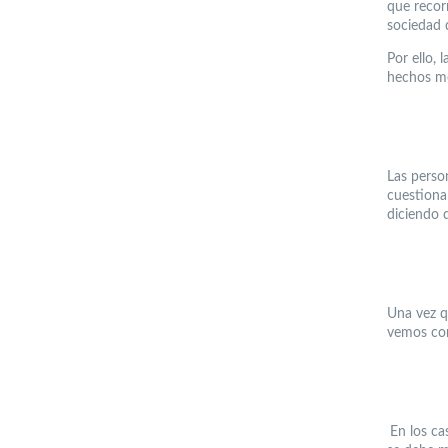
que recor
sociedad q
Por ello, l
hechos m
Las perso
cuestiona
diciendo 
Una vez q
vemos com
En los ca