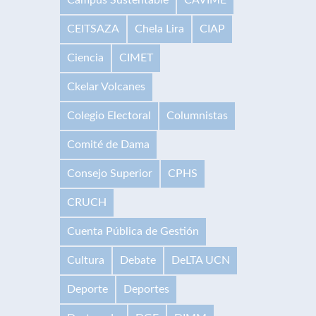
CEITSAZA
Chela Lira
CIAP
Ciencia
CIMET
Ckelar Volcanes
Colegio Electoral
Columnistas
Comité de Dama
Consejo Superior
CPHS
CRUCH
Cuenta Pública de Gestión
Cultura
Debate
DeLTA UCN
Deporte
Deportes