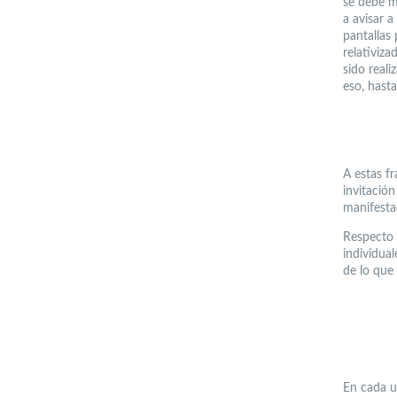
se debe m
a avisar a
pantallas
relativiz
sido real
eso, hast
A estas fr
invitación
manifesta
Respecto 
individua
de lo que
En cada u