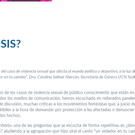
ESIS?
 del caso de violencia sexual que afecta al mundo político y deportivo, a la luz d
or en tu camino”, Dra. Carolina Salinar Alarcón, Secretaria de Género UCN Sed
.
to de los casos de violencia sexual de público conocimiento que están en
odos los medios de comunicación, hemos escuchado en reiterados panele
e discusión, muchas críticas a los movimientos feministas que, a juicio d
débiles a la hora de demandar por protección a las afectadas o denunciar
los hechos.
ntexto, una de las preguntas que se escucha de forma repetitiva, es ¿dó
? aludiendo a la agrupación que hizo viral el canto “un violador en tu ca