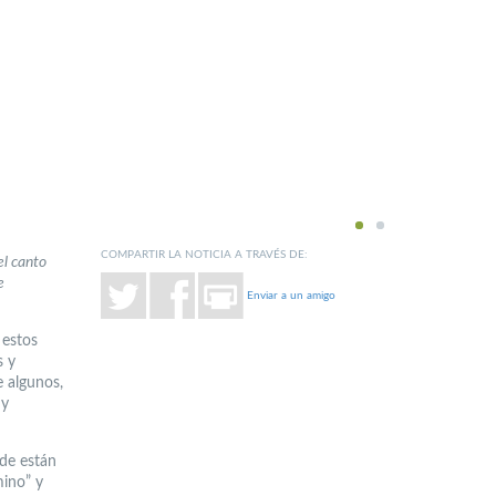
1
2
COMPARTIR LA NOTICIA A TRAVÉS DE:
el canto
e
Enviar a un amigo
 estos
s y
e algunos,
 y
nde están
mino” y