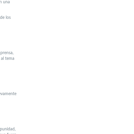
en una
 de los
 prensa,
 al tema
uevamente
mpunidad,