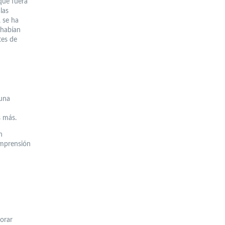
que fuera
las
 se ha
 habían
tes de
 una
s más.
n
omprensión
orar