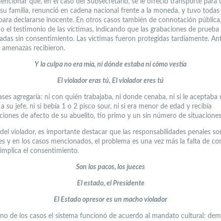
encionar que, en el caso del Subsecretario, se le ofreció transporte para 
 su familia, renunció en cadena nacional frente a la moneda, y tuvo todas 
 para declararse inocente. En otros casos también de connotación pública,
ado el testimonio de las víctimas, indicando que las grabaciones de prueba
izadas sin consentimiento. Las víctimas fueron protegidas tardíamente. An
a amenazas recibieron.
Y la culpa no era mía, ni dónde estaba ni cómo vestía
El violador eras tú, El violador eres tú
ases agregaría: ni con quién trabajaba, ni donde cenaba, ni si le aceptaba
 a su jefe, ni si bebía 1 o 2 pisco sour, ni si era menor de edad y recibía
ciones de afecto de su abuelito, tío primo y un sin número de situacione
del violador, es importante destacar que las responsabilidades penales so
les y en los casos mencionados, el problema es una vez más la falta de c
 implica el consentimiento.
Son los pacos, los jueces
El estado, el Presidente
El Estado opresor es un macho violador
no de los casos el sistema funcionó de acuerdo al mandato cultural: dem