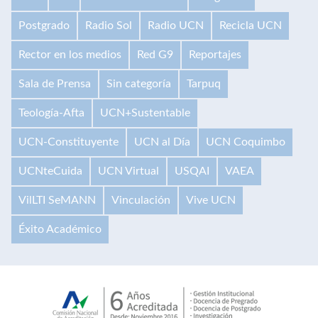
Postgrado
Radio Sol
Radio UCN
Recicla UCN
Rector en los medios
Red G9
Reportajes
Sala de Prensa
Sin categoría
Tarpuq
Teología-Afta
UCN+Sustentable
UCN-Constituyente
UCN al Día
UCN Coquimbo
UCNteCuida
UCN Virtual
USQAI
VAEA
VilLTI SeMANN
Vinculación
Vive UCN
Éxito Académico