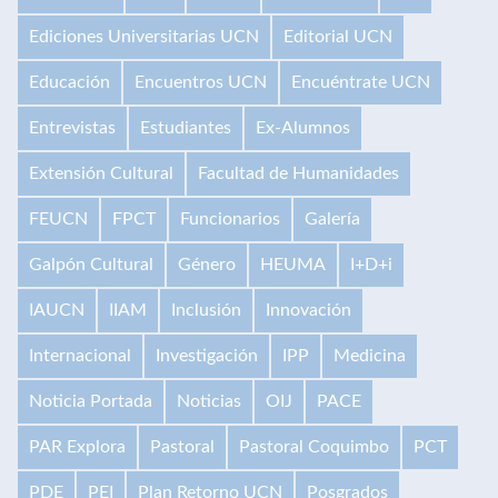
Ediciones Universitarias UCN
Editorial UCN
Educación
Encuentros UCN
Encuéntrate UCN
Entrevistas
Estudiantes
Ex-Alumnos
Extensión Cultural
Facultad de Humanidades
FEUCN
FPCT
Funcionarios
Galería
Galpón Cultural
Género
HEUMA
I+D+i
IAUCN
IIAM
Inclusión
Innovación
Internacional
Investigación
IPP
Medicina
Noticia Portada
Noticias
OIJ
PACE
PAR Explora
Pastoral
Pastoral Coquimbo
PCT
PDE
PEI
Plan Retorno UCN
Posgrados