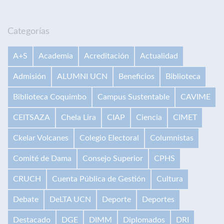
Categorías
A+S
Academia
Acreditación
Actualidad
Admisión
ALUMNI UCN
Beneficios
Biblioteca
Biblioteca Coquimbo
Campus Sustentable
CAVIME
CEITSAZA
Chela Lira
CIAP
Ciencia
CIMET
Ckelar Volcanes
Colegio Electoral
Columnistas
Comité de Dama
Consejo Superior
CPHS
CRUCH
Cuenta Pública de Gestión
Cultura
Debate
DeLTA UCN
Deporte
Deportes
Destacado
DGE
DIMM
Diplomados
DRI