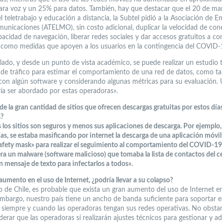
ra voz y un 25% para datos. También, hay que destacar que el 20 de ma
 teletrabajo y educación a distancia, la Subtel pidió a la Asociación de 
municaciones (ATELMO), sin costo adicional, duplicar la velocidad de con
acidad de navegación, liberar redes sociales y dar accesos gratuitos a co
como medidas que apoyen a los usuarios en la contingencia del COVID-
 lado, y desde un punto de vista académico, se puede realizar un estudio 
a de tráfico para estimar el comportamiento de una red de datos, como t
 con algún software y considerando algunas métricas para su evaluación.
ía ser abordado por estas operadoras».
e la gran cantidad de sitios que ofrecen descargas gratuitas por estos día
s?
 los sitios son seguros y menos sus aplicaciones de descarga. Por ejemplo
as, se estaba masificando por internet la descarga de una aplicación móvi
afety mask» para realizar el seguimiento al comportamiento del COVID-19
era un malware (software malicioso) que tomaba la lista de contactos del ce
 mensaje de texto para infectarlos a todos».
aumento en el uso de Internet, ¿podría llevar a su colapso?
 de Chile, es probable que exista un gran aumento del uso de Internet e
 embargo, nuestro país tiene un ancho de banda suficiente para soportar e
siempre y cuando las operadoras tengan sus redes operativas. No obstan
erar que las operadoras sí realizarán ajustes técnicos para gestionar y ad