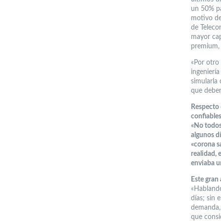
un 50% pa
motivo del
de Teleco
mayor cap
premium, 
«Por otro
ingenierí
simularla
que deber
Respecto d
confiable
«No todos
algunos dí
«corona s
realidad, 
enviaba un
Este gran 
«Hablando
días; sin
demanda, 
que consid