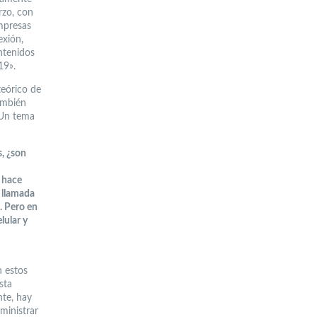
rzo, con
Empresas
exión,
ntenidos
19».
teórico de
ambién
 Un tema
s, ¿son
, hace
l llamada
. Pero en
lular y
n estos
sta
te, hay
ministrar