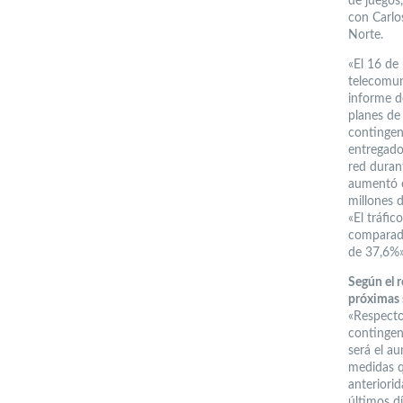
de juegos,
con Carlo
Norte.
«El 16 de
telecomun
informe d
planes de
contingenc
entregado
red durant
aumentó e
millones 
«El tráfic
comparado
de 37,6%»
Según el r
próximas
«Respecto
contingen
será el a
medidas q
anteriorid
últimos d