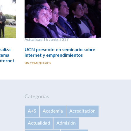
Actualidad 16 Junio, 2017
ealiza
UCN presente en seminario sobre
stema
internet y emprendimientos
nternet
SIN COMENTARIOS
Categorías
A+S
Academia
Acreditación
Actualidad
Admisión