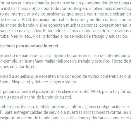
forma sus anchos de banda, pero no se ve un panorama donde se tenga
a instalar fibras ópticas por todos lados. Respeto al plano más doméstic
to de Internet, uno de los problemas que puede ocurrir es que existan c
de telefonía ADSL (conexión por cable de cobre y no fibra óptica), con 
de ancho de banda, y si se conectan muchas personas, congestionarán la
na pésima navegación». El llamado es al uso responsable de los servicios 
be, Netflix, etc., y dar prioridad a los servicios de trabajo y educación.
ciones para no saturar Internet
el ancho de banda de la casa, fijando horarios en el uso de internet junto 
or ejemplo, en la mañana realizar labores de trabajo y estudios. Horas de 
ones en la tarde, etc.
ioridad a aquellos que necesiten una conexión de Vvdeo conferencias o d
(Zoom, Skype,etc) y detener juegos y videos.
r periódicamente el password o la clave del router WIFI, por si hay intru
s y gasten el ancho de banda de su red.
ámbito más técnico, también podemos aplicar algunas configuraciones esp
I para entregar calidad de servicio a nuestras aplicaciones favoritas, en 
asegurar un ancho de banda para las aplicaciones prioritarias como es el v