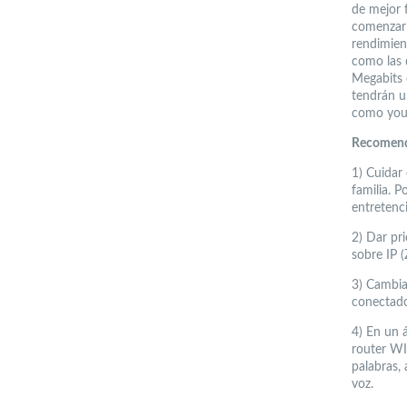
de mejor 
comenzar 
rendimien
como las 
Megabits 
tendrán u
como youtu
Recomenda
1) Cuidar 
familia. P
entretenci
2) Dar pr
sobre IP 
3) Cambia
conectado
4) En un 
router WIF
palabras, 
voz.