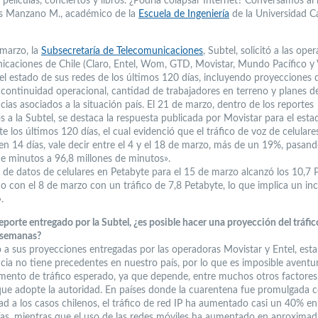
 películas, conciertos y libros. ¿Podría colapsar Internet? Conversamos al
s Manzano M., académico de la
Escuela de Ingeniería
de la Universidad Ca
 marzo, la
Subsecretaría de Telecomunicaciones
, Subtel, solicitó a las ope
icaciones de Chile (Claro, Entel, Wom, GTD, Movistar, Mundo Pacífico y
el estado de sus redes de los últimos 120 días, incluyendo proyecciones de
 continuidad operacional, cantidad de trabajadores en terreno y planes d
ias asociados a la situación país. El 21 de marzo, dentro de los reportes
s a la Subtel, se destaca la respuesta publicada por Movistar para el esta
e los últimos 120 días, el cual evidenció que el tráfico de voz de celulare
n 14 días, vale decir entre el 4 y el 18 de marzo, más de un 19%, pasan
de minutos a 96,8 millones de minutos».
o de datos de celulares en Petabyte para el 15 de marzo alcanzó los 10,7 
 con el 8 de marzo con un tráfico de 7,8 Petabyte, lo que implica un i
.
eporte entregado por la Subtel, ¿es posible hacer una proyección del tráfic
 semanas?
 a sus proyecciones entregadas por las operadoras Movistar y Entel, est
cia no tiene precedentes en nuestro país, por lo que es imposible aventu
umento de tráfico esperado, ya que depende, entre muchos otros factores,
ue adopte la autoridad. En países donde la cuarentena fue promulgada 
ad a los casos chilenos, el tráfico de red IP ha aumentado casi un 40% en
ías, mientras que el uso de las redes móviles ha aumentado en aproxima