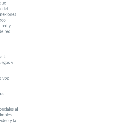
 que
o del
onexiones
poco
 red y
de red
a la
juegos y
e voz
sos
eciales al
simples
ideo y la