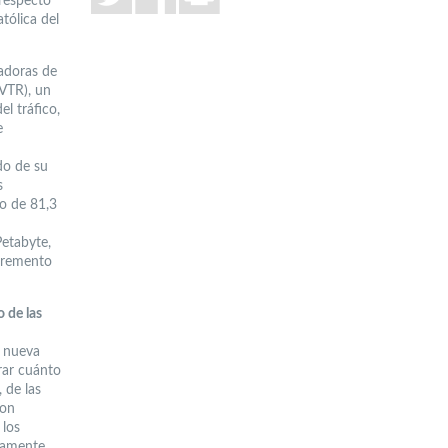
 respecto
tólica del
radoras de
 VTR), un
l tráfico,
e
do de su
s
do de 81,3
Petabyte,
ncremento
o de las
a nueva
rar cuánto
 de las
con
 los
damente