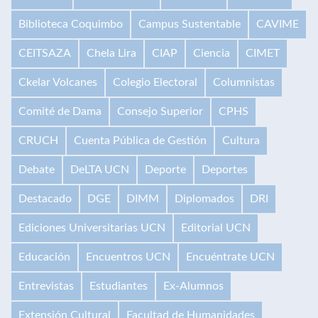
Biblioteca Coquimbo
Campus Sustentable
CAVIME
CEITSAZA
Chela Lira
CIAP
Ciencia
CIMET
Ckelar Volcanes
Colegio Electoral
Columnistas
Comité de Dama
Consejo Superior
CPHS
CRUCH
Cuenta Pública de Gestión
Cultura
Debate
DeLTA UCN
Deporte
Deportes
Destacado
DGE
DIMM
Diplomados
DRI
Ediciones Universitarias UCN
Editorial UCN
Educación
Encuentros UCN
Encuéntrate UCN
Entrevistas
Estudiantes
Ex-Alumnos
Extensión Cultural
Facultad de Humanidades