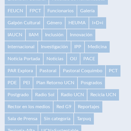
FEUCN
FPCT
Funcionarios
Galería
Galpón Cultural
Género
HEUMA
I+D+i
IAUCN
IIAM
Inclusión
Innovación
Internacional
Investigación
IPP
Medicina
Noticia Portada
Noticias
OIJ
PACE
PAR Explora
Pastoral
Pastoral Coquimbo
PCT
PDE
PEI
Plan Retorno UCN
Posgrados
Postgrado
Radio Sol
Radio UCN
Recicla UCN
Rector en los medios
Red G9
Reportajes
Sala de Prensa
Sin categoría
Tarpuq
Teología-Afta
UCN+Sustentable