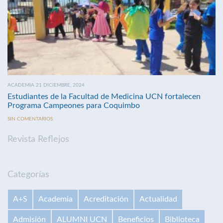
ACADEMIA 21 DICIEMBRE, 2024
Estudiantes de la Facultad de Medicina UCN fortalecen
Programa Campeones para Coquimbo
SIN COMENTARIOS
Revista Reflejos
Categorías
A+S
Academia
Acreditación
Actualidad
Admisión
ALUMNI UCN
Beneficios
Biblioteca