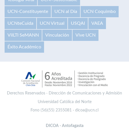
UCN-Constituyente
UCN al Día
UCN Coquimbo
UCNteCuida
UCN Virtual
USQAI
VAEA
VilLTI SeMANN
Vinculación
Vive UCN
Éxito Académico
Derechos Reservados · Dirección de Comunicaciones y Admisión
Universidad Católica del Norte
Fono (56)(55) 2355081 · dicoa@ucn.cl
DICOA - Antofagasta