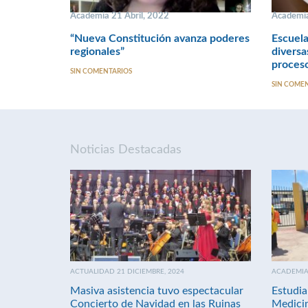
Academia 21 Abril, 2022
Academia
“Nueva Constitución avanza poderes
Escuela
regionales”
diversa
proceso
SIN COMENTARIOS
SIN COME
Noticias Destacadas
ACTUALIDAD 21 DICIEMBRE, 2024
ACADEMIA 
Masiva asistencia tuvo espectacular
Estudia
Concierto de Navidad en las Ruinas
Medici