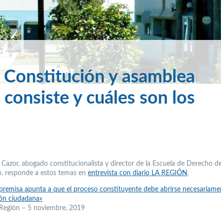
 Constitución y asamblea
 consiste y cuáles son los
 Cazor, abogado constitucionalista y director de la Escuela de Derecho d
, responde a estos temas en
entrevista con diario LA REGIÓN
.
premisa apunta a que el proceso constituyente debe abrirse necesariame
ión ciudadana»
 Región – 5 noviembre, 2019