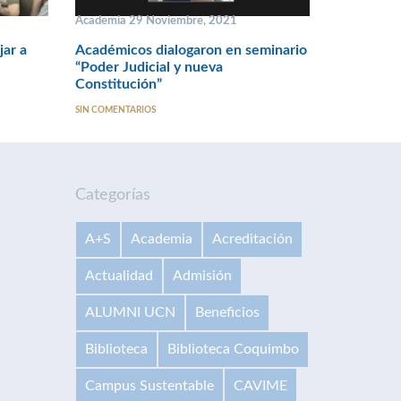
Academia 29 Noviembre, 2021
jar a
Académicos dialogaron en seminario
“Poder Judicial y nueva
Constitución”
SIN COMENTARIOS
Categorías
A+S
Academia
Acreditación
Actualidad
Admisión
ALUMNI UCN
Beneficios
Biblioteca
Biblioteca Coquimbo
Campus Sustentable
CAVIME