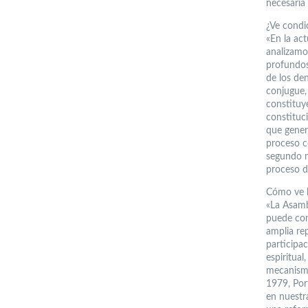
necesaria 
¿Ve condi
«En la act
analizamo
profundos
de los de
conjugue, 
constituy
constituci
que genere
proceso c
segundo m
proceso de
Cómo ve l
«La Asamb
puede con
amplia rep
participac
espiritual
mecanismo
1979, Por
en nuestra