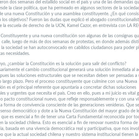
eron dos semanas del estallido social en el país y una de las demandas q
sde la clase política, que ha permeado en algunos sectores de la sociedad
de una nueva Constitución y una asamblea constituyente. ¿En qué consis
n los objetivos? Fueron las dudas que explicó el abogado constitucionalist
de la escuela de derecho de la UCN, Kamel Cazor, en entrevista con LA R
Constituyente y una nueva constitución son algunas de las consignas qu
la calle, luego de más de dos semanas de protestas, en donde además dist
 la sociedad se han autoconvocado en cabildos ciudadanos para poder p
tas necesidades.
uyo, ¿cambiar la Constitución es la solución para salir del conflicto?
ariamente el cambio constitucional generará una solución inmediata al a
, pues las soluciones estructurales que se necesitan deben ser pensadas a
 largo plazo. Pero el proceso constituyente que culmine con una Nueva
ón es el principal referente que apuntaría a concretar dichas soluciones
les y urgentes que necesita el país. Creo en ello, pues a mi juicio es vital
o pacto constitucional nuevo, que refleje responsablemente y con una vi
na forma de convivencia consciente de las generaciones venideras. Que se
senso democrático y dote a la Nueva Constitución del mayor grado de l
lo que es esencial a fin de tener una Carta Fundamental reconocida por t
en la sociedad chilena. Esto es esencial a fin de renovar nuestra forma de
ia, basada en una vivencia democrática real y participativa, que nos invo
eo que la actual sociedad chilena y nuestro sistema institucional tienen l