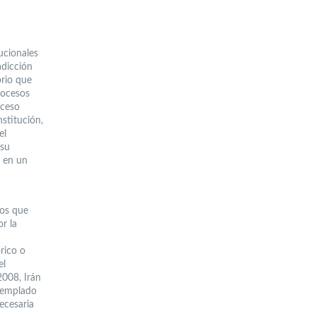
ucionales
adicción
brio que
rocesos
oceso
nstitución,
el
 su
a en un
cos que
r la
rico o
el
008, Irán
templado
necesaria