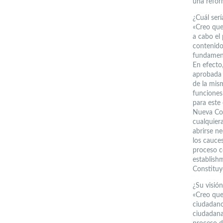
una refor
¿Cuál ser
«Creo que
a cabo el
contenido
fundament
En efecto,
aprobada 
de la mis
funciones
para este
Nueva Con
cualquier
abrirse n
los cauces
proceso c
establishm
Constituy
¿Su visió
«Creo que
ciudadano
ciudadana