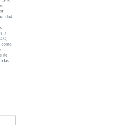
 Chile
es
or
munidad
s
s, a
CCO)
o, como
e
as de
ó las