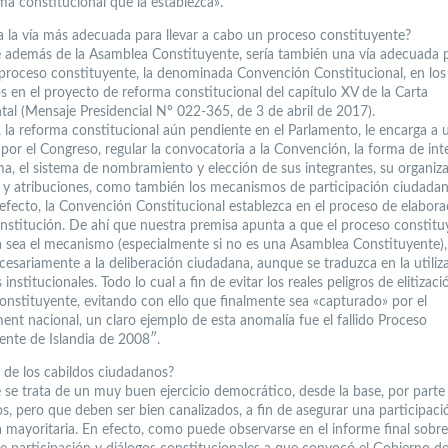
ma constitucional que la establezca».
ía la vía más adecuada para llevar a cabo un proceso constituyente?
 además de la Asamblea Constituyente, sería también una vía adecuada p
 proceso constituyente, la denominada Convención Constitucional, en los
s en el proyecto de reforma constitucional del capítulo XV de la Carta
al (Mensaje Presidencial Nº 022-365, de 3 de abril de 2017).
 la reforma constitucional aún pendiente en el Parlamento, le encarga a u
por el Congreso, regular la convocatoria a la Convención, la forma de int
ma, el sistema de nombramiento y elección de sus integrantes, su organiza
 y atribuciones, como también los mecanismos de participación ciudadan
 efecto, la Convención Constitucional establezca en el proceso de elabora
stitución. De ahí que nuestra premisa apunta a que el proceso constitu
a sea el mecanismo (especialmente si no es una Asamblea Constituyente)
ecesariamente a la deliberación ciudadana, aunque se traduzca en la utiliz
 institucionales. Todo lo cual a fin de evitar los reales peligros de elitizaci
onstituyente, evitando con ello que finalmente sea «capturado» por el
ent nacional, un claro ejemplo de esta anomalía fue el fallido Proceso
ente de Islandia de 2008″.
n de los cabildos ciudadanos?
 se trata de un muy buen ejercicio democrático, desde la base, por parte 
s, pero que deben ser bien canalizados, a fin de asegurar una participaci
 mayoritaria. En efecto, como puede observarse en el informe final sobre