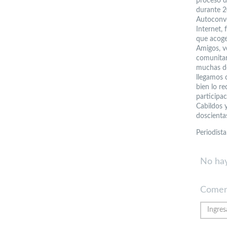
proceso d
durante 2
Autoconvo
Internet,
que acoge 
Amigos, v
comunitari
muchas de
llegamos 
bien lo re
participac
Cabildos 
doscienta
Periodist
No hay
Comen