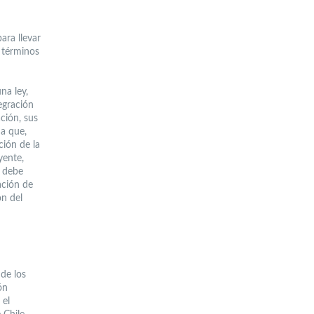
ara llevar
 términos
na ley,
egración
ción, sus
a que,
ción de la
yente,
, debe
ación de
ón del
de los
ón
 el