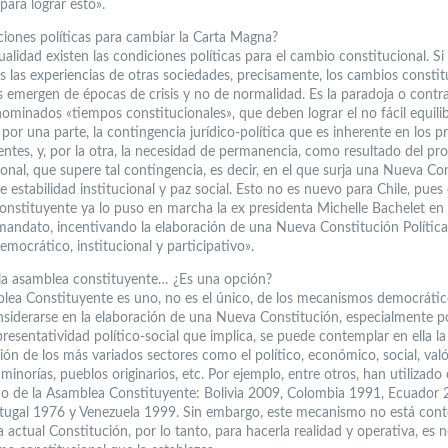
para lograr esto».
ciones políticas para cambiar la Carta Magna?
ualidad existen las condiciones políticas para el cambio constitucional. Si
s las experiencias de otras sociedades, precisamente, los cambios constit
 emergen de épocas de crisis y no de normalidad. Es la paradoja o contr
nominados «tiempos constitucionales», que deben lograr el no fácil equili
por una parte, la contingencia jurídico-política que es inherente en los p
entes, y, por la otra, la necesidad de permanencia, como resultado del pr
onal, que supere tal contingencia, es decir, en el que surja una Nueva Co
 estabilidad institucional y paz social. Esto no es nuevo para Chile, pues 
onstituyente ya lo puso en marcha la ex presidenta Michelle Bachelet en
andato, incentivando la elaboración de una Nueva Constitución Polític
mocrático, institucional y participativo».
a asamblea constituyente… ¿Es una opción?
lea Constituyente es uno, no es el único, de los mecanismos democráti
siderarse en la elaboración de una Nueva Constitución, especialmente po
resentatividad político-social que implica, se puede contemplar en ella la
ión de los más variados sectores como el político, económico, social, való
, minorías, pueblos originarios, etc. Por ejemplo, entre otros, han utilizado 
 de la Asamblea Constituyente: Bolivia 2009, Colombia 1991, Ecuador 2
tugal 1976 y Venezuela 1999. Sin embargo, este mecanismo no está con
 actual Constitución, por lo tanto, para hacerla realidad y operativa, es 