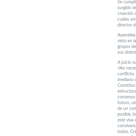
Se cumpli
surgido de
creación 
cuáles so
director 
Asamblea 
visto en 
grupos de
sus distin
A juicio s
«No neces
conflicto
mediano o
Constituci
estructura
consenso 
futuro, u
de un con
posible, 
esté viva 
convivenc
todos. Cr