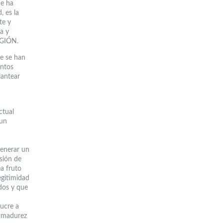
ue ha
, es la
te y
a y
EGIÓN.
e se han
intos
lantear
ctual
 un
 generar un
sión de
a fruto
egitimidad
odos y que
lucre a
a madurez