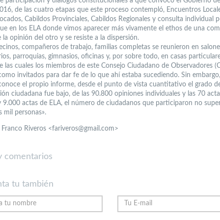
e participación y diálogos constitucionales a que convocó el Gobierno de
016, de las cuatro etapas que este proceso contempló, Encuentros Local
cados, Cabildos Provinciales, Cabildos Regionales y consulta individual p
 fue en los ELA donde vimos aparecer más vivamente el ethos de una co
la opinión del otro y se resiste a la dispersión.
ecinos, compañeros de trabajo, familias completas se reunieron en salone
os, parroquias, gimnasios, oficinas y, por sobre todo, en casas particulare
 las cuales los miembros de este Consejo Ciudadano de Observadores (
como invitados para dar fe de lo que ahí estaba sucediendo. Sin embarg
conoce el propio informe, desde el punto de vista cuantitativo el grado d
ión ciudadana fue bajo, de las 90.800 opiniones individuales y las 70 act
y 9.000 actas de ELA, el número de ciudadanos que participaron no super
s mil personas».
a Franco Riveros <fariveros@gmail.com>
 comentarios
ta tu también