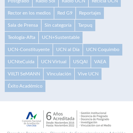
Postgrado
Radio Sol
Radio UCN
Recicla UCN
Rector en los medios
Red G9
Reportajes
Sala de Prensa
Sin categoría
Tarpuq
Teología-Afta
UCN+Sustentable
UCN-Constituyente
UCN al Día
UCN Coquimbo
UCNteCuida
UCN Virtual
USQAI
VAEA
VilLTI SeMANN
Vinculación
Vive UCN
Éxito Académico