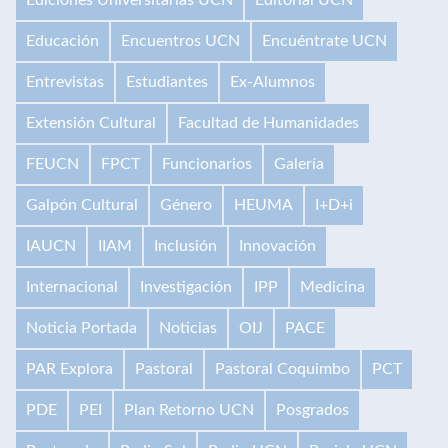
Educación
Encuentros UCN
Encuéntrate UCN
Entrevistas
Estudiantes
Ex-Alumnos
Extensión Cultural
Facultad de Humanidades
FEUCN
FPCT
Funcionarios
Galería
Galpón Cultural
Género
HEUMA
I+D+i
IAUCN
IIAM
Inclusión
Innovación
Internacional
Investigación
IPP
Medicina
Noticia Portada
Noticias
OIJ
PACE
PAR Explora
Pastoral
Pastoral Coquimbo
PCT
PDE
PEI
Plan Retorno UCN
Posgrados