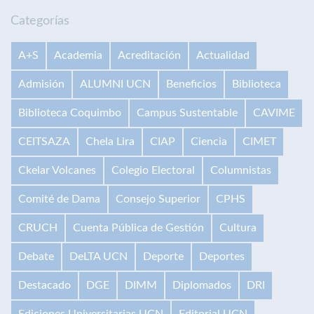
Categorías
A+S
Academia
Acreditación
Actualidad
Admisión
ALUMNI UCN
Beneficios
Biblioteca
Biblioteca Coquimbo
Campus Sustentable
CAVIME
CEITSAZA
Chela Lira
CIAP
Ciencia
CIMET
Ckelar Volcanes
Colegio Electoral
Columnistas
Comité de Dama
Consejo Superior
CPHS
CRUCH
Cuenta Pública de Gestión
Cultura
Debate
DeLTA UCN
Deporte
Deportes
Destacado
DGE
DIMM
Diplomados
DRI
Ediciones Universitarias UCN
Editorial UCN