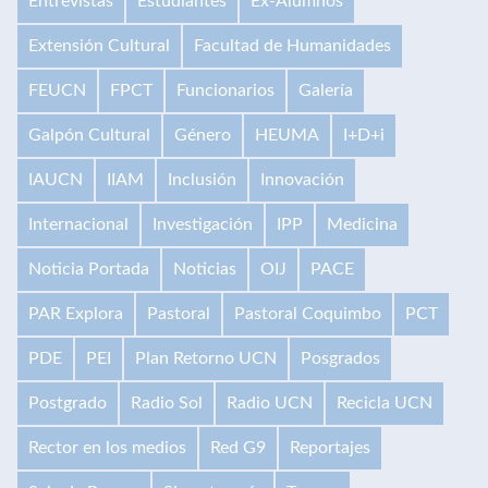
Entrevistas
Estudiantes
Ex-Alumnos
Extensión Cultural
Facultad de Humanidades
FEUCN
FPCT
Funcionarios
Galería
Galpón Cultural
Género
HEUMA
I+D+i
IAUCN
IIAM
Inclusión
Innovación
Internacional
Investigación
IPP
Medicina
Noticia Portada
Noticias
OIJ
PACE
PAR Explora
Pastoral
Pastoral Coquimbo
PCT
PDE
PEI
Plan Retorno UCN
Posgrados
Postgrado
Radio Sol
Radio UCN
Recicla UCN
Rector en los medios
Red G9
Reportajes