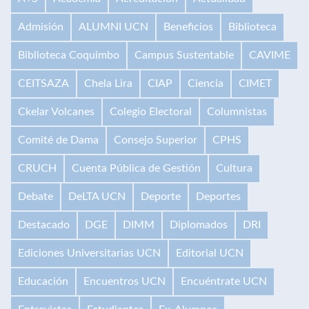
Admisión
ALUMNI UCN
Beneficios
Biblioteca
Biblioteca Coquimbo
Campus Sustentable
CAVIME
CEITSAZA
Chela Lira
CIAP
Ciencia
CIMET
Ckelar Volcanes
Colegio Electoral
Columnistas
Comité de Dama
Consejo Superior
CPHS
CRUCH
Cuenta Pública de Gestión
Cultura
Debate
DeLTA UCN
Deporte
Deportes
Destacado
DGE
DIMM
Diplomados
DRI
Ediciones Universitarias UCN
Editorial UCN
Educación
Encuentros UCN
Encuéntrate UCN