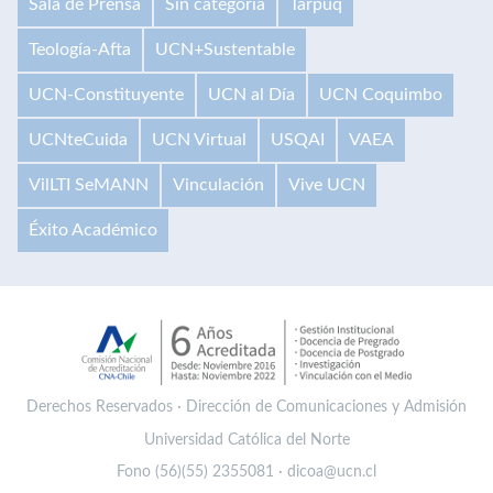
Sala de Prensa
Sin categoría
Tarpuq
Teología-Afta
UCN+Sustentable
UCN-Constituyente
UCN al Día
UCN Coquimbo
UCNteCuida
UCN Virtual
USQAI
VAEA
VilLTI SeMANN
Vinculación
Vive UCN
Éxito Académico
Derechos Reservados · Dirección de Comunicaciones y Admisión
Universidad Católica del Norte
Fono (56)(55) 2355081 · dicoa@ucn.cl