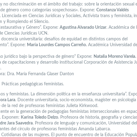
y no discriminación en el ámbito del trabajo: sobre la orientación sexual 
 de género como categorías sospechosas». Expone:
Constanza Valdés
. Licenciada en Ciencias Jurídicas y Sociales, Activista trans y feminista, i
 y Rompiendo el Silencio.
 Restaurativa y Género”. Expone:
Agustina Alvarado Urízar
. Académica de 
de Ciencias Jurídicas UCN.
 docencia universitaria: desafíos de equidad en distintos campos del
nto”. Expone:
María Lourdes Campos Carreño.
Académica Universidad de
rso jurídico bajo la perspectiva de género“ Expone:
Natalia Moreno Varela.
 de capacitaciones y desarrollo institucional Corporación de Asistencia Ju
.
a: Dra. María Fernanda Glaser Danton
Prácticas pedagógicas feministas.
os y feministas. La dimensión política en la enseñanza universitaria”. Exp
ora Lara
. Docente universitaria, socio-economista, magíster en psicología 
 de la red de profesoras feministas Julieta Kirkwood.
ocente en la generación de pedagogías feministas interseccionales en espac
”. Exponen:
Karina Toledo Delzo
. Profesora de historia, geografía y ciencias
dre Jara Saavedra
. Profesora de lenguaje y comunicación, Universidad del
rantes del círculo de profesoras feministas Amanda Labarca.
s Cotidianas de las mujeres. El punto de encuentro de la Educación Popula