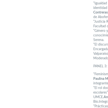
“Igualdad 
identidad
Contreras
de Abofem
“Justicia
Facultad 
“Género y
conocimie
Serena.
“El discu
Encargada
Valparaíso
Moderador
PANEL 3: 
“Feminism
Paulina M
integrante
“El rol d
escolares
UMCE.
An
Bío.Integ
“Práctica