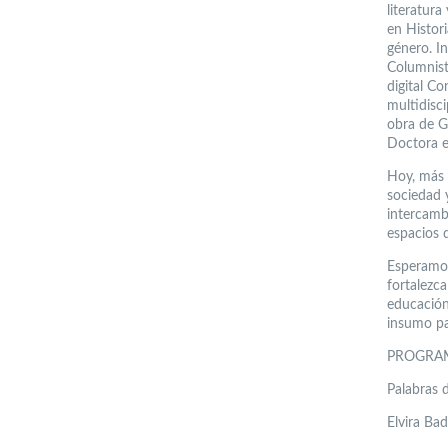
literatura
en Histor
género. I
Columnist
digital Co
multidisci
obra de G
Doctora e
Hoy, más 
sociedad y
intercamb
espacios 
Esperamos
fortalezca
educación 
insumo pa
PROGRAMA
Palabras 
Elvira Bad