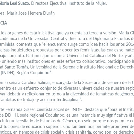
loria Leal Suazo
. Directora Ejecutiva, Instituto de la Mujer.
a: María José Herrera Durán
CIA
los orígenes de esta iniciativa, que ya cuenta su tercera versión, María Gl
académica de la Universidad Central y directora del Diplomado Estudios 
Feminista, comenta que “el encuentro surge como idea hacia los años 201
versas inquietudes propuestas por docentes feministas, las cuales se mater
bajo conjunto. Partimos junto con la Universidad Católica del Norte, y añ
o uniendo más instituciones en este esfuerzo colaborativo, participando l
ad Santo Tomás, Universidad de la Serena e Instituto Nacional de Derech
(INDH), Región Coquimbo”.
én lo señala Carolina Salinas, encargada de la Secretaría de Género de la
uentro es un esfuerzo conjunto de diversas universidades de nuestra regió
evar, debatir y reflexionar en torno a la diversidad de temáticas de género
 ámbitos de trabajo y acción interdisciplinar”.
te Fernanda Glaser, cientista social del INDH, destaca que “para el Instit
de DDHH, sede regional Coquimbo, es una instancia muy significativa el I
 Interuniversitario de Estudios de Género, no sólo porque nos permite c
nstituciones de educación superior, sino también nos permite promover d
íticos, en tiempos de crisis social y crisis sanitaria, como son los derecho