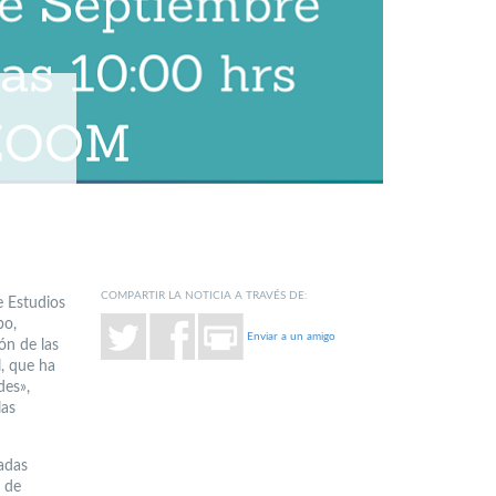
COMPARTIR LA NOTICIA A TRAVÉS DE:
e Estudios
bo,
Enviar a un amigo
ión de las
, que ha
des»,
las
cadas
a de