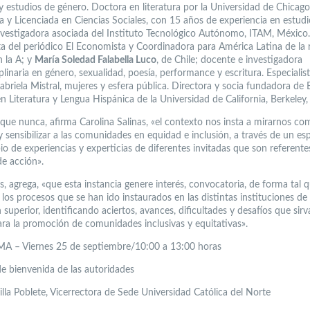
 y estudios de género. Doctora en literatura por la Universidad de Chicag
ia y Licenciada en Ciencias Sociales, con 15 años de experiencia en estud
nvestigadora asociada del Instituto Tecnológico Autónomo, ITAM, México.
a del periódico El Economista y Coordinadora para América Latina de la r
n la A; y
María Soledad Falabella Luco
, de Chile; docente e investigadora
plinaria en género, sexualidad, poesía, performance y escritura. Especialist
abriela Mistral, mujeres y esfera pública. Directora y socia fundadora de
n Literatura y Lengua Hispánica de la Universidad de California, Berkeley
que nunca, afirma Carolina Salinas, «el contexto nos insta a mirarnos co
 sensibilizar a las comunidades en equidad e inclusión, a través de un es
io de experiencias y experticias de diferentes invitadas que son referente
de acción».
, agrega, «que esta instancia genere interés, convocatoria, de forma tal 
 los procesos que se han ido instaurados en las distintas instituciones de
superior, identificando aciertos, avances, dificultades y desafíos que sir
ra la promoción de comunidades inclusivas y equitativas».
 – Viernes 25 de septiembre/10:00 a 13:00 horas
de bienvenida de las autoridades
illa Poblete, Vicerrectora de Sede Universidad Católica del Norte