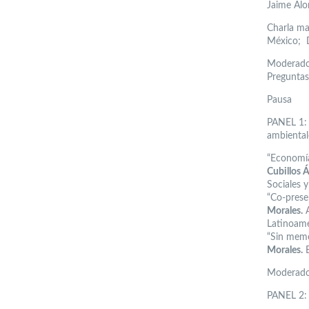
Jaime Alo
Charla ma
México; D
Moderador
Preguntas
Pausa
PANEL 1: 
ambiental
“Economía
Cubillos Á
Sociales 
“Co-presen
Morales.
A
Latinoam
“Sin memo
Morales.
E
Moderador
PANEL 2: 