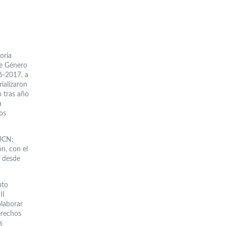
oria
de Género
6-2017, a
ializaron
o tras año
a
os
 UCN:
n, con el
, desde
uto
II
olaborar
erechos
s