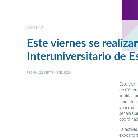
ACADEMIA
Este viernes se realiza
Interuniversitario de 
FECHA: 22 SEPTIEMBRE, 2020
Este viern
de Género
«unidas po
unidades 
generado 
señala Ca
coordinad
La activi
expositor