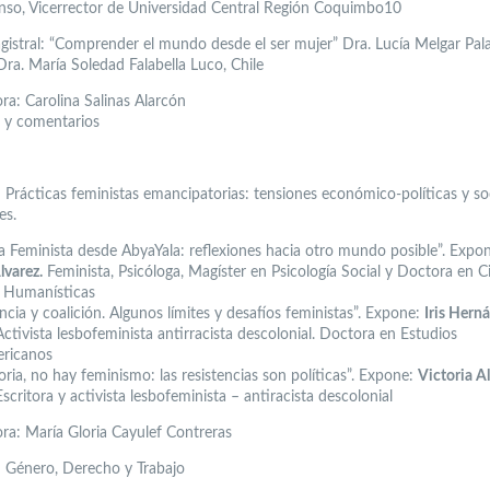
nso, Vicerrector de Universidad Central Región Coquimbo10
gistral: “Comprender el mundo desde el ser mujer” Dra. Lucía Melgar Pala
ra. María Soledad Falabella Luco, Chile
a: Carolina Salinas Alarcón
 y comentarios
Prácticas feministas emancipatorias: tensiones económico-políticas y so
es.
 Feminista desde AbyaYala: reflexiones hacia otro mundo posible”. Expo
lvarez.
Feminista, Psicóloga, Magíster en Psicología Social y Doctora en C
y Humanísticas
cia y coalición. Algunos límites y desafíos feministas”. Expone:
Iris Hern
ctivista lesbofeminista antirracista descolonial. Doctora en Estudios
ericanos
ria, no hay feminismo: las resistencias son políticas”. Expone:
Victoria A
scritora y activista lesbofeminista – antiracista descolonial
a: María Gloria Cayulef Contreras
Género, Derecho y Trabajo