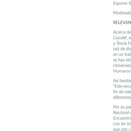
Expone:
G
Moderador
RELEVAN
Acerca de 
Cayulef, 
y Teoría 
raíz de di
en un tra
se han id
Universid
Humanos 
Así tambi
“Este enc
fin de rel
diferentes
Por su par
Nacional 
Encuentro
con las i
que son cr