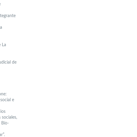
e
ntegrante
la
 La
dicial de
one:
social e
ios
 sociales,
 Bío-
r”.