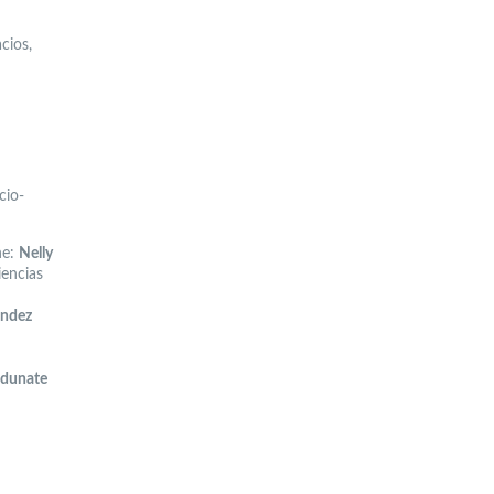
cios,
cio-
ne:
Nelly
iencias
ández
ldunate